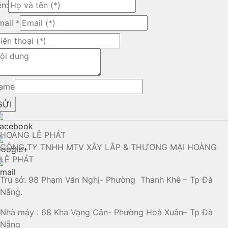
ên:
mail
*
ame
GỬI
HOÀNG LÊ PHÁT
CÔNG TY TNHH MTV XÂY LẮP & THƯƠNG MẠI HOÀNG
LÊ PHÁT
Trụ sở: 98 Phạm Văn Nghị- Phường Thanh Khê – Tp Đà
Nẵng.
Nhà máy : 68 Kha Vạng Cân- Phường Hoà Xuân– Tp Đà
Nẵng