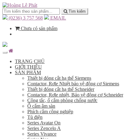
Tìm kiếm
(0236) 3 757 568
EMAIL
Chưa có sản phẩm
TRANG CHỦ
GIỚI THIỆU
SẢN PHẨM
Thiết bị đóng cắt hạ thế Siemens
Contactor, Rơle Nhiệt bảo vệ động cơ Siemens
Thiết bị đóng cắt hạ thế Schneider
Contactor, Rơle nhiệt, Bảo vệ động cơ Schneider
Công tắc, ổ cắm phòng chống nước
Ổ cắm âm sàn
Phích cắm công nghiệp
Tủ điện
Series Avatar On
Series Zencelo A
Series Vivance