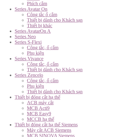
Phích cắm
Series Avatar On
Công tắc ổ cắm
Thiết bị dành cho Khách sạn
Thiết bị khác
Series AvatarOn A
Series Neo
Series S-Flexi
Công tắc, ổ cắm
Phụ kiện
Series Vivance
Công tắc, ổ cắm
Thiết bị dành cho Khách sạn
Series Zencelo
Công tắc, ổ cắm
Phụ kiện
Thiết bị dành cho Khách sạn
Thiết bị đóng cắt hạ thế
ACB máy cắt
MCB Acti9
MCB Easy9
MCCB hạ thế
Thiết bị đóng cắt hạ thế Siemens
Máy cắt ACB Siemens
MCB SINOVA Siemens