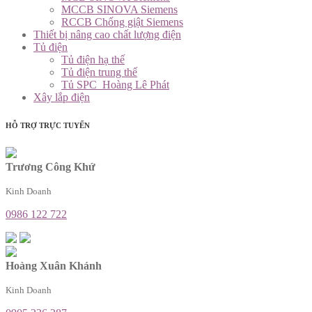
MCCB SINOVA Siemens
RCCB Chống giật Siemens
Thiết bị nâng cao chất lượng điện
Tủ điện
Tủ điện hạ thế
Tủ điện trung thế
Tủ SPC_Hoàng Lê Phát
Xây lắp điện
HỖ TRỢ TRỰC TUYẾN
Trương Công Khứ
Kinh Doanh
0986 122 722
Hoàng Xuân Khánh
Kinh Doanh