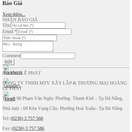
Báo Giá
Xem thêm...
NHẬN BÁO GIÁ
Tên:
Email
*
Comment
GỬI
HOÀNG LÊ PHÁT
CÔNG TY TNHH MTV XÂY LẮP & THƯƠNG MẠI HOÀNG
LÊ PHÁT
Trụ sở: 98 Phạm Văn Nghị- Phường Thanh Khê – Tp Đà Nẵng.
Nhà máy : 68 Kha Vạng Cân- Phường Hoà Xuân– Tp Đà Nẵng
Tel:
(0236) 3 757 568
Fax:
(0236) 3 757 586