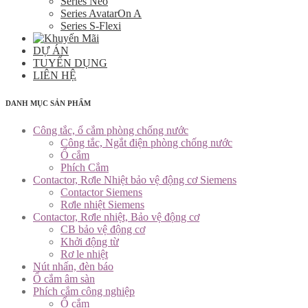
Series Neo
Series AvatarOn A
Series S-Flexi
DỰ ÁN
TUYỂN DỤNG
LIÊN HỆ
DANH MỤC SẢN PHẨM
Công tắc, ổ cắm phòng chống nước
Công tắc, Ngắt điện phòng chống nước
Ổ cắm
Phích Cắm
Contactor, Rơle Nhiệt bảo vệ động cơ Siemens
Contactor Siemens
Rơle nhiệt Siemens
Contactor, Rơle nhiệt, Bảo vệ động cơ
CB bảo vệ động cơ
Khởi động từ
Rơ le nhiệt
Nút nhấn, đèn báo
Ổ cắm âm sàn
Phích cắm công nghiệp
Ổ cắm