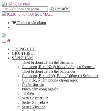
Tìm kiếm
(0236) 3 757 568
EMAIL
Chưa có sản phẩm
TRANG CHỦ
GIỚI THIỆU
SẢN PHẨM
Thiết bị đóng cắt hạ thế Siemens
Contactor, Rơle Nhiệt bảo vệ động cơ Siemens
Thiết bị đóng cắt hạ thế Schneider
Contactor, Rơle nhiệt, Bảo vệ động cơ Schneider
Công tắc, ổ cắm phòng chống nước
Ổ cắm âm sàn
Phích cắm công nghiệp
Tủ điện
Series Avatar On
Series Zencelo A
Series Vivance