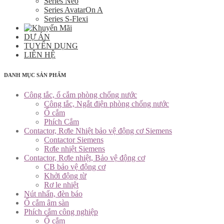
Series Neo
Series AvatarOn A
Series S-Flexi
DỰ ÁN
TUYỂN DỤNG
LIÊN HỆ
DANH MỤC SẢN PHẨM
Công tắc, ổ cắm phòng chống nước
Công tắc, Ngắt điện phòng chống nước
Ổ cắm
Phích Cắm
Contactor, Rơle Nhiệt bảo vệ động cơ Siemens
Contactor Siemens
Rơle nhiệt Siemens
Contactor, Rơle nhiệt, Bảo vệ động cơ
CB bảo vệ động cơ
Khởi động từ
Rơ le nhiệt
Nút nhấn, đèn báo
Ổ cắm âm sàn
Phích cắm công nghiệp
Ổ cắm