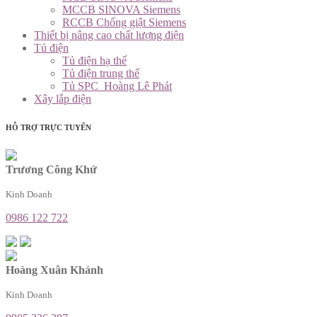
MCCB SINOVA Siemens
RCCB Chống giật Siemens
Thiết bị nâng cao chất lượng điện
Tủ điện
Tủ điện hạ thế
Tủ điện trung thế
Tủ SPC_Hoàng Lê Phát
Xây lắp điện
HỖ TRỢ TRỰC TUYẾN
Trương Công Khứ
Kinh Doanh
0986 122 722
Hoàng Xuân Khánh
Kinh Doanh