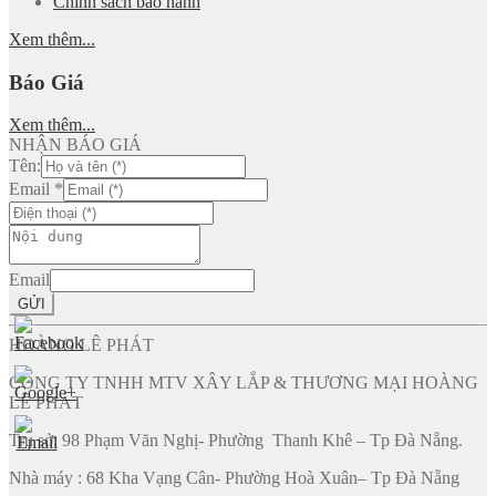
Chính sách bảo hành
Xem thêm...
Báo Giá
Xem thêm...
NHẬN BÁO GIÁ
Tên:
Email
*
Email
GỬI
HOÀNG LÊ PHÁT
CÔNG TY TNHH MTV XÂY LẮP & THƯƠNG MẠI HOÀNG
LÊ PHÁT
Trụ sở: 98 Phạm Văn Nghị- Phường Thanh Khê – Tp Đà Nẵng.
Nhà máy : 68 Kha Vạng Cân- Phường Hoà Xuân– Tp Đà Nẵng