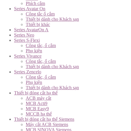
Phích cắm
Series Avatar On
Công tắc ổ cắm
Thiết bị dành cho Khách sạn
Thiết bị khác
Series AvatarOn A
Series Neo
Series S-Flexi
Công tắc, ổ cắm
Phụ kiện
Series Vivance
Công tắc, ổ cắm
Thiết bị dành cho Khách sạn
Series Zencelo
Công tắc, ổ cắm
Phụ kiện
Thiết bị dành cho Khách sạn
Thiết bị đóng cắt hạ thế
ACB máy cắt
MCB Acti9
MCB Easy9
MCCB hạ thế
Thiết bị đóng cắt hạ thế Siemens
Máy cắt ACB Siemens
MCB SINOVA Siemens