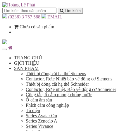
Tìm kiếm
(0236) 3 757 568
EMAIL
Chưa có sản phẩm
TRANG CHỦ
GIỚI THIỆU
SẢN PHẨM
Thiết bị đóng cắt hạ thế Siemens
Contactor, Rơle Nhiệt bảo vệ động cơ Siemens
Thiết bị đóng cắt hạ thế Schneider
Contactor, Rơle nhiệt, Bảo vệ động cơ Schneider
Công tắc, ổ cắm phòng chống nước
Ổ cắm âm sàn
Phích cắm công nghiệp
Tủ điện
Series Avatar On
Series Zencelo A
Series Vivance