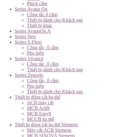
Phích cắm
Series Avatar On
Công tắc ổ cắm
Thiết bị dành cho Khách sạn
Thiết bị khác
Series AvatarOn A
Series Neo
Series S-Flexi
Công tắc, ổ cắm
Phụ kiện
Series Vivance
Công tắc, ổ cắm
Thiết bị dành cho Khách sạn
Series Zencelo
Công tắc, ổ cắm
Phụ kiện
Thiết bị dành cho Khách sạn
Thiết bị đóng cắt hạ thế
ACB máy cắt
MCB Acti9
MCB Easy9
MCCB hạ thế
Thiết bị đóng cắt hạ thế Siemens
Máy cắt ACB Siemens
MCB SINOVA Siemens