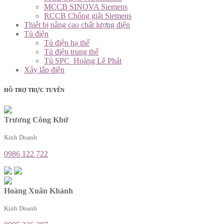
MCCB SINOVA Siemens
RCCB Chống giật Siemens
Thiết bị nâng cao chất lượng điện
Tủ điện
Tủ điện hạ thế
Tủ điện trung thế
Tủ SPC_Hoàng Lê Phát
Xây lắp điện
HỖ TRỢ TRỰC TUYẾN
Trương Công Khứ
Kinh Doanh
0986 122 722
Hoàng Xuân Khánh
Kinh Doanh