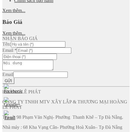
Chính sách bảo hành
Xem thêm...
Báo Giá
Xem thêm...
NHẬN BÁO GIÁ
Tên:
Email
*
Email
GỬI
HOÀNG LÊ PHÁT
CÔNG TY TNHH MTV XÂY LẮP & THƯƠNG MẠI HOÀNG
LÊ PHÁT
Trụ sở: 98 Phạm Văn Nghị- Phường Thanh Khê – Tp Đà Nẵng.
Nhà máy : 68 Kha Vạng Cân- Phường Hoà Xuân– Tp Đà Nẵng