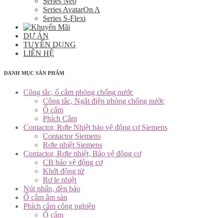
Series Neo
Series AvatarOn A
Series S-Flexi
DỰ ÁN
TUYỂN DỤNG
LIÊN HỆ
DANH MỤC SẢN PHẨM
Công tắc, ổ cắm phòng chống nước
Công tắc, Ngắt điện phòng chống nước
Ổ cắm
Phích Cắm
Contactor, Rơle Nhiệt bảo vệ động cơ Siemens
Contactor Siemens
Rơle nhiệt Siemens
Contactor, Rơle nhiệt, Bảo vệ động cơ
CB bảo vệ động cơ
Khởi động từ
Rơ le nhiệt
Nút nhấn, đèn báo
Ổ cắm âm sàn
Phích cắm công nghiệp
Ổ cắm