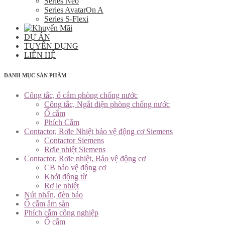
Series Neo
Series AvatarOn A
Series S-Flexi
DỰ ÁN
TUYỂN DỤNG
LIÊN HỆ
DANH MỤC SẢN PHẨM
Công tắc, ổ cắm phòng chống nước
Công tắc, Ngắt điện phòng chống nước
Ổ cắm
Phích Cắm
Contactor, Rơle Nhiệt bảo vệ động cơ Siemens
Contactor Siemens
Rơle nhiệt Siemens
Contactor, Rơle nhiệt, Bảo vệ động cơ
CB bảo vệ động cơ
Khởi động từ
Rơ le nhiệt
Nút nhấn, đèn báo
Ổ cắm âm sàn
Phích cắm công nghiệp
Ổ cắm