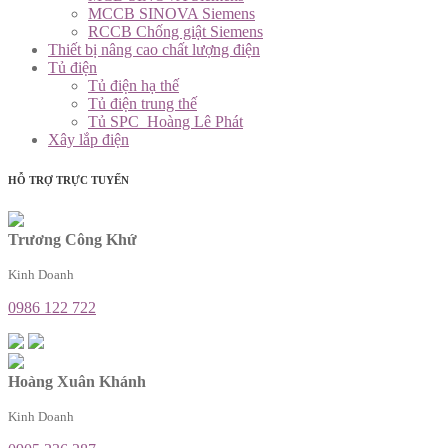
MCCB SINOVA Siemens
RCCB Chống giật Siemens
Thiết bị nâng cao chất lượng điện
Tủ điện
Tủ điện hạ thế
Tủ điện trung thế
Tủ SPC_Hoàng Lê Phát
Xây lắp điện
HỖ TRỢ TRỰC TUYẾN
Trương Công Khứ
Kinh Doanh
0986 122 722
Hoàng Xuân Khánh
Kinh Doanh