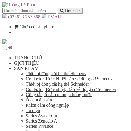
Tìm kiếm
(0236) 3 757 568
EMAIL
Chưa có sản phẩm
TRANG CHỦ
GIỚI THIỆU
SẢN PHẨM
Thiết bị đóng cắt hạ thế Siemens
Contactor, Rơle Nhiệt bảo vệ động cơ Siemens
Thiết bị đóng cắt hạ thế Schneider
Contactor, Rơle nhiệt, Bảo vệ động cơ Schneider
Công tắc, ổ cắm phòng chống nước
Ổ cắm âm sàn
Phích cắm công nghiệp
Tủ điện
Series Avatar On
Series Zencelo A
Series Vivance