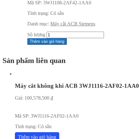
Mã SP:
3WJ1108-2AF42-1AA0
Tình trạng:
Có sẵn
Danh mục:
Máy cắt ACB Siemens
Sô lượng
Thêm vào giỏ hàng
Sản phẩm liên quan
Máy cắt không khi ACB 3WJ1116-2AF02-1AA0
Giá:
100,578,500
₫
Mã SP:
3WJ1116-2AF02-1AA0
Tình trạng:
Có sẵn
Thêm vào giỏ hàng