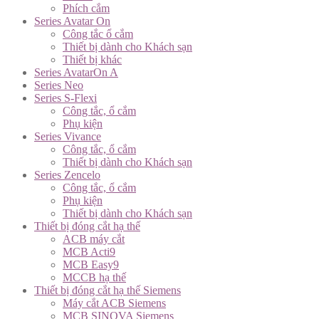
Phích cắm
Series Avatar On
Công tắc ổ cắm
Thiết bị dành cho Khách sạn
Thiết bị khác
Series AvatarOn A
Series Neo
Series S-Flexi
Công tắc, ổ cắm
Phụ kiện
Series Vivance
Công tắc, ổ cắm
Thiết bị dành cho Khách sạn
Series Zencelo
Công tắc, ổ cắm
Phụ kiện
Thiết bị dành cho Khách sạn
Thiết bị đóng cắt hạ thế
ACB máy cắt
MCB Acti9
MCB Easy9
MCCB hạ thế
Thiết bị đóng cắt hạ thế Siemens
Máy cắt ACB Siemens
MCB SINOVA Siemens