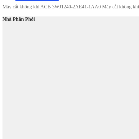
Máy cắt không khi ACB 3WJ1240-2AE41-1AA0
Máy cắt không k
Nhà Phân Phối