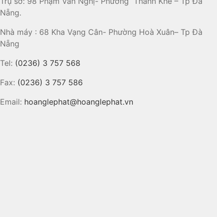
Trụ sở: 98 Phạm Văn Nghị- Phường Thanh Khê – Tp Đà
Nẵng.
Nhà máy : 68 Kha Vạng Cân- Phường Hoà Xuân– Tp Đà
Nẵng
Tel:
(0236) 3 757 568
Fax:
(0236) 3 757 586
Email:
hoanglephat@hoanglephat.vn