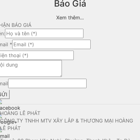
Báo Giá
Xem thêm...
HẬN BÁO GIÁ
ên:
mail
*
mail
GỬI
HOÀNG LÊ PHÁT
CÔNG TY TNHH MTV XÂY LẮP & THƯƠNG MẠI HOÀNG
LÊ PHÁT