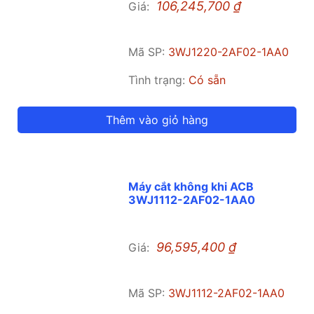
106,245,700
₫
Giá:
Mã SP:
3WJ1220-2AF02-1AA0
Tình trạng:
Có sẵn
Thêm vào giỏ hàng
Máy cắt không khi ACB
3WJ1112-2AF02-1AA0
96,595,400
₫
Giá:
Mã SP:
3WJ1112-2AF02-1AA0