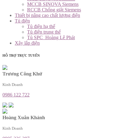
MCCB SINOVA Siemens
RCCB Chống giật Siemens
Thiết bị nâng cao chất lượng điện
Tủ điện
Tủ điện hạ thế
Tủ điện trung thế
Tủ SPC_Hoàng Lê Phát
Xây lắp điện
HỖ TRỢ TRỰC TUYẾN
Trương Công Khứ
Kinh Doanh
0986 122 722
Hoàng Xuân Khánh
Kinh Doanh