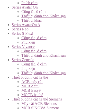
Phích cắm
Series Avatar On
Công tắc ổ cắm
Thiết bị dành cho Khách sạn
Thiết bị khác
Series AvatarOn A
Series Neo
Series S-Flexi
Công tắc, ổ cắm
Phụ kiện
Series Vivance
Công tắc, ổ cắm
Thiết bị dành cho Khách sạn
Series Zencelo
Công tắc, ổ cắm
Phụ kiện
Thiết bị dành cho Khách sạn
Thiết bị đóng cắt hạ thế
ACB máy cắt
MCB Acti9
MCB Easy9
MCCB hạ thế
Thiết bị đóng cắt hạ thế Siemens
Máy cắt ACB Siemens
MCB SINOVA Siemens