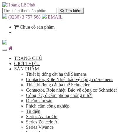
Tìm kiếm
(0236) 3 757 568
EMAIL
Chưa có sản phẩm
TRANG CHỦ
GIỚI THIỆU
SẢN PHẨM
Thiết bị đóng cắt hạ thế Siemens
Contactor, Rơle Nhiệt bảo vệ động cơ Siemens
Thiết bị đóng cắt hạ thế Schneider
Contactor, Rơle nhiệt, Bảo vệ động cơ Schneider
Công tắc, ổ cắm phòng chống nước
Ổ cắm âm sàn
Phích cắm công nghiệp
Tủ điện
Series Avatar On
Series Zencelo A
Series Vivance