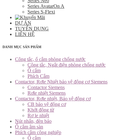
Series Neo
Series AvatarOn A
Series S-Flexi
DỰ ÁN
TUYỂN DỤNG
LIÊN HỆ
DANH MỤC SẢN PHẨM
Công tắc, ổ cắm phòng chống nước
Công tắc, Ngắt điện phòng chống nước
Ổ cắm
Phích Cắm
Contactor, Rơle Nhiệt bảo vệ động cơ Siemens
Contactor Siemens
Rơle nhiệt Siemens
Contactor, Rơle nhiệt, Bảo vệ động cơ
CB bảo vệ động cơ
Khởi động từ
Rơ le nhiệt
Nút nhấn, đèn báo
Ổ cắm âm sàn
Phích cắm công nghiệp
Ổ cắm