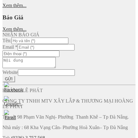
Xem thêm...
Báo Giá
Xem thêm...
NHẬN BÁO GIÁ
Tên:
Email
*
Website
GỬI
HOÀNG LÊ PHÁT
CÔNG TY TNHH MTV XÂY LẮP & THƯƠNG MẠI HOÀNG
LÊ PHÁT
Trụ sở: 98 Phạm Văn Nghị- Phường Thanh Khê – Tp Đà Nẵng.
Nhà máy : 68 Kha Vạng Cân- Phường Hoà Xuân– Tp Đà Nẵng
Tel:
(0236) 3 757 568