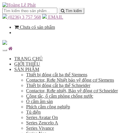
Tìm kiếm
(0236) 3 757 568
EMAIL
Chưa có sản phẩm
TRANG CHỦ
GIỚI THIỆU
SẢN PHẨM
Thiết bị đóng cắt hạ thế Siemens
Contactor, Rơle Nhiệt bảo vệ động cơ Siemens
Thiết bị đóng cắt hạ thế Schneider
Contactor, Rơle nhiệt, Bảo vệ động cơ Schneider
Công tắc, ổ cắm phòng chống nước
Ổ cắm âm sàn
Phích cắm công nghiệp
Tủ điện
Series Avatar On
Series Zencelo A
Series Vivance