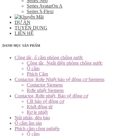
Series Neo
Series AvatarOn A
Series S-Flexi
DỰ ÁN
TUYỂN DỤNG
LIÊN HỆ
DANH MỤC SẢN PHẨM
Công tắc, ổ cắm phòng chống nước
Công tắc, Ngắt điện phòng chống nước
Ổ cắm
Phích Cắm
Contactor, Rơle Nhiệt bảo vệ động cơ Siemens
Contactor Siemens
Rơle nhiệt Siemens
Contactor, Rơle nhiệt, Bảo vệ động cơ
CB bảo vệ động cơ
Khởi động từ
Rơ le nhiệt
Nút nhấn, đèn báo
Ổ cắm âm sàn
Phích cắm công nghiệp
Ổ cắm