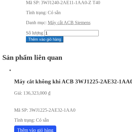
Mã SP:
3WJ1240-2AE11-1AA0-Z T40
Tình trạng:
Có sẵn
Danh mục:
Máy cắt ACB Siemens
Sô lượng
Thêm vào giỏ hàng
Sản phẩm liên quan
Máy cắt không khi ACB 3WJ1225-2AE32-1AA
Giá:
136,323,000
₫
Mã SP:
3WJ1225-2AE32-1AA0
Tình trạng:
Có sẵn
Thêm vào giỏ hàng