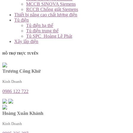
MCCB SINOVA Siemens
RCCB Chống giật Siemens
Thiết bị nâng cao chất lượng điện
Tủ điện
Tủ điện hạ thế
Tủ điện trung thế
Tủ SPC_Hoàng Lê Phát
Xây lắp điện
HỖ TRỢ TRỰC TUYẾN
Trương Công Khứ
Kinh Doanh
0986 122 722
Hoàng Xuân Khánh
Kinh Doanh