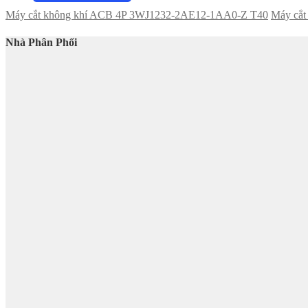
Máy cắt không khí ACB 4P 3WJ1232-2AE12-1AA0-Z T40
Máy cắ
Nhà Phân Phối