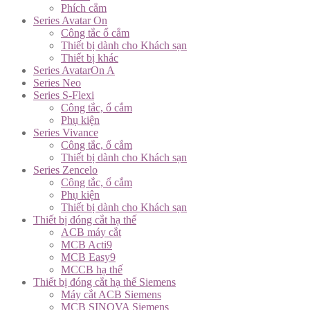
Phích cắm
Series Avatar On
Công tắc ổ cắm
Thiết bị dành cho Khách sạn
Thiết bị khác
Series AvatarOn A
Series Neo
Series S-Flexi
Công tắc, ổ cắm
Phụ kiện
Series Vivance
Công tắc, ổ cắm
Thiết bị dành cho Khách sạn
Series Zencelo
Công tắc, ổ cắm
Phụ kiện
Thiết bị dành cho Khách sạn
Thiết bị đóng cắt hạ thế
ACB máy cắt
MCB Acti9
MCB Easy9
MCCB hạ thế
Thiết bị đóng cắt hạ thế Siemens
Máy cắt ACB Siemens
MCB SINOVA Siemens