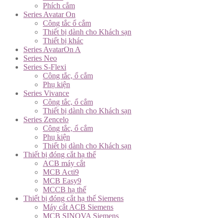
Phích cắm
Series Avatar On
Công tắc ổ cắm
Thiết bị dành cho Khách sạn
Thiết bị khác
Series AvatarOn A
Series Neo
Series S-Flexi
Công tắc, ổ cắm
Phụ kiện
Series Vivance
Công tắc, ổ cắm
Thiết bị dành cho Khách sạn
Series Zencelo
Công tắc, ổ cắm
Phụ kiện
Thiết bị dành cho Khách sạn
Thiết bị đóng cắt hạ thế
ACB máy cắt
MCB Acti9
MCB Easy9
MCCB hạ thế
Thiết bị đóng cắt hạ thế Siemens
Máy cắt ACB Siemens
MCB SINOVA Siemens