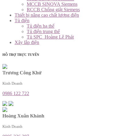
MCCB SINOVA Siemens
RCCB Chống giật Siemens
Thiết bị nâng cao chất lượng điện
Tủ điện
Tủ điện hạ thế
Tủ điện trung thế
Tủ SPC_Hoàng Lê Phát
Xây lắp điện
HỖ TRỢ TRỰC TUYẾN
Trương Công Khứ
Kinh Doanh
0986 122 722
Hoàng Xuân Khánh
Kinh Doanh