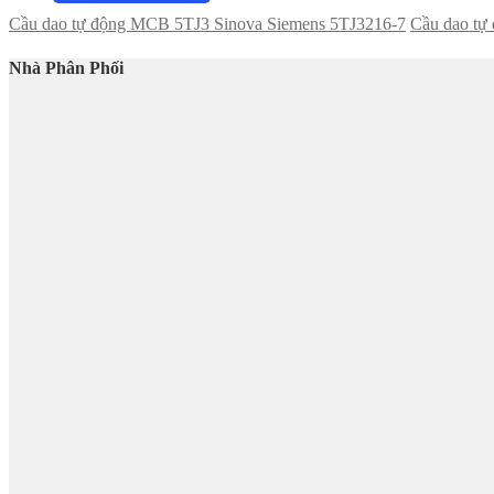
Cầu dao tự động MCB 5TJ3 Sinova Siemens 5TJ3216-7
Cầu dao tự
Nhà Phân Phối