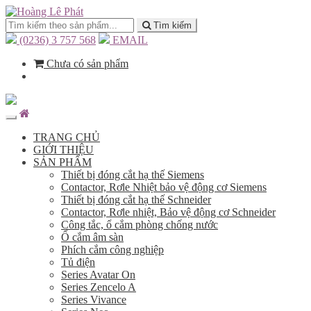
Tìm kiếm
(0236) 3 757 568
EMAIL
Chưa có sản phẩm
TRANG CHỦ
GIỚI THIỆU
SẢN PHẨM
Thiết bị đóng cắt hạ thế Siemens
Contactor, Rơle Nhiệt bảo vệ động cơ Siemens
Thiết bị đóng cắt hạ thế Schneider
Contactor, Rơle nhiệt, Bảo vệ động cơ Schneider
Công tắc, ổ cắm phòng chống nước
Ổ cắm âm sàn
Phích cắm công nghiệp
Tủ điện
Series Avatar On
Series Zencelo A
Series Vivance