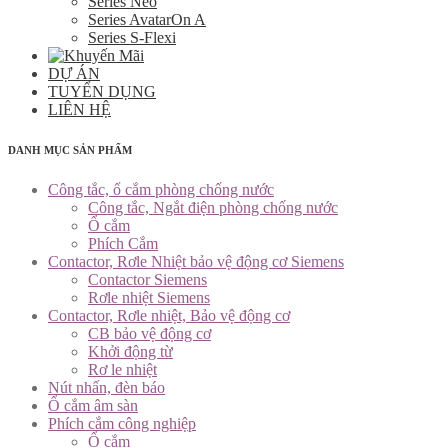
Series Neo
Series AvatarOn A
Series S-Flexi
DỰ ÁN
TUYỂN DỤNG
LIÊN HỆ
DANH MỤC SẢN PHẨM
Công tắc, ổ cắm phòng chống nước
Công tắc, Ngắt điện phòng chống nước
Ổ cắm
Phích Cắm
Contactor, Rơle Nhiệt bảo vệ động cơ Siemens
Contactor Siemens
Rơle nhiệt Siemens
Contactor, Rơle nhiệt, Bảo vệ động cơ
CB bảo vệ động cơ
Khởi động từ
Rơ le nhiệt
Nút nhấn, đèn báo
Ổ cắm âm sàn
Phích cắm công nghiệp
Ổ cắm