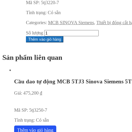
Mã SP:
5tj3220-7
Tình trạng:
Có sẵn
Categories:
MCB SINOVA Siemens
,
Thiết bị đóng cắt 
Sô lượng
Thêm vào giỏ hàng
Sản phẩm liên quan
Cầu dao tự động MCB 5TJ3 Sinova Siemens 5T
Giá:
475,200
₫
Mã SP:
5tj3250-7
Tình trạng:
Có sẵn
Thêm vào giỏ hàng