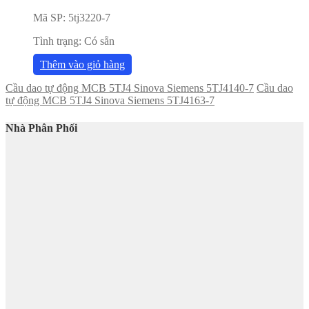
Mã SP:
5tj3220-7
Tình trạng:
Có sẵn
Thêm vào giỏ hàng
Cầu dao tự động MCB 5TJ4 Sinova Siemens 5TJ4140-7
Cầu dao
tự động MCB 5TJ4 Sinova Siemens 5TJ4163-7
Nhà Phân Phối