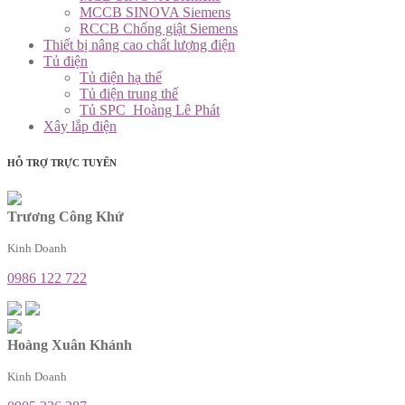
MCCB SINOVA Siemens
RCCB Chống giật Siemens
Thiết bị nâng cao chất lượng điện
Tủ điện
Tủ điện hạ thế
Tủ điện trung thế
Tủ SPC_Hoàng Lê Phát
Xây lắp điện
HỖ TRỢ TRỰC TUYẾN
Trương Công Khứ
Kinh Doanh
0986 122 722
Hoàng Xuân Khánh
Kinh Doanh