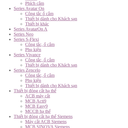
Phích cắm
Series Avatar On
Công tắc ổ cắm
Thiết bị dành cho Khách sạn
Thiết bị khác
Series AvatarOn A
Series Neo
Series S-Flexi
Công tắc, ổ cắm
Phụ kiện
Series Vivance
Công tắc, ổ cắm
Thiết bị dành cho Khách sạn
Series Zencelo
Công tắc, ổ cắm
Phụ kiện
Thiết bị dành cho Khách sạn
Thiết bị đóng cắt hạ thế
ACB máy cắt
MCB Acti9
MCB Easy9
MCCB hạ thế
Thiết bị đóng cắt hạ thế Siemens
Máy cắt ACB Siemens
MCB SINOVA Siemens