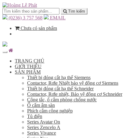
Tìm kiếm
(0236) 3 757 568
EMAIL
Chưa có sản phẩm
TRANG CHỦ
GIỚI THIỆU
SẢN PHẨM
Thiết bị đóng cắt hạ thế Siemens
Contactor, Rơle Nhiệt bảo vệ động cơ Siemens
Thiết bị đóng cắt hạ thế Schneider
Contactor, Rơle nhiệt, Bảo vệ động cơ Schneider
Công tắc, ổ cắm phòng chống nước
Ổ cắm âm sàn
Phích cắm công nghiệp
Tủ điện
Series Avatar On
Series Zencelo A
Series Vivance