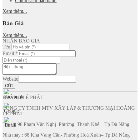
Chính sách bảo hành
Xem thêm...
Báo Giá
Xem thêm...
NHẬN BÁO GIÁ
Tên:
Email
*
Website
GỬI
HOÀNG LÊ PHÁT
CÔNG TY TNHH MTV XÂY LẮP & THƯƠNG MẠI HOÀNG
LÊ PHÁT
Trụ sở: 98 Phạm Văn Nghị- Phường Thanh Khê – Tp Đà Nẵng.
Nhà máy : 68 Kha Vạng Cân- Phường Hoà Xuân– Tp Đà Nẵng