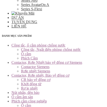
Series Neo
Series AvatarOn A
Series S-Flexi
DỰ ÁN
TUYỂN DỤNG
LIÊN HỆ
DANH MỤC SẢN PHẨM
Công tắc, ổ cắm phòng chống nước
Công tắc, Ngắt điện phòng chống nước
Ổ cắm
Phích Cắm
Contactor, Rơle Nhiệt bảo vệ động cơ Siemens
Contactor Siemens
Rơle nhiệt Siemens
Contactor, Rơle nhiệt, Bảo vệ động cơ
CB bảo vệ động cơ
Khởi động từ
Rơ le nhiệt
Nút nhấn, đèn báo
Ổ cắm âm sàn
Phích cắm công nghiệp
Ổ cắm