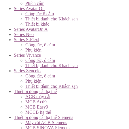
Phích cắm
Series Avatar On
Công tắc ổ cắm
Thiết bị dành cho Khách sạn
Thiết bị khác
Series AvatarOn A
Series Neo
Series S-Flexi
Công tắc, ổ cắm
Phụ kiện
Series Vivance
Công tắc, ổ cắm
Thiết bị dành cho Khách sạn
Series Zencelo
Công tắc, ổ cắm
Phụ kiện
Thiết bị dành cho Khách sạn
Thiết bị đóng cắt hạ thế
ACB máy cắt
MCB Acti9
MCB Easy9
MCCB hạ thế
Thiết bị đóng cắt hạ thế Siemens
Máy cắt ACB Siemens
MCB SINOVA Siemens