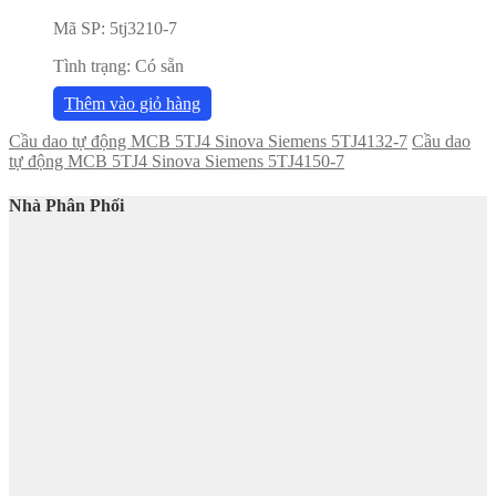
Mã SP:
5tj3210-7
Tình trạng:
Có sẵn
Thêm vào giỏ hàng
Cầu dao tự động MCB 5TJ4 Sinova Siemens 5TJ4132-7
Cầu dao
tự động MCB 5TJ4 Sinova Siemens 5TJ4150-7
Nhà Phân Phối