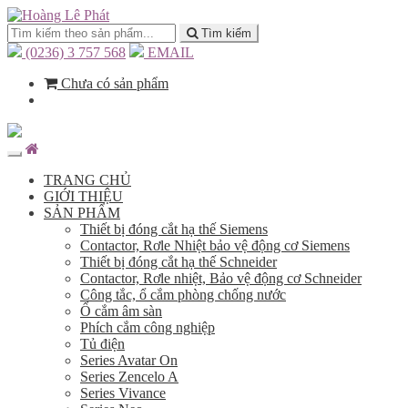
Tìm kiếm
(0236) 3 757 568
EMAIL
Chưa có sản phẩm
TRANG CHỦ
GIỚI THIỆU
SẢN PHẨM
Thiết bị đóng cắt hạ thế Siemens
Contactor, Rơle Nhiệt bảo vệ động cơ Siemens
Thiết bị đóng cắt hạ thế Schneider
Contactor, Rơle nhiệt, Bảo vệ động cơ Schneider
Công tắc, ổ cắm phòng chống nước
Ổ cắm âm sàn
Phích cắm công nghiệp
Tủ điện
Series Avatar On
Series Zencelo A
Series Vivance