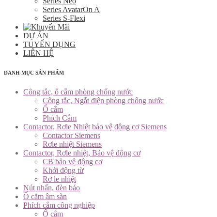
Series Neo
Series AvatarOn A
Series S-Flexi
DỰ ÁN
TUYỂN DỤNG
LIÊN HỆ
DANH MỤC SẢN PHẨM
Công tắc, ổ cắm phòng chống nước
Công tắc, Ngắt điện phòng chống nước
Ổ cắm
Phích Cắm
Contactor, Rơle Nhiệt bảo vệ động cơ Siemens
Contactor Siemens
Rơle nhiệt Siemens
Contactor, Rơle nhiệt, Bảo vệ động cơ
CB bảo vệ động cơ
Khởi động từ
Rơ le nhiệt
Nút nhấn, đèn báo
Ổ cắm âm sàn
Phích cắm công nghiệp
Ổ cắm