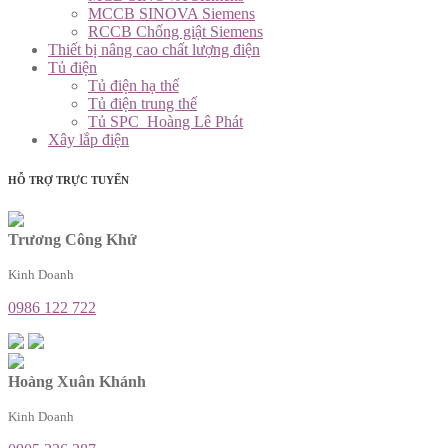
MCCB SINOVA Siemens
RCCB Chống giật Siemens
Thiết bị nâng cao chất lượng điện
Tủ điện
Tủ điện hạ thế
Tủ điện trung thế
Tủ SPC_Hoàng Lê Phát
Xây lắp điện
HỖ TRỢ TRỰC TUYẾN
Trương Công Khứ
Kinh Doanh
0986 122 722
Hoàng Xuân Khánh
Kinh Doanh