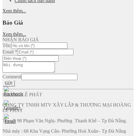
Chính sách bảo hành
Xem thêm...
Báo Giá
Xem thêm...
NHẬN BÁO GIÁ
Tên:
Email
*
Comment
GỬI
HOÀNG LÊ PHÁT
CÔNG TY TNHH MTV XÂY LẮP & THƯƠNG MẠI HOÀNG
LÊ PHÁT
Trụ sở: 98 Phạm Văn Nghị- Phường Thanh Khê – Tp Đà Nẵng.
Nhà máy : 68 Kha Vạng Cân- Phường Hoà Xuân– Tp Đà Nẵng