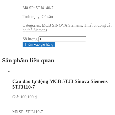
Mã SP:
5TJ4140-7
Tình trạng:
Có sẵn
Categories:
MCB SINOVA Siemens
,
Thiết bị đóng cắt
hạ thế Siemens
Sô lượng
Thêm vào giỏ hàng
Sản phẩm liên quan
Cầu dao tự động MCB 5TJ3 Sinova Siemens
5TJ3110-7
Giá:
100,100
₫
Mã SP:
5TJ3110-7