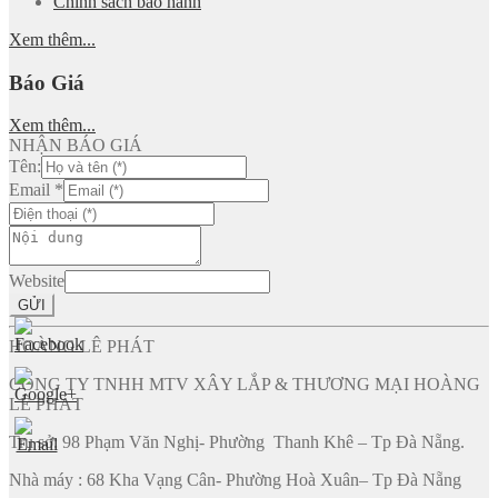
Chính sách bảo hành
Xem thêm...
Báo Giá
Xem thêm...
NHẬN BÁO GIÁ
Tên:
Email
*
Website
GỬI
HOÀNG LÊ PHÁT
CÔNG TY TNHH MTV XÂY LẮP & THƯƠNG MẠI HOÀNG
LÊ PHÁT
Trụ sở: 98 Phạm Văn Nghị- Phường Thanh Khê – Tp Đà Nẵng.
Nhà máy : 68 Kha Vạng Cân- Phường Hoà Xuân– Tp Đà Nẵng