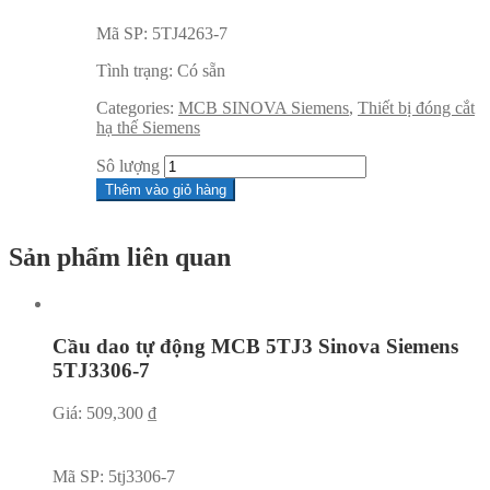
Mã SP:
5TJ4263-7
Tình trạng:
Có sẵn
Categories:
MCB SINOVA Siemens
,
Thiết bị đóng cắt
hạ thế Siemens
Sô lượng
Thêm vào giỏ hàng
Sản phẩm liên quan
Cầu dao tự động MCB 5TJ3 Sinova Siemens
5TJ3306-7
Giá:
509,300
₫
Mã SP:
5tj3306-7