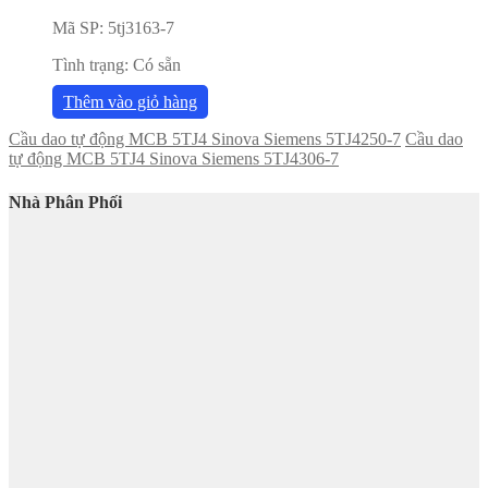
Mã SP:
5tj3163-7
Tình trạng:
Có sẵn
Thêm vào giỏ hàng
Cầu dao tự động MCB 5TJ4 Sinova Siemens 5TJ4250-7
Cầu dao
tự động MCB 5TJ4 Sinova Siemens 5TJ4306-7
Nhà Phân Phối