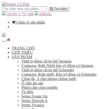
Tìm kiếm
(0236) 3 757 568
EMAIL
Chưa có sản phẩm
TRANG CHỦ
GIỚI THIỆU
SẢN PHẨM
Thiết bị đóng cắt hạ thế Siemens
Contactor, Rơle Nhiệt bảo vệ động cơ Siemens
Thiết bị đóng cắt hạ thế Schneider
Contactor, Rơle nhiệt, Bảo vệ động cơ Schneider
Công tắc, ổ cắm phòng chống nước
Ổ cắm âm sàn
Phích cắm công nghiệp
Tủ điện
Series Avatar On
Series Zencelo A
Series Vivance