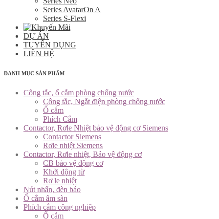
Series Neo
Series AvatarOn A
Series S-Flexi
DỰ ÁN
TUYỂN DỤNG
LIÊN HỆ
DANH MỤC SẢN PHẨM
Công tắc, ổ cắm phòng chống nước
Công tắc, Ngắt điện phòng chống nước
Ổ cắm
Phích Cắm
Contactor, Rơle Nhiệt bảo vệ động cơ Siemens
Contactor Siemens
Rơle nhiệt Siemens
Contactor, Rơle nhiệt, Bảo vệ động cơ
CB bảo vệ động cơ
Khởi động từ
Rơ le nhiệt
Nút nhấn, đèn báo
Ổ cắm âm sàn
Phích cắm công nghiệp
Ổ cắm