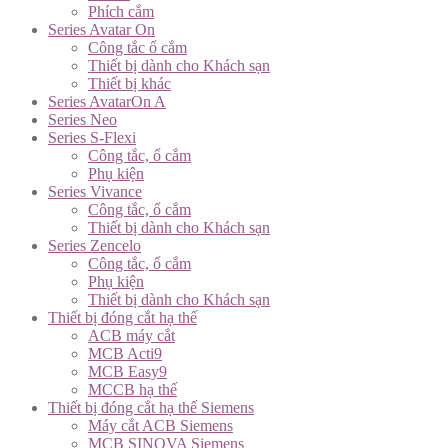
Phích cắm
Series Avatar On
Công tắc ổ cắm
Thiết bị dành cho Khách sạn
Thiết bị khác
Series AvatarOn A
Series Neo
Series S-Flexi
Công tắc, ổ cắm
Phụ kiện
Series Vivance
Công tắc, ổ cắm
Thiết bị dành cho Khách sạn
Series Zencelo
Công tắc, ổ cắm
Phụ kiện
Thiết bị dành cho Khách sạn
Thiết bị đóng cắt hạ thế
ACB máy cắt
MCB Acti9
MCB Easy9
MCCB hạ thế
Thiết bị đóng cắt hạ thế Siemens
Máy cắt ACB Siemens
MCB SINOVA Siemens