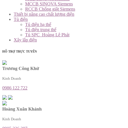
MCCB SINOVA Siemens
RCCB Chống giật Siemens
Thiết bị nâng cao chất lượng điện
Tủ điện
Tủ điện hạ thế
Tủ điện trung thế
Tủ SPC_Hoàng Lê Phát
Xây lắp điện
HỖ TRỢ TRỰC TUYẾN
Trương Công Khứ
Kinh Doanh
0986 122 722
Hoàng Xuân Khánh
Kinh Doanh