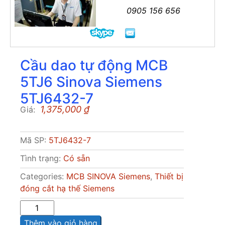
0905 156 656
Cầu dao tự động MCB
5TJ6 Sinova Siemens
5TJ6432-7
1,375,000
₫
Giá:
Mã SP:
5TJ6432-7
Tình trạng:
Có sẵn
Categories:
MCB SINOVA Siemens
,
Thiết bị
đóng cắt hạ thế Siemens
Sô
lượng
Thêm vào giỏ hàng