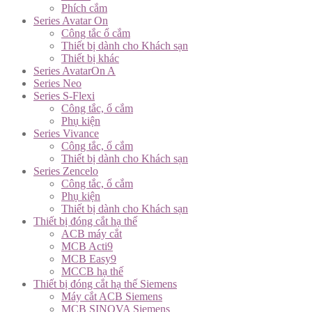
Phích cắm
Series Avatar On
Công tắc ổ cắm
Thiết bị dành cho Khách sạn
Thiết bị khác
Series AvatarOn A
Series Neo
Series S-Flexi
Công tắc, ổ cắm
Phụ kiện
Series Vivance
Công tắc, ổ cắm
Thiết bị dành cho Khách sạn
Series Zencelo
Công tắc, ổ cắm
Phụ kiện
Thiết bị dành cho Khách sạn
Thiết bị đóng cắt hạ thế
ACB máy cắt
MCB Acti9
MCB Easy9
MCCB hạ thế
Thiết bị đóng cắt hạ thế Siemens
Máy cắt ACB Siemens
MCB SINOVA Siemens