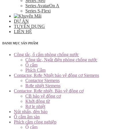
Series Neo
Series AvatarOn A
Series S-Flexi
DỰ ÁN
TUYỂN DỤNG
LIÊN HỆ
DANH MỤC SẢN PHẨM
Công tắc, ổ cắm phòng chống nước
Công tắc, Ngắt điện phòng chống nước
Ổ cắm
Phích Cắm
Contactor, Rơle Nhiệt bảo vệ động cơ Siemens
Contactor Siemens
Rơle nhiệt Siemens
Contactor, Rơle nhiệt, Bảo vệ động cơ
CB bảo vệ động cơ
Khởi động từ
Rơ le nhiệt
Nút nhấn, đèn báo
Ổ cắm âm sàn
Phích cắm công nghiệp
Ổ cắm