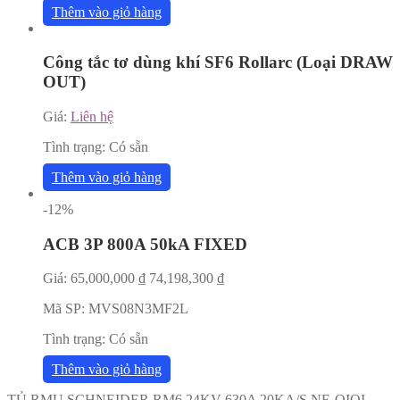
Thêm vào giỏ hàng
Công tắc tơ dùng khí SF6 Rollarc (Loại DRAW
OUT)
Giá:
Liên hệ
Tình trạng:
Có sẵn
Thêm vào giỏ hàng
-12%
ACB 3P 800A 50kA FIXED
Giá:
65,000,000
₫
74,198,300
₫
Mã SP:
MVS08N3MF2L
Tình trạng:
Có sẵn
Thêm vào giỏ hàng
TỦ RMU SCHNEIDER RM6 24KV 630A 20KA/S NE-QIQI