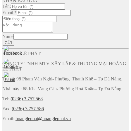
NHẬN BÁO GIÁ
Tên:
Email
*
Name
GỬI
HOÀNG LÊ PHÁT
CÔNG TY TNHH MTV XÂY LẮP & THƯƠNG MẠI HOÀNG
LÊ PHÁT
Trụ sở: 98 Phạm Văn Nghị- Phường Thanh Khê – Tp Đà Nẵng.
Nhà máy : 68 Kha Vạng Cân- Phường Hoà Xuân– Tp Đà Nẵng
Tel:
(0236) 3 757 568
Fax:
(0236) 3 757 586
Email:
hoanglephat@hoanglephat.vn