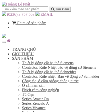
Tìm kiếm
(0236) 3 757 568
EMAIL
Chưa có sản phẩm
TRANG CHỦ
GIỚI THIỆU
SẢN PHẨM
Thiết bị đóng cắt hạ thế Siemens
Contactor, Rơle Nhiệt bảo vệ động cơ Siemens
Thiết bị đóng cắt hạ thế Schneider
Contactor, Rơle nhiệt, Bảo vệ động cơ Schneider
Công tắc, ổ cắm phòng chống nước
Ổ cắm âm sàn
Phích cắm công nghiệp
Tủ điện
Series Avatar On
Series Zencelo A
Series Vivance