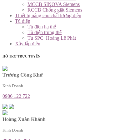
MCCB SINOVA Siemens
RCCB Chống giật Siemens
Thiết bị nâng cao chất lượng điện
Tủ điện
Tủ điện hạ thế
Tủ điện trung thế
Tủ SPC_Hoàng Lê Phát
Xây lắp điện
HỖ TRỢ TRỰC TUYẾN
Trương Công Khứ
Kinh Doanh
0986 122 722
Hoàng Xuân Khánh
Kinh Doanh