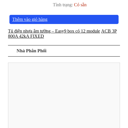
Tình trạng:
Có sẵn
Thêm vào giỏ hàng
Tủ điện nhựa âm tường – Easy9 box có 12 module
ACB 3P
800A 42kA FIXED
Nhà Phân Phối