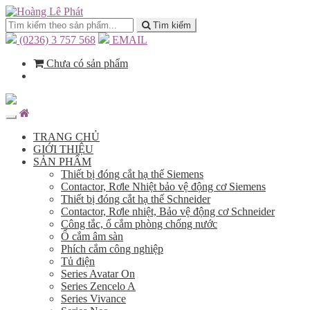
Tìm kiếm
(0236) 3 757 568
EMAIL
Chưa có sản phẩm
TRANG CHỦ
GIỚI THIỆU
SẢN PHẨM
Thiết bị đóng cắt hạ thế Siemens
Contactor, Rơle Nhiệt bảo vệ động cơ Siemens
Thiết bị đóng cắt hạ thế Schneider
Contactor, Rơle nhiệt, Bảo vệ động cơ Schneider
Công tắc, ổ cắm phòng chống nước
Ổ cắm âm sàn
Phích cắm công nghiệp
Tủ điện
Series Avatar On
Series Zencelo A
Series Vivance