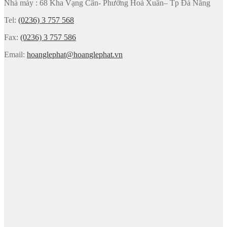
Nhà máy : 68 Kha Vạng Cân- Phường Hoà Xuân– Tp Đà Nẵng
Tel:
(0236) 3 757 568
Fax:
(0236) 3 757 586
Email:
hoanglephat@hoanglephat.vn