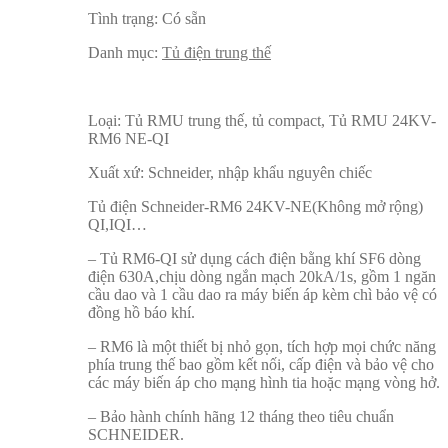
Tình trạng:
Có sẵn
Danh mục:
Tủ điện trung thế
Loại: Tủ RMU trung thế, tủ compact, Tủ RMU 24KV-
RM6 NE-QI
Xuất xứ: Schneider, nhập khẩu nguyên chiếc
Tủ điện Schneider-RM6 24KV-NE(Không mở rộng)
QI,IQI…
– Tủ RM6-QI sử dụng cách điện bằng khí SF6 dòng
điện 630A,chịu dòng ngắn mạch 20kA/1s, gồm 1 ngăn
cầu dao và 1 cầu dao ra máy biến áp kèm chì bảo vệ có
đồng hồ báo khí.
– RM6 là một thiết bị nhỏ gọn, tích hợp mọi chức năng
phía trung thế bao gồm kết nối, cấp điện và bảo vệ cho
các máy biến áp cho mạng hình tia hoặc mạng vòng hở.
– Bảo hành chính hãng 12 tháng theo tiêu chuẩn
SCHNEIDER.