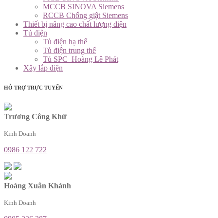
MCCB SINOVA Siemens
RCCB Chống giật Siemens
Thiết bị nâng cao chất lượng điện
Tủ điện
Tủ điện hạ thế
Tủ điện trung thế
Tủ SPC_Hoàng Lê Phát
Xây lắp điện
HỖ TRỢ TRỰC TUYẾN
Trương Công Khứ
Kinh Doanh
0986 122 722
Hoàng Xuân Khánh
Kinh Doanh