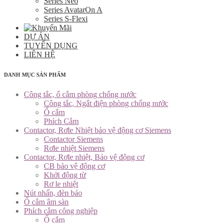
Series Neo
Series AvatarOn A
Series S-Flexi
DỰ ÁN
TUYỂN DỤNG
LIÊN HỆ
DANH MỤC SẢN PHẨM
Công tắc, ổ cắm phòng chống nước
Công tắc, Ngắt điện phòng chống nước
Ổ cắm
Phích Cắm
Contactor, Rơle Nhiệt bảo vệ động cơ Siemens
Contactor Siemens
Rơle nhiệt Siemens
Contactor, Rơle nhiệt, Bảo vệ động cơ
CB bảo vệ động cơ
Khởi động từ
Rơ le nhiệt
Nút nhấn, đèn báo
Ổ cắm âm sàn
Phích cắm công nghiệp
Ổ cắm