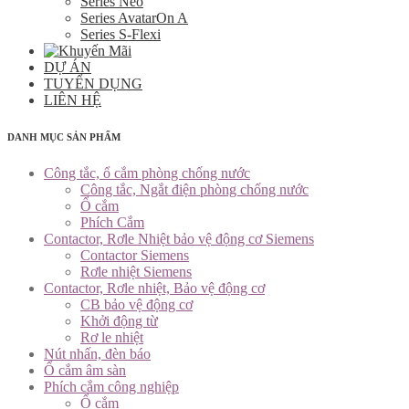
Series Neo
Series AvatarOn A
Series S-Flexi
DỰ ÁN
TUYỂN DỤNG
LIÊN HỆ
DANH MỤC SẢN PHẨM
Công tắc, ổ cắm phòng chống nước
Công tắc, Ngắt điện phòng chống nước
Ổ cắm
Phích Cắm
Contactor, Rơle Nhiệt bảo vệ động cơ Siemens
Contactor Siemens
Rơle nhiệt Siemens
Contactor, Rơle nhiệt, Bảo vệ động cơ
CB bảo vệ động cơ
Khởi động từ
Rơ le nhiệt
Nút nhấn, đèn báo
Ổ cắm âm sàn
Phích cắm công nghiệp
Ổ cắm