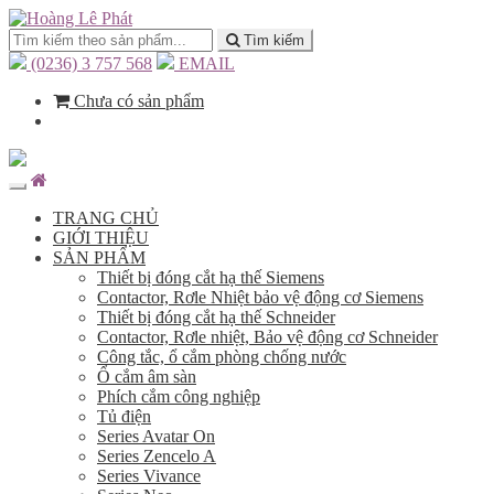
Tìm kiếm
(0236) 3 757 568
EMAIL
Chưa có sản phẩm
TRANG CHỦ
GIỚI THIỆU
SẢN PHẨM
Thiết bị đóng cắt hạ thế Siemens
Contactor, Rơle Nhiệt bảo vệ động cơ Siemens
Thiết bị đóng cắt hạ thế Schneider
Contactor, Rơle nhiệt, Bảo vệ động cơ Schneider
Công tắc, ổ cắm phòng chống nước
Ổ cắm âm sàn
Phích cắm công nghiệp
Tủ điện
Series Avatar On
Series Zencelo A
Series Vivance