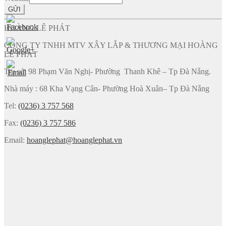
GỬI
HOÀNG LÊ PHÁT
CÔNG TY TNHH MTV XÂY LẮP & THƯƠNG MẠI HOÀNG
LÊ PHÁT
Trụ sở: 98 Phạm Văn Nghị- Phường Thanh Khê – Tp Đà Nẵng.
Nhà máy : 68 Kha Vạng Cân- Phường Hoà Xuân– Tp Đà Nẵng
Tel:
(0236) 3 757 568
Fax:
(0236) 3 757 586
Email:
hoanglephat@hoanglephat.vn