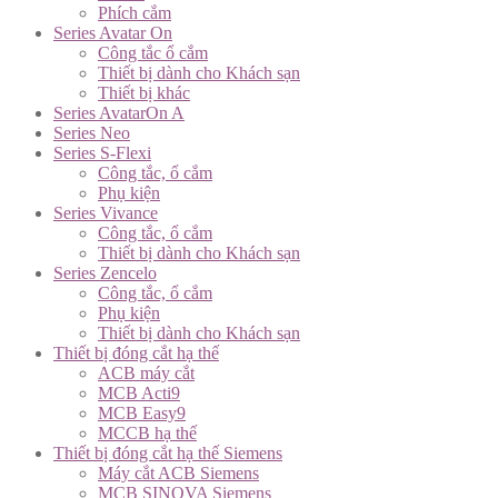
Phích cắm
Series Avatar On
Công tắc ổ cắm
Thiết bị dành cho Khách sạn
Thiết bị khác
Series AvatarOn A
Series Neo
Series S-Flexi
Công tắc, ổ cắm
Phụ kiện
Series Vivance
Công tắc, ổ cắm
Thiết bị dành cho Khách sạn
Series Zencelo
Công tắc, ổ cắm
Phụ kiện
Thiết bị dành cho Khách sạn
Thiết bị đóng cắt hạ thế
ACB máy cắt
MCB Acti9
MCB Easy9
MCCB hạ thế
Thiết bị đóng cắt hạ thế Siemens
Máy cắt ACB Siemens
MCB SINOVA Siemens