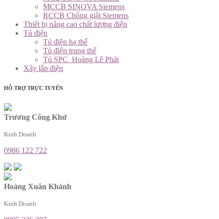
MCCB SINOVA Siemens
RCCB Chống giật Siemens
Thiết bị nâng cao chất lượng điện
Tủ điện
Tủ điện hạ thế
Tủ điện trung thế
Tủ SPC_Hoàng Lê Phát
Xây lắp điện
HỖ TRỢ TRỰC TUYẾN
Trương Công Khứ
Kinh Doanh
0986 122 722
Hoàng Xuân Khánh
Kinh Doanh