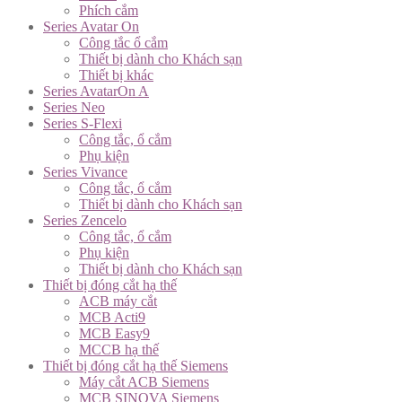
Phích cắm
Series Avatar On
Công tắc ổ cắm
Thiết bị dành cho Khách sạn
Thiết bị khác
Series AvatarOn A
Series Neo
Series S-Flexi
Công tắc, ổ cắm
Phụ kiện
Series Vivance
Công tắc, ổ cắm
Thiết bị dành cho Khách sạn
Series Zencelo
Công tắc, ổ cắm
Phụ kiện
Thiết bị dành cho Khách sạn
Thiết bị đóng cắt hạ thế
ACB máy cắt
MCB Acti9
MCB Easy9
MCCB hạ thế
Thiết bị đóng cắt hạ thế Siemens
Máy cắt ACB Siemens
MCB SINOVA Siemens