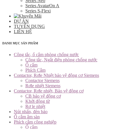
Series Neo
Series AvatarOn A
Series S-Flexi
DỰ ÁN
TUYỂN DỤNG
LIÊN HỆ
DANH MỤC SẢN PHẨM
Công tắc, ổ cắm phòng chống nước
Công tắc, Ngắt điện phòng chống nước
Ổ cắm
Phích Cắm
Contactor, Rơle Nhiệt bảo vệ động cơ Siemens
Contactor Siemens
Rơle nhiệt Siemens
Contactor, Rơle nhiệt, Bảo vệ động cơ
CB bảo vệ động cơ
Khởi động từ
Rơ le nhiệt
Nút nhấn, đèn báo
Ổ cắm âm sàn
Phích cắm công nghiệp
Ổ cắm