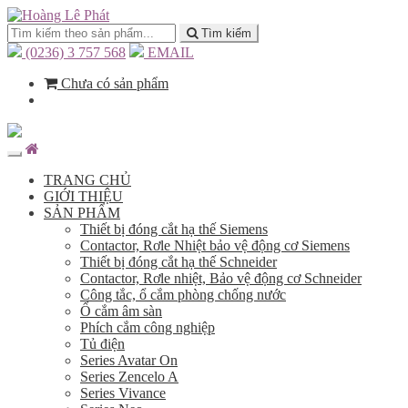
Tìm kiếm
(0236) 3 757 568
EMAIL
Chưa có sản phẩm
TRANG CHỦ
GIỚI THIỆU
SẢN PHẨM
Thiết bị đóng cắt hạ thế Siemens
Contactor, Rơle Nhiệt bảo vệ động cơ Siemens
Thiết bị đóng cắt hạ thế Schneider
Contactor, Rơle nhiệt, Bảo vệ động cơ Schneider
Công tắc, ổ cắm phòng chống nước
Ổ cắm âm sàn
Phích cắm công nghiệp
Tủ điện
Series Avatar On
Series Zencelo A
Series Vivance