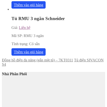
Thêm vào giỏ hàng
Tủ RMU 3 ngăn Schneider
Giá:
Liên hệ
Mã SP:
RMU 3 ngăn
Tình trạng:
Có sẵn
Thêm vào giỏ hàng
Đồng hồ điện đa năng (gắn mặt tủ) – 7KT0311
Tủ điện SIVACON
S4
Nhà Phân Phối