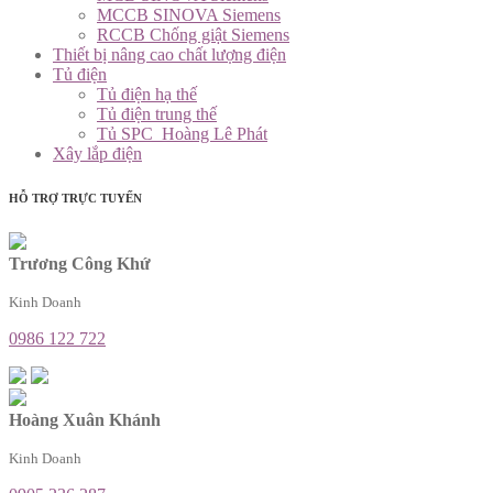
MCCB SINOVA Siemens
RCCB Chống giật Siemens
Thiết bị nâng cao chất lượng điện
Tủ điện
Tủ điện hạ thế
Tủ điện trung thế
Tủ SPC_Hoàng Lê Phát
Xây lắp điện
HỖ TRỢ TRỰC TUYẾN
Trương Công Khứ
Kinh Doanh
0986 122 722
Hoàng Xuân Khánh
Kinh Doanh