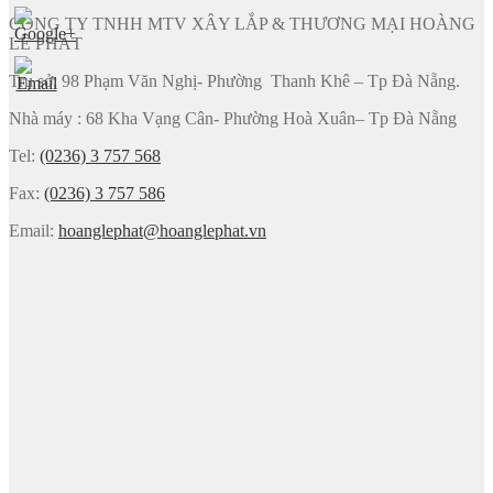
CÔNG TY TNHH MTV XÂY LẮP & THƯƠNG MẠI HOÀNG
LÊ PHÁT
Trụ sở: 98 Phạm Văn Nghị- Phường Thanh Khê – Tp Đà Nẵng.
Nhà máy : 68 Kha Vạng Cân- Phường Hoà Xuân– Tp Đà Nẵng
Tel:
(0236) 3 757 568
Fax:
(0236) 3 757 586
Email:
hoanglephat@hoanglephat.vn