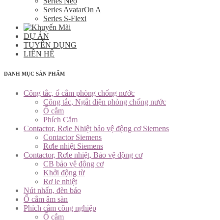
Series Neo
Series AvatarOn A
Series S-Flexi
DỰ ÁN
TUYỂN DỤNG
LIÊN HỆ
DANH MỤC SẢN PHẨM
Công tắc, ổ cắm phòng chống nước
Công tắc, Ngắt điện phòng chống nước
Ổ cắm
Phích Cắm
Contactor, Rơle Nhiệt bảo vệ động cơ Siemens
Contactor Siemens
Rơle nhiệt Siemens
Contactor, Rơle nhiệt, Bảo vệ động cơ
CB bảo vệ động cơ
Khởi động từ
Rơ le nhiệt
Nút nhấn, đèn báo
Ổ cắm âm sàn
Phích cắm công nghiệp
Ổ cắm