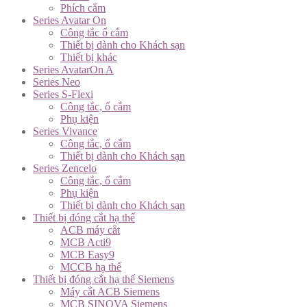
Phích cắm
Series Avatar On
Công tắc ổ cắm
Thiết bị dành cho Khách sạn
Thiết bị khác
Series AvatarOn A
Series Neo
Series S-Flexi
Công tắc, ổ cắm
Phụ kiện
Series Vivance
Công tắc, ổ cắm
Thiết bị dành cho Khách sạn
Series Zencelo
Công tắc, ổ cắm
Phụ kiện
Thiết bị dành cho Khách sạn
Thiết bị đóng cắt hạ thế
ACB máy cắt
MCB Acti9
MCB Easy9
MCCB hạ thế
Thiết bị đóng cắt hạ thế Siemens
Máy cắt ACB Siemens
MCB SINOVA Siemens