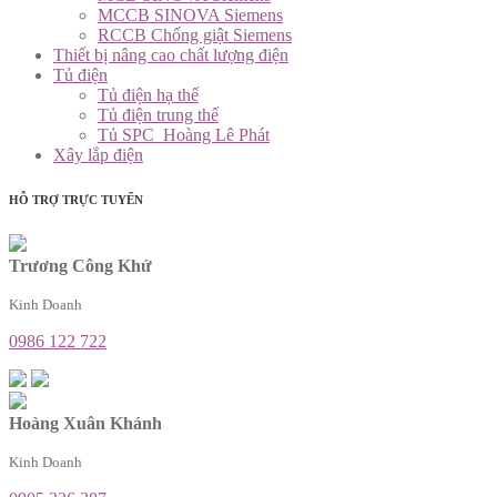
MCCB SINOVA Siemens
RCCB Chống giật Siemens
Thiết bị nâng cao chất lượng điện
Tủ điện
Tủ điện hạ thế
Tủ điện trung thế
Tủ SPC_Hoàng Lê Phát
Xây lắp điện
HỖ TRỢ TRỰC TUYẾN
Trương Công Khứ
Kinh Doanh
0986 122 722
Hoàng Xuân Khánh
Kinh Doanh