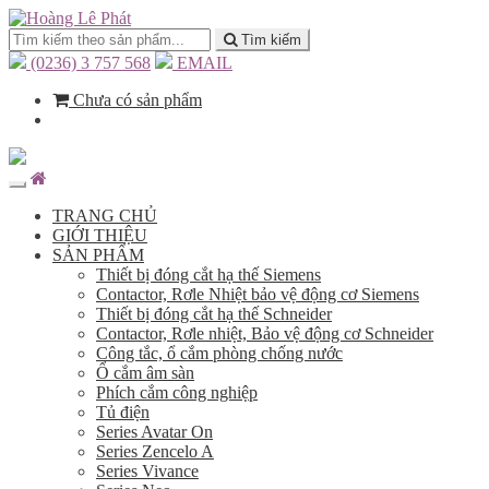
Tìm kiếm
(0236) 3 757 568
EMAIL
Chưa có sản phẩm
TRANG CHỦ
GIỚI THIỆU
SẢN PHẨM
Thiết bị đóng cắt hạ thế Siemens
Contactor, Rơle Nhiệt bảo vệ động cơ Siemens
Thiết bị đóng cắt hạ thế Schneider
Contactor, Rơle nhiệt, Bảo vệ động cơ Schneider
Công tắc, ổ cắm phòng chống nước
Ổ cắm âm sàn
Phích cắm công nghiệp
Tủ điện
Series Avatar On
Series Zencelo A
Series Vivance