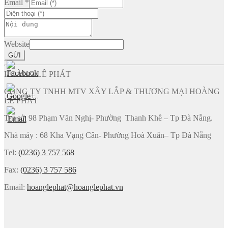
Email
*
Website
GỬI
HOÀNG LÊ PHÁT
CÔNG TY TNHH MTV XÂY LẮP & THƯƠNG MẠI HOÀNG
LÊ PHÁT
Trụ sở: 98 Phạm Văn Nghị- Phường Thanh Khê – Tp Đà Nẵng.
Nhà máy : 68 Kha Vạng Cân- Phường Hoà Xuân– Tp Đà Nẵng
Tel:
(0236) 3 757 568
Fax:
(0236) 3 757 586
Email:
hoanglephat@hoanglephat.vn