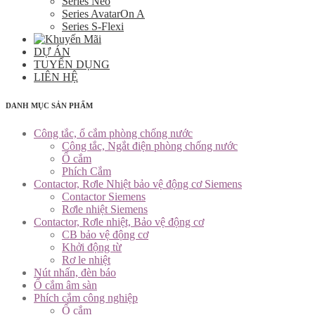
Series Neo
Series AvatarOn A
Series S-Flexi
DỰ ÁN
TUYỂN DỤNG
LIÊN HỆ
DANH MỤC SẢN PHẨM
Công tắc, ổ cắm phòng chống nước
Công tắc, Ngắt điện phòng chống nước
Ổ cắm
Phích Cắm
Contactor, Rơle Nhiệt bảo vệ động cơ Siemens
Contactor Siemens
Rơle nhiệt Siemens
Contactor, Rơle nhiệt, Bảo vệ động cơ
CB bảo vệ động cơ
Khởi động từ
Rơ le nhiệt
Nút nhấn, đèn báo
Ổ cắm âm sàn
Phích cắm công nghiệp
Ổ cắm