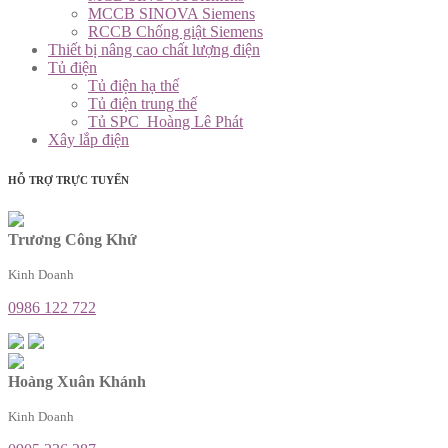
MCCB SINOVA Siemens
RCCB Chống giật Siemens
Thiết bị nâng cao chất lượng điện
Tủ điện
Tủ điện hạ thế
Tủ điện trung thế
Tủ SPC_Hoàng Lê Phát
Xây lắp điện
HỖ TRỢ TRỰC TUYẾN
Trương Công Khứ
Kinh Doanh
0986 122 722
Hoàng Xuân Khánh
Kinh Doanh