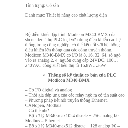
Tình trạng:
Có sẵn
Danh mục:
Thiết bị nâng cao chất lượng điện
Bộ diều khiển lập trình Modicon M340-BMX của
shcneider là họ PLC loại vừa dung điều khiển các hệ
thống trong công nghiệp, có thể kết nối với hệ thống
điều khiển lớn thông qua các cổng truyền thông,
Modicon M340-BMX có I/O là 8, 16, 32, 64, số ngõ
vào ra analog 2, 4, nguồn cung cấp 24VDC, 100…
240VAC công suất tiêu thụ từ 16,8W…36W
Thông số kỹ thuật cơ bản của PLC
Modicon M340-BMX
– Có I/O digital và analog
– Thời gia đáp ứng của các relay ngõ ra có tần suất cao
– Phương pháp kết nối truyền thông Ethernet,
CANopen, Modbus
– Có thẻ nhớ
– Bộ xử lý M340-max1024 disrete + 256 analog I/0 –
Modbus – Ethernet
– Bộ xử lý M340-max512 disrete + 128 analog I/0 –