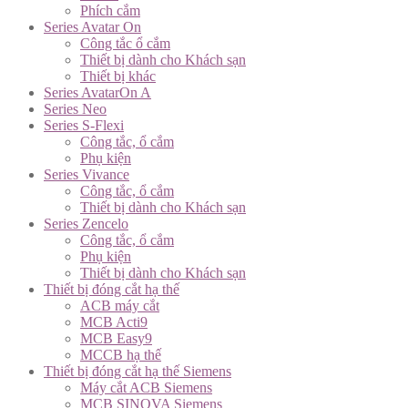
Phích cắm
Series Avatar On
Công tắc ổ cắm
Thiết bị dành cho Khách sạn
Thiết bị khác
Series AvatarOn A
Series Neo
Series S-Flexi
Công tắc, ổ cắm
Phụ kiện
Series Vivance
Công tắc, ổ cắm
Thiết bị dành cho Khách sạn
Series Zencelo
Công tắc, ổ cắm
Phụ kiện
Thiết bị dành cho Khách sạn
Thiết bị đóng cắt hạ thế
ACB máy cắt
MCB Acti9
MCB Easy9
MCCB hạ thế
Thiết bị đóng cắt hạ thế Siemens
Máy cắt ACB Siemens
MCB SINOVA Siemens