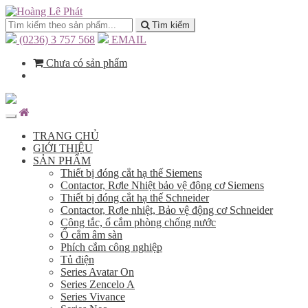
Tìm kiếm
(0236) 3 757 568
EMAIL
Chưa có sản phẩm
TRANG CHỦ
GIỚI THIỆU
SẢN PHẨM
Thiết bị đóng cắt hạ thế Siemens
Contactor, Rơle Nhiệt bảo vệ động cơ Siemens
Thiết bị đóng cắt hạ thế Schneider
Contactor, Rơle nhiệt, Bảo vệ động cơ Schneider
Công tắc, ổ cắm phòng chống nước
Ổ cắm âm sàn
Phích cắm công nghiệp
Tủ điện
Series Avatar On
Series Zencelo A
Series Vivance