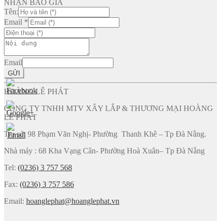
NHẬN BÁO GIÁ
Tên:
Email
*
Email
GỬI
HOÀNG LÊ PHÁT
CÔNG TY TNHH MTV XÂY LẮP & THƯƠNG MẠI HOÀNG
LÊ PHÁT
Trụ sở: 98 Phạm Văn Nghị- Phường Thanh Khê – Tp Đà Nẵng.
Nhà máy : 68 Kha Vạng Cân- Phường Hoà Xuân– Tp Đà Nẵng
Tel:
(0236) 3 757 568
Fax:
(0236) 3 757 586
Email:
hoanglephat@hoanglephat.vn