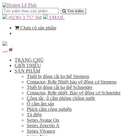
Tìm kiếm
(0236) 3 757 568
EMAIL
Chưa có sản phẩm
TRANG CHỦ
GIỚI THIỆU
SẢN PHẨM
Thiết bị đóng cắt hạ thế Siemens
Contactor, Rơle Nhiệt bảo vệ động cơ Siemens
Thiết bị đóng cắt hạ thế Schneider
Contactor, Rơle nhiệt, Bảo vệ động cơ Schneider
Công tắc, ổ cắm phòng chống nước
Ổ cắm âm sàn
Phích cắm công nghiệp
Tủ điện
Series Avatar On
Series Zencelo A
Series Vivance