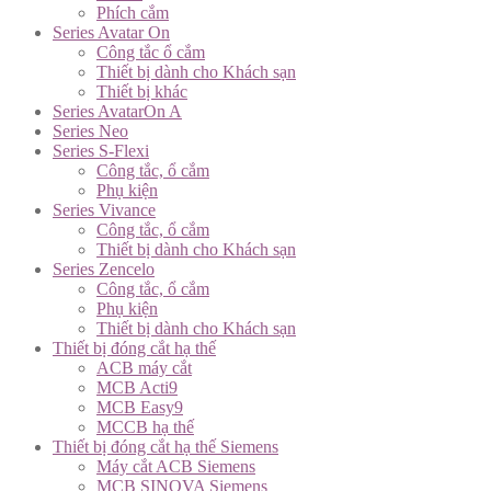
Phích cắm
Series Avatar On
Công tắc ổ cắm
Thiết bị dành cho Khách sạn
Thiết bị khác
Series AvatarOn A
Series Neo
Series S-Flexi
Công tắc, ổ cắm
Phụ kiện
Series Vivance
Công tắc, ổ cắm
Thiết bị dành cho Khách sạn
Series Zencelo
Công tắc, ổ cắm
Phụ kiện
Thiết bị dành cho Khách sạn
Thiết bị đóng cắt hạ thế
ACB máy cắt
MCB Acti9
MCB Easy9
MCCB hạ thế
Thiết bị đóng cắt hạ thế Siemens
Máy cắt ACB Siemens
MCB SINOVA Siemens