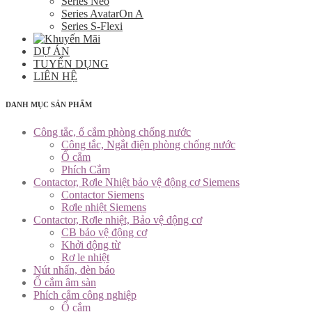
Series Neo
Series AvatarOn A
Series S-Flexi
DỰ ÁN
TUYỂN DỤNG
LIÊN HỆ
DANH MỤC SẢN PHẨM
Công tắc, ổ cắm phòng chống nước
Công tắc, Ngắt điện phòng chống nước
Ổ cắm
Phích Cắm
Contactor, Rơle Nhiệt bảo vệ động cơ Siemens
Contactor Siemens
Rơle nhiệt Siemens
Contactor, Rơle nhiệt, Bảo vệ động cơ
CB bảo vệ động cơ
Khởi động từ
Rơ le nhiệt
Nút nhấn, đèn báo
Ổ cắm âm sàn
Phích cắm công nghiệp
Ổ cắm