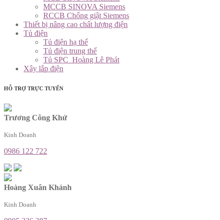
MCCB SINOVA Siemens
RCCB Chống giật Siemens
Thiết bị nâng cao chất lượng điện
Tủ điện
Tủ điện hạ thế
Tủ điện trung thế
Tủ SPC_Hoàng Lê Phát
Xây lắp điện
HỖ TRỢ TRỰC TUYẾN
Trương Công Khứ
Kinh Doanh
0986 122 722
Hoàng Xuân Khánh
Kinh Doanh