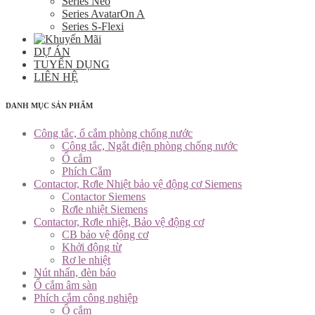
Series Neo
Series AvatarOn A
Series S-Flexi
DỰ ÁN
TUYỂN DỤNG
LIÊN HỆ
DANH MỤC SẢN PHẨM
Công tắc, ổ cắm phòng chống nước
Công tắc, Ngắt điện phòng chống nước
Ổ cắm
Phích Cắm
Contactor, Rơle Nhiệt bảo vệ động cơ Siemens
Contactor Siemens
Rơle nhiệt Siemens
Contactor, Rơle nhiệt, Bảo vệ động cơ
CB bảo vệ động cơ
Khởi động từ
Rơ le nhiệt
Nút nhấn, đèn báo
Ổ cắm âm sàn
Phích cắm công nghiệp
Ổ cắm