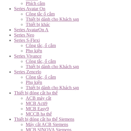
Phích cắm
Series Avatar On
Công tắc ổ cắm
Thiết bị dành cho Khách sạn
Thiết bị khác
Series AvatarOn A
Series Neo
Series S-Flexi
Công tắc, ổ cắm
Phụ kiện
Series Vivance
Công tắc, ổ cắm
Thiết bị dành cho Khách sạn
Series Zencelo
Công tắc, ổ cắm
Phụ kiện
Thiết bị dành cho Khách sạn
Thiết bị đóng cắt hạ thế
ACB máy cắt
MCB Acti9
MCB Easy9
MCCB hạ thế
Thiết bị đóng cắt hạ thế Siemens
Máy cắt ACB Siemens
MCB SINOVA Siemens