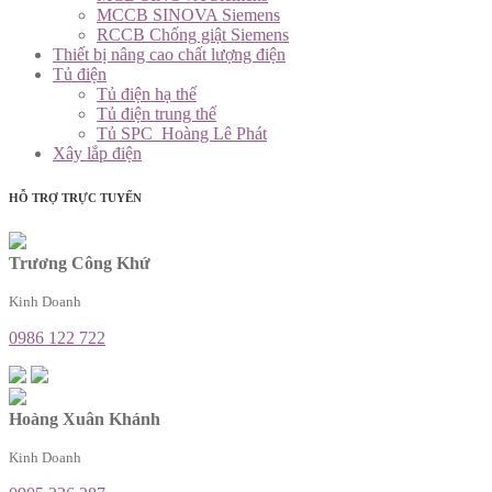
MCCB SINOVA Siemens
RCCB Chống giật Siemens
Thiết bị nâng cao chất lượng điện
Tủ điện
Tủ điện hạ thế
Tủ điện trung thế
Tủ SPC_Hoàng Lê Phát
Xây lắp điện
HỖ TRỢ TRỰC TUYẾN
Trương Công Khứ
Kinh Doanh
0986 122 722
Hoàng Xuân Khánh
Kinh Doanh