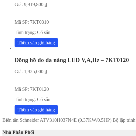
Giá:
9,919,800
₫
Mã SP:
7KT0310
Tình trạng:
Có sẵn
Thêm vào giỏ hàng
Đồng hồ đo đa năng LED V,A,Hz – 7KT0120
Giá:
1,925,000
₫
Mã SP:
7KT0120
Tình trạng:
Có sẵn
Thêm vào giỏ hàng
Biến tần Schneider ATV310H037N4E (0.37KW/0.5HP)
Bộ lập trìn
Nhà Phân Phối