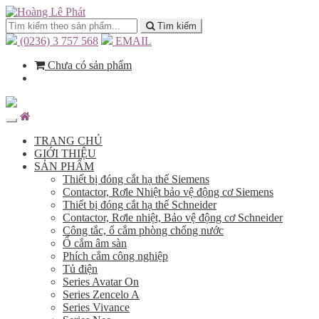
Tìm kiếm
(0236) 3 757 568
EMAIL
Chưa có sản phẩm
TRANG CHỦ
GIỚI THIỆU
SẢN PHẨM
Thiết bị đóng cắt hạ thế Siemens
Contactor, Rơle Nhiệt bảo vệ động cơ Siemens
Thiết bị đóng cắt hạ thế Schneider
Contactor, Rơle nhiệt, Bảo vệ động cơ Schneider
Công tắc, ổ cắm phòng chống nước
Ổ cắm âm sàn
Phích cắm công nghiệp
Tủ điện
Series Avatar On
Series Zencelo A
Series Vivance