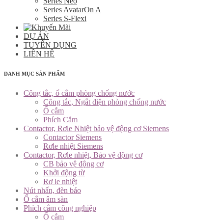
Series Neo
Series AvatarOn A
Series S-Flexi
DỰ ÁN
TUYỂN DỤNG
LIÊN HỆ
DANH MỤC SẢN PHẨM
Công tắc, ổ cắm phòng chống nước
Công tắc, Ngắt điện phòng chống nước
Ổ cắm
Phích Cắm
Contactor, Rơle Nhiệt bảo vệ động cơ Siemens
Contactor Siemens
Rơle nhiệt Siemens
Contactor, Rơle nhiệt, Bảo vệ động cơ
CB bảo vệ động cơ
Khởi động từ
Rơ le nhiệt
Nút nhấn, đèn báo
Ổ cắm âm sàn
Phích cắm công nghiệp
Ổ cắm