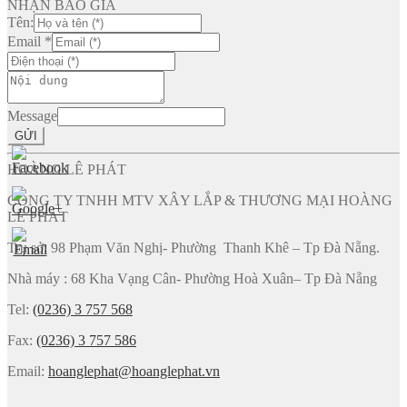
NHẬN BÁO GIÁ
Tên:
Email
*
Message
GỬI
HOÀNG LÊ PHÁT
CÔNG TY TNHH MTV XÂY LẮP & THƯƠNG MẠI HOÀNG
LÊ PHÁT
Trụ sở: 98 Phạm Văn Nghị- Phường Thanh Khê – Tp Đà Nẵng.
Nhà máy : 68 Kha Vạng Cân- Phường Hoà Xuân– Tp Đà Nẵng
Tel:
(0236) 3 757 568
Fax:
(0236) 3 757 586
Email:
hoanglephat@hoanglephat.vn