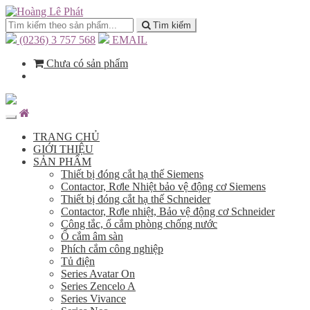
Tìm kiếm
(0236) 3 757 568
EMAIL
Chưa có sản phẩm
TRANG CHỦ
GIỚI THIỆU
SẢN PHẨM
Thiết bị đóng cắt hạ thế Siemens
Contactor, Rơle Nhiệt bảo vệ động cơ Siemens
Thiết bị đóng cắt hạ thế Schneider
Contactor, Rơle nhiệt, Bảo vệ động cơ Schneider
Công tắc, ổ cắm phòng chống nước
Ổ cắm âm sàn
Phích cắm công nghiệp
Tủ điện
Series Avatar On
Series Zencelo A
Series Vivance