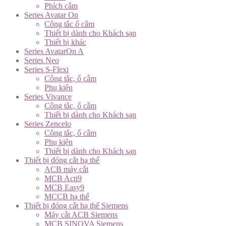
Phích cắm
Series Avatar On
Công tắc ổ cắm
Thiết bị dành cho Khách sạn
Thiết bị khác
Series AvatarOn A
Series Neo
Series S-Flexi
Công tắc, ổ cắm
Phụ kiện
Series Vivance
Công tắc, ổ cắm
Thiết bị dành cho Khách sạn
Series Zencelo
Công tắc, ổ cắm
Phụ kiện
Thiết bị dành cho Khách sạn
Thiết bị đóng cắt hạ thế
ACB máy cắt
MCB Acti9
MCB Easy9
MCCB hạ thế
Thiết bị đóng cắt hạ thế Siemens
Máy cắt ACB Siemens
MCB SINOVA Siemens