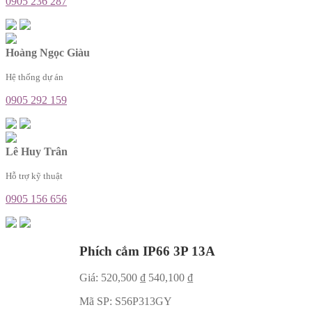
0905 236 287
Hoàng Ngọc Giàu
Hệ thống dự án
0905 292 159
Lê Huy Trân
Hỗ trợ kỹ thuật
0905 156 656
Phích cắm IP66 3P 13A
Giá:
520,500
₫
540,100
₫
Mã SP:
S56P313GY