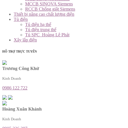
MCCB SINOVA Siemens
RCCB Chống giật Siemens
Thiết bị nâng cao chất lượng điện
Tủ điện
Tủ điện hạ thế
Tủ điện trung thế
Tủ SPC_Hoàng Lê Phát
Xây lắp điện
HỖ TRỢ TRỰC TUYẾN
Trương Công Khứ
Kinh Doanh
0986 122 722
Hoàng Xuân Khánh
Kinh Doanh