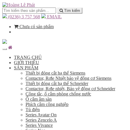
Tìm kiếm
(0236) 3 757 568
EMAIL
Chưa có sản phẩm
TRANG CHỦ
GIỚI THIỆU
SẢN PHẨM
Thiết bị đóng cắt hạ thế Siemens
Contactor, Rơle Nhiệt bảo vệ động cơ Siemens
Thiết bị đóng cắt hạ thế Schneider
Contactor, Rơle nhiệt, Bảo vệ động cơ Schneider
Công tắc, ổ cắm phòng chống nước
Ổ cắm âm sàn
Phích cắm công nghiệp
Tủ điện
Series Avatar On
Series Zencelo A
Series Vivance