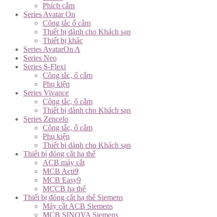
Phích cắm
Series Avatar On
Công tắc ổ cắm
Thiết bị dành cho Khách sạn
Thiết bị khác
Series AvatarOn A
Series Neo
Series S-Flexi
Công tắc, ổ cắm
Phụ kiện
Series Vivance
Công tắc, ổ cắm
Thiết bị dành cho Khách sạn
Series Zencelo
Công tắc, ổ cắm
Phụ kiện
Thiết bị dành cho Khách sạn
Thiết bị đóng cắt hạ thế
ACB máy cắt
MCB Acti9
MCB Easy9
MCCB hạ thế
Thiết bị đóng cắt hạ thế Siemens
Máy cắt ACB Siemens
MCB SINOVA Siemens