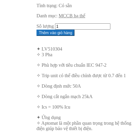
Tình trạng:
Có sẵn
Danh mục:
MCCB hạ thế
Sô lượng
Thêm vào giỏ hàng
✦ LV510304
✧ 3 Pha
✧ Phù hợp với tiêu chuẩn IEC 947-2
✧ Trip unit có thể điều chỉnh được từ 0.7 đến 1
✧ Dòng định mức 50A
✧ Dòng cắt ngắn mạch 25kA
✧ Ics = 100% Icu
✦ Ứng dụng
✧ Aptomat là một phần quan trọng trong hệ thống
điện giúp bảo vệ thiết bị điện.