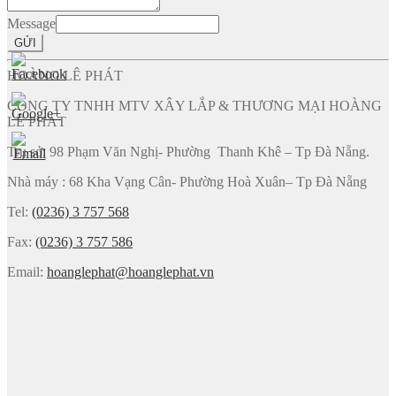
Message
GỬI
HOÀNG LÊ PHÁT
CÔNG TY TNHH MTV XÂY LẮP & THƯƠNG MẠI HOÀNG
LÊ PHÁT
Trụ sở: 98 Phạm Văn Nghị- Phường Thanh Khê – Tp Đà Nẵng.
Nhà máy : 68 Kha Vạng Cân- Phường Hoà Xuân– Tp Đà Nẵng
Tel:
(0236) 3 757 568
Fax:
(0236) 3 757 586
Email:
hoanglephat@hoanglephat.vn