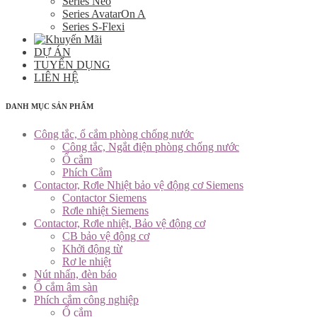
Series Neo
Series AvatarOn A
Series S-Flexi
DỰ ÁN
TUYỂN DỤNG
LIÊN HỆ
DANH MỤC SẢN PHẨM
Công tắc, ổ cắm phòng chống nước
Công tắc, Ngắt điện phòng chống nước
Ổ cắm
Phích Cắm
Contactor, Rơle Nhiệt bảo vệ động cơ Siemens
Contactor Siemens
Rơle nhiệt Siemens
Contactor, Rơle nhiệt, Bảo vệ động cơ
CB bảo vệ động cơ
Khởi động từ
Rơ le nhiệt
Nút nhấn, đèn báo
Ổ cắm âm sàn
Phích cắm công nghiệp
Ổ cắm