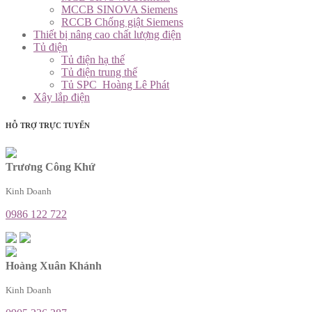
MCCB SINOVA Siemens
RCCB Chống giật Siemens
Thiết bị nâng cao chất lượng điện
Tủ điện
Tủ điện hạ thế
Tủ điện trung thế
Tủ SPC_Hoàng Lê Phát
Xây lắp điện
HỖ TRỢ TRỰC TUYẾN
Trương Công Khứ
Kinh Doanh
0986 122 722
Hoàng Xuân Khánh
Kinh Doanh