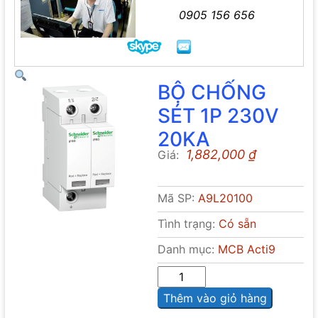
0905 156 656
BỘ CHỐNG
SÉT 1P 230V
20KA
1,882,000
₫
Giá:
Mã SP:
A9L20100
Tình trạng:
Có sẵn
Danh mục:
MCB Acti9
Sô
lượng
Thêm vào giỏ hàng