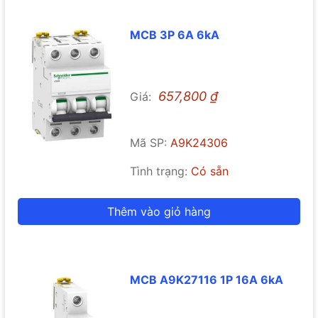
MCB 3P 6A 6kA
657,800
₫
Giá:
Mã SP:
A9K24306
Tình trạng:
Có sẵn
Thêm vào giỏ hàng
MCB A9K27116 1P 16A 6kA