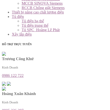
MCCB SINOVA Siemens
RCCB Chống giật Siemens
Thiết bị nâng cao chất lượng điện
Tủ điện
Tủ điện hạ thế
Tủ điện trung thế
Tủ SPC_Hoàng Lê Phát
Xây lắp điện
HỖ TRỢ TRỰC TUYẾN
Trương Công Khứ
Kinh Doanh
0986 122 722
Hoàng Xuân Khánh
Kinh Doanh