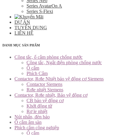
Series Neo
Series AvatarOn A
Series S-Flexi
DỰ ÁN
TUYỂN DỤNG
LIÊN HỆ
DANH MỤC SẢN PHẨM
Công tắc, ổ cắm phòng chống nước
Công tắc, Ngắt điện phòng chống nước
Ổ cắm
Phích Cắm
Contactor, Rơle Nhiệt bảo vệ động cơ Siemens
Contactor Siemens
Rơle nhiệt Siemens
Contactor, Rơle nhiệt, Bảo vệ động cơ
CB bảo vệ động cơ
Khởi động từ
Rơ le nhiệt
Nút nhấn, đèn báo
Ổ cắm âm sàn
Phích cắm công nghiệp
Ổ cắm