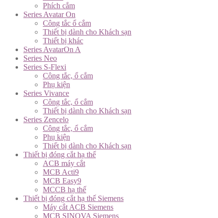
Phích cắm
Series Avatar On
Công tắc ổ cắm
Thiết bị dành cho Khách sạn
Thiết bị khác
Series AvatarOn A
Series Neo
Series S-Flexi
Công tắc, ổ cắm
Phụ kiện
Series Vivance
Công tắc, ổ cắm
Thiết bị dành cho Khách sạn
Series Zencelo
Công tắc, ổ cắm
Phụ kiện
Thiết bị dành cho Khách sạn
Thiết bị đóng cắt hạ thế
ACB máy cắt
MCB Acti9
MCB Easy9
MCCB hạ thế
Thiết bị đóng cắt hạ thế Siemens
Máy cắt ACB Siemens
MCB SINOVA Siemens