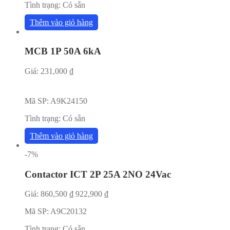
Tình trạng:
Có sẵn
Thêm vào giỏ hàng
MCB 1P 50A 6kA
Giá:
231,000
₫
Mã SP:
A9K24150
Tình trạng:
Có sẵn
Thêm vào giỏ hàng
-7%
Contactor ICT 2P 25A 2NO 24Vac
Giá:
860,500
₫
922,900
₫
Mã SP:
A9C20132
Tình trạng:
Có sẵn