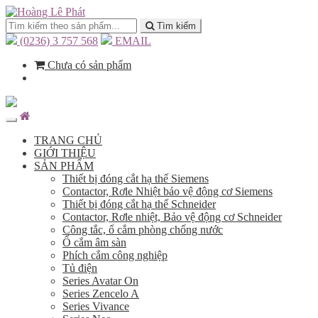
Tìm kiếm
(0236) 3 757 568
EMAIL
Chưa có sản phẩm
TRANG CHỦ
GIỚI THIỆU
SẢN PHẨM
Thiết bị đóng cắt hạ thế Siemens
Contactor, Rơle Nhiệt bảo vệ động cơ Siemens
Thiết bị đóng cắt hạ thế Schneider
Contactor, Rơle nhiệt, Bảo vệ động cơ Schneider
Công tắc, ổ cắm phòng chống nước
Ổ cắm âm sàn
Phích cắm công nghiệp
Tủ điện
Series Avatar On
Series Zencelo A
Series Vivance