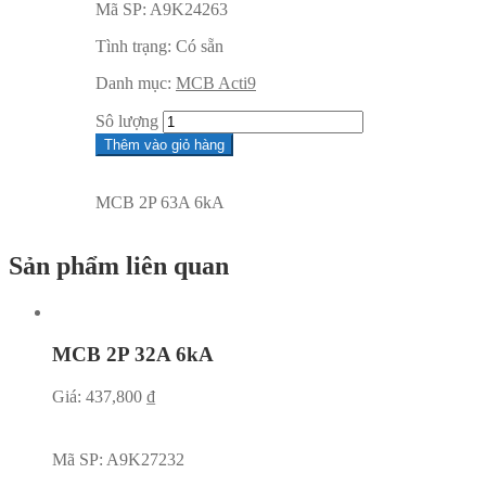
Mã SP:
A9K24263
Tình trạng:
Có sẵn
Danh mục:
MCB Acti9
Sô lượng
Thêm vào giỏ hàng
MCB 2P 63A 6kA
Sản phẩm liên quan
MCB 2P 32A 6kA
Giá:
437,800
₫
Mã SP:
A9K27232