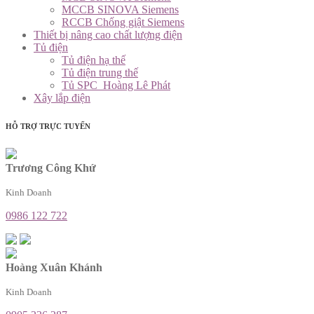
MCCB SINOVA Siemens
RCCB Chống giật Siemens
Thiết bị nâng cao chất lượng điện
Tủ điện
Tủ điện hạ thế
Tủ điện trung thế
Tủ SPC_Hoàng Lê Phát
Xây lắp điện
HỖ TRỢ TRỰC TUYẾN
Trương Công Khứ
Kinh Doanh
0986 122 722
Hoàng Xuân Khánh
Kinh Doanh