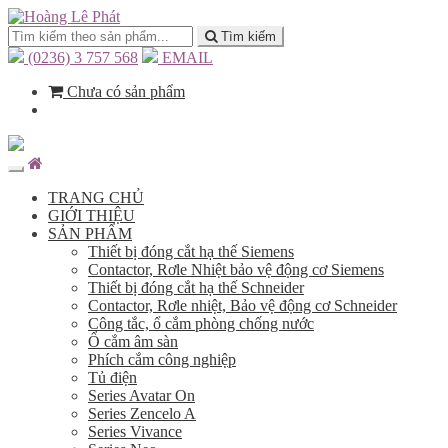
Tìm kiếm
(0236) 3 757 568
EMAIL
Chưa có sản phẩm
TRANG CHỦ
GIỚI THIỆU
SẢN PHẨM
Thiết bị đóng cắt hạ thế Siemens
Contactor, Rơle Nhiệt bảo vệ động cơ Siemens
Thiết bị đóng cắt hạ thế Schneider
Contactor, Rơle nhiệt, Bảo vệ động cơ Schneider
Công tắc, ổ cắm phòng chống nước
Ổ cắm âm sàn
Phích cắm công nghiệp
Tủ điện
Series Avatar On
Series Zencelo A
Series Vivance