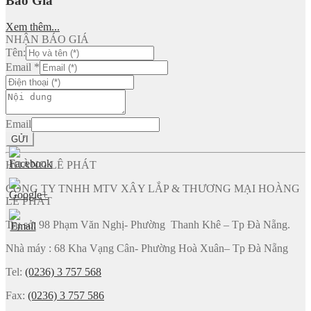
Báo Giá
Xem thêm...
NHẬN BÁO GIÁ
Tên:
Email
*
Email
GỬI
HOÀNG LÊ PHÁT
CÔNG TY TNHH MTV XÂY LẮP & THƯƠNG MẠI HOÀNG
LÊ PHÁT
Trụ sở: 98 Phạm Văn Nghị- Phường Thanh Khê – Tp Đà Nẵng.
Nhà máy : 68 Kha Vạng Cân- Phường Hoà Xuân– Tp Đà Nẵng
Tel:
(0236) 3 757 568
Fax:
(0236) 3 757 586