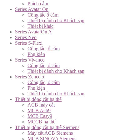
Phích cắm
Series Avatar On
Công tắc ổ cắm
Thiết bị dành cho Khách sạn
Thiết bị khác
Series AvatarOn A
Series Neo
Series S-Flexi
Công tắc, ổ cắm
Phụ kiện
Series Vivance
Công tắc, ổ cắm
Thiết bị dành cho Khách sạn
Series Zencelo
Công tắc, ổ cắm
Phụ kiện
Thiết bị dành cho Khách sạn
Thiết bị đóng cắt hạ thế
ACB máy cắt
MCB Acti9
MCB Easy9
MCCB hạ thế
Thiết bị đóng cắt hạ thế Siemens
Máy cắt ACB Siemens
MCB SINOVA Siemens