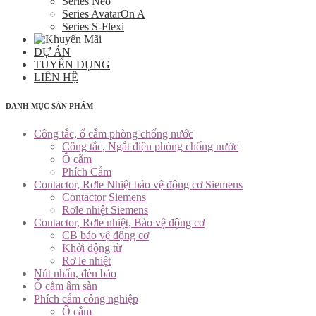
Series Neo
Series AvatarOn A
Series S-Flexi
DỰ ÁN
TUYỂN DỤNG
LIÊN HỆ
DANH MỤC SẢN PHẨM
Công tắc, ổ cắm phòng chống nước
Công tắc, Ngắt điện phòng chống nước
Ổ cắm
Phích Cắm
Contactor, Rơle Nhiệt bảo vệ động cơ Siemens
Contactor Siemens
Rơle nhiệt Siemens
Contactor, Rơle nhiệt, Bảo vệ động cơ
CB bảo vệ động cơ
Khởi động từ
Rơ le nhiệt
Nút nhấn, đèn báo
Ổ cắm âm sàn
Phích cắm công nghiệp
Ổ cắm