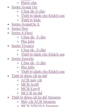
Phích cắm
Series Avatar On
Công tắc ổ cắm
Thiết bị dành cho Khách sạn
Thiết bị khác
Series AvatarOn A
Series Neo
Series S-Flexi
Công tắc, ổ cắm
Phụ kiện
Series Vivance
Công tắc, ổ cắm
Thiết bị dành cho Khách sạn
Series Zencelo
Công tắc, ổ cắm
Phụ kiện
Thiết bị dành cho Khách sạn
Thiết bị đóng cắt hạ thế
ACB máy cắt
MCB Acti9
MCB Easy9
MCCB hạ thế
Thiết bị đóng cắt hạ thế Siemens
Máy cắt ACB Siemens
MCB SINOVA Siemens