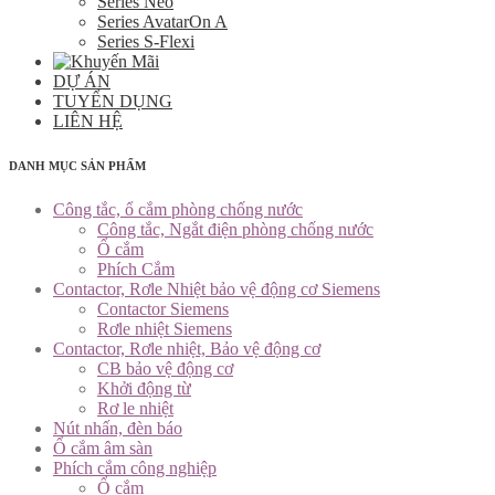
Series Neo
Series AvatarOn A
Series S-Flexi
DỰ ÁN
TUYỂN DỤNG
LIÊN HỆ
DANH MỤC SẢN PHẨM
Công tắc, ổ cắm phòng chống nước
Công tắc, Ngắt điện phòng chống nước
Ổ cắm
Phích Cắm
Contactor, Rơle Nhiệt bảo vệ động cơ Siemens
Contactor Siemens
Rơle nhiệt Siemens
Contactor, Rơle nhiệt, Bảo vệ động cơ
CB bảo vệ động cơ
Khởi động từ
Rơ le nhiệt
Nút nhấn, đèn báo
Ổ cắm âm sàn
Phích cắm công nghiệp
Ổ cắm