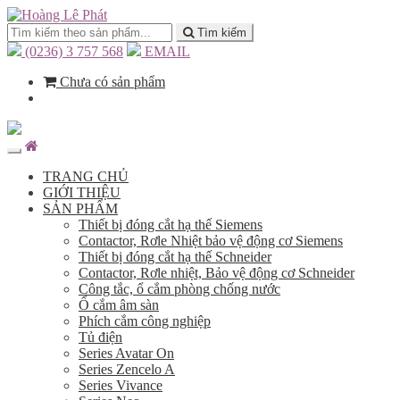
Tìm kiếm
(0236) 3 757 568
EMAIL
Chưa có sản phẩm
TRANG CHỦ
GIỚI THIỆU
SẢN PHẨM
Thiết bị đóng cắt hạ thế Siemens
Contactor, Rơle Nhiệt bảo vệ động cơ Siemens
Thiết bị đóng cắt hạ thế Schneider
Contactor, Rơle nhiệt, Bảo vệ động cơ Schneider
Công tắc, ổ cắm phòng chống nước
Ổ cắm âm sàn
Phích cắm công nghiệp
Tủ điện
Series Avatar On
Series Zencelo A
Series Vivance