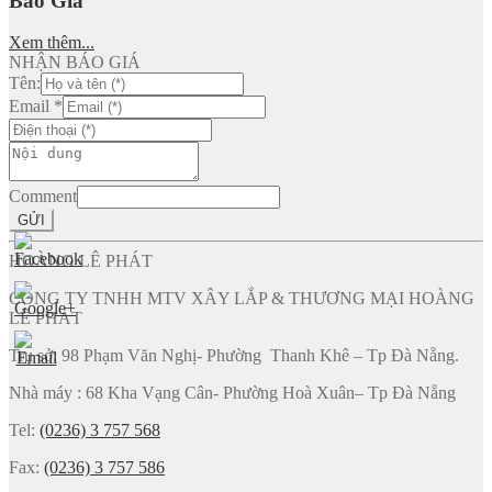
Báo Giá
Xem thêm...
NHẬN BÁO GIÁ
Tên:
Email
*
Comment
GỬI
HOÀNG LÊ PHÁT
CÔNG TY TNHH MTV XÂY LẮP & THƯƠNG MẠI HOÀNG
LÊ PHÁT
Trụ sở: 98 Phạm Văn Nghị- Phường Thanh Khê – Tp Đà Nẵng.
Nhà máy : 68 Kha Vạng Cân- Phường Hoà Xuân– Tp Đà Nẵng
Tel:
(0236) 3 757 568
Fax:
(0236) 3 757 586