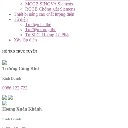
MCCB SINOVA Siemens
RCCB Chống giật Siemens
Thiết bị nâng cao chất lượng điện
Tủ điện
Tủ điện hạ thế
Tủ điện trung thế
Tủ SPC_Hoàng Lê Phát
Xây lắp điện
HỖ TRỢ TRỰC TUYẾN
Trương Công Khứ
Kinh Doanh
0986 122 722
Hoàng Xuân Khánh
Kinh Doanh