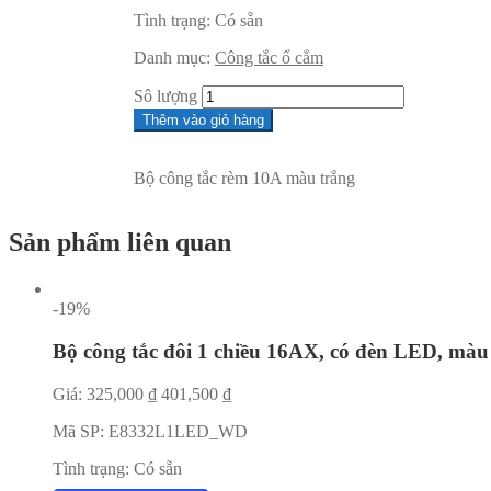
Tình trạng:
Có sẵn
Danh mục:
Công tắc ổ cắm
Sô lượng
Thêm vào giỏ hàng
Bộ công tắc rèm 10A màu trắng
Sản phẩm liên quan
-19%
Bộ công tắc đôi 1 chiều 16AX, có đèn LED, 
Giá:
325,000
₫
401,500
₫
Mã SP:
E8332L1LED_WD
Tình trạng:
Có sẵn