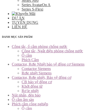
Series Neo
Series AvatarOn A
Series S-Flexi
DỰ ÁN
TUYỂN DỤNG
LIÊN HỆ
DANH MỤC SẢN PHẨM
Công tắc, ổ cắm phòng chống nước
Công tắc, Ngắt điện phòng chống nước
Ổ cắm
Phích Cắm
Contactor, Rơle Nhiệt bảo vệ động cơ Siemens
Contactor Siemens
Rơle nhiệt Siemens
Contactor, Rơle nhiệt, Bảo vệ động cơ
CB bảo vệ động cơ
Khởi động từ
Rơ le nhiệt
Nút nhấn, đèn báo
Ổ cắm âm sàn
Phích cắm công nghiệp
Ổ cắm