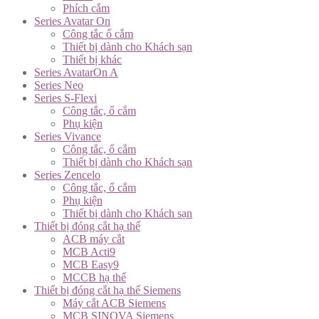
Phích cắm
Series Avatar On
Công tắc ổ cắm
Thiết bị dành cho Khách sạn
Thiết bị khác
Series AvatarOn A
Series Neo
Series S-Flexi
Công tắc, ổ cắm
Phụ kiện
Series Vivance
Công tắc, ổ cắm
Thiết bị dành cho Khách sạn
Series Zencelo
Công tắc, ổ cắm
Phụ kiện
Thiết bị dành cho Khách sạn
Thiết bị đóng cắt hạ thế
ACB máy cắt
MCB Acti9
MCB Easy9
MCCB hạ thế
Thiết bị đóng cắt hạ thế Siemens
Máy cắt ACB Siemens
MCB SINOVA Siemens