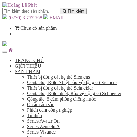
Tìm kiếm
(0236) 3 757 568
EMAIL
Chưa có sản phẩm
TRANG CHỦ
GIỚI THIỆU
SẢN PHẨM
Thiết bị đóng cắt hạ thế Siemens
Contactor, Rơle Nhiệt bảo vệ động cơ Siemens
Thiết bị đóng cắt hạ thế Schneider
Contactor, Rơle nhiệt, Bảo vệ động cơ Schneider
Công tắc, ổ cắm phòng chống nước
Ổ cắm âm sàn
Phích cắm công nghiệp
Tủ điện
Series Avatar On
Series Zencelo A
Series Vivance