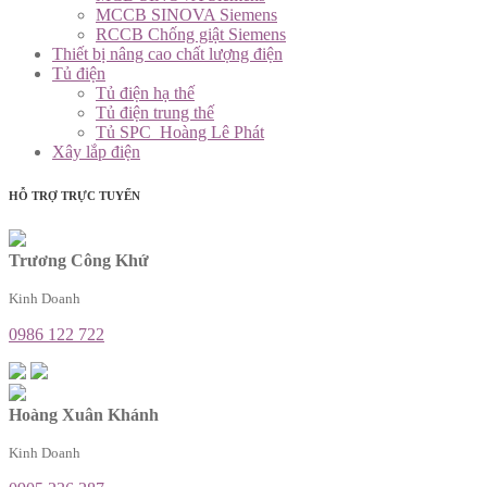
MCCB SINOVA Siemens
RCCB Chống giật Siemens
Thiết bị nâng cao chất lượng điện
Tủ điện
Tủ điện hạ thế
Tủ điện trung thế
Tủ SPC_Hoàng Lê Phát
Xây lắp điện
HỖ TRỢ TRỰC TUYẾN
Trương Công Khứ
Kinh Doanh
0986 122 722
Hoàng Xuân Khánh
Kinh Doanh