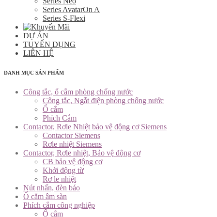
Series Neo
Series AvatarOn A
Series S-Flexi
DỰ ÁN
TUYỂN DỤNG
LIÊN HỆ
DANH MỤC SẢN PHẨM
Công tắc, ổ cắm phòng chống nước
Công tắc, Ngắt điện phòng chống nước
Ổ cắm
Phích Cắm
Contactor, Rơle Nhiệt bảo vệ động cơ Siemens
Contactor Siemens
Rơle nhiệt Siemens
Contactor, Rơle nhiệt, Bảo vệ động cơ
CB bảo vệ động cơ
Khởi động từ
Rơ le nhiệt
Nút nhấn, đèn báo
Ổ cắm âm sàn
Phích cắm công nghiệp
Ổ cắm