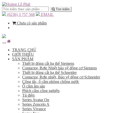
Tìm kiếm
(0236) 3 757 568
EMAIL
Chưa có sản phẩm
TRANG CHỦ
GIỚI THIỆU
SẢN PHẨM
Thiết bị đóng cắt hạ thế Siemens
Contactor, Rơle Nhiệt bảo vệ động cơ Siemens
Thiết bị đóng cắt hạ thế Schneider
Contactor, Rơle nhiệt, Bảo vệ động cơ Schneider
Công tắc, ổ cắm phòng chống nước
Ổ cắm âm sàn
Phích cắm công nghiệp
Tủ điện
Series Avatar On
Series Zencelo A
Series Vivance