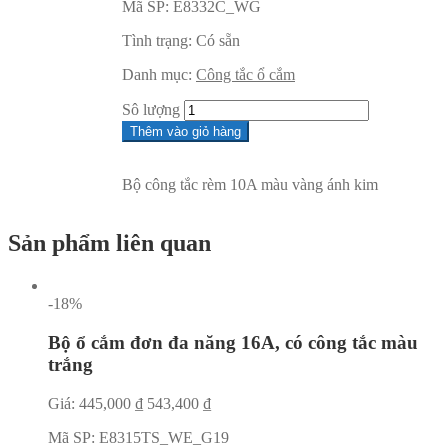
Mã SP:
E8332C_WG
Tình trạng:
Có sẵn
Danh mục:
Công tắc ổ cắm
Sô lượng
Thêm vào giỏ hàng
Bộ công tắc rèm 10A màu vàng ánh kim
Sản phẩm liên quan
-18%
Bộ ổ cắm đơn đa năng 16A, có công tắc màu
trắng
Giá:
445,000
₫
543,400
₫
Mã SP:
E8315TS_WE_G19