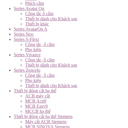
Phích cắm
Series Avatar On
Công tắc ổ cắm
Thiết bị dành cho Khách sạn
Thiết bị khác
Series AvatarOn A
Series Neo
Series S-Flexi
Công tắc, ổ cắm
Phụ kiện
Series Vivance
Công tắc, ổ cắm
Thiết bị dành cho Khách sạn
Series Zencelo
Công tắc, ổ cắm
Phụ kiện
Thiết bị dành cho Khách sạn
Thiết bị đóng cắt hạ thế
ACB máy cắt
MCB Acti9
MCB Easy9
MCCB hạ thế
Thiết bị đóng cắt hạ thế Siemens
Máy cắt ACB Siemens
MCB SINOVA Siemens