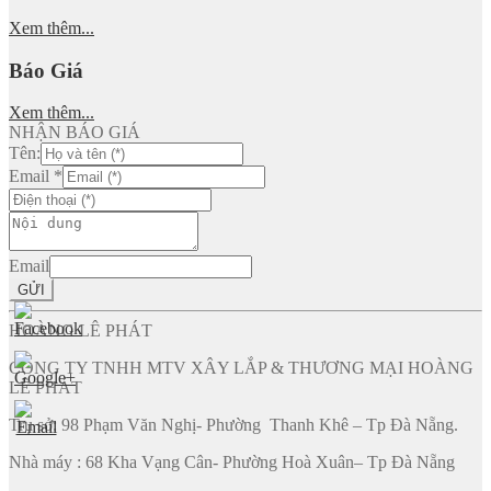
Xem thêm...
Báo Giá
Xem thêm...
NHẬN BÁO GIÁ
Tên:
Email
*
Email
GỬI
HOÀNG LÊ PHÁT
CÔNG TY TNHH MTV XÂY LẮP & THƯƠNG MẠI HOÀNG
LÊ PHÁT
Trụ sở: 98 Phạm Văn Nghị- Phường Thanh Khê – Tp Đà Nẵng.
Nhà máy : 68 Kha Vạng Cân- Phường Hoà Xuân– Tp Đà Nẵng