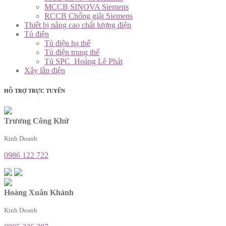
MCCB SINOVA Siemens
RCCB Chống giật Siemens
Thiết bị nâng cao chất lượng điện
Tủ điện
Tủ điện hạ thế
Tủ điện trung thế
Tủ SPC_Hoàng Lê Phát
Xây lắp điện
HỖ TRỢ TRỰC TUYẾN
Trương Công Khứ
Kinh Doanh
0986 122 722
Hoàng Xuân Khánh
Kinh Doanh