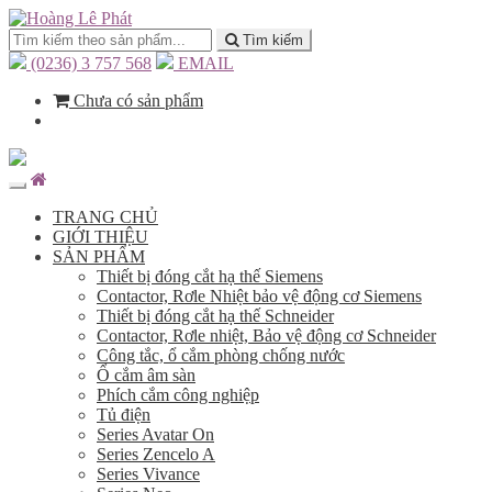
Tìm kiếm
(0236) 3 757 568
EMAIL
Chưa có sản phẩm
TRANG CHỦ
GIỚI THIỆU
SẢN PHẨM
Thiết bị đóng cắt hạ thế Siemens
Contactor, Rơle Nhiệt bảo vệ động cơ Siemens
Thiết bị đóng cắt hạ thế Schneider
Contactor, Rơle nhiệt, Bảo vệ động cơ Schneider
Công tắc, ổ cắm phòng chống nước
Ổ cắm âm sàn
Phích cắm công nghiệp
Tủ điện
Series Avatar On
Series Zencelo A
Series Vivance