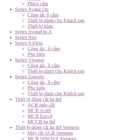
Phích cắm
Series Avatar On
Công tắc ổ cắm
Thiết bị dành cho Khách sạn
Thiết bị khác
Series AvatarOn A
Series Neo
Series S-Flexi
Công tắc, ổ cắm
Phụ kiện
Series Vivance
Công tắc, ổ cắm
Thiết bị dành cho Khách sạn
Series Zencelo
Công tắc, ổ cắm
Phụ kiện
Thiết bị dành cho Khách sạn
Thiết bị đóng cắt hạ thế
ACB máy cắt
MCB Acti9
MCB Easy9
MCCB hạ thế
Thiết bị đóng cắt hạ thế Siemens
Máy cắt ACB Siemens
MCB SINOVA Siemens