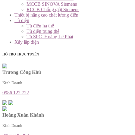
MCCB SINOVA Siemens
RCCB Chống giật Siemens
Thiết bị nâng cao chất lượng điện
Tủ điện
Tủ điện hạ thế
Tủ điện trung thế
Tủ SPC_Hoàng Lê Phát
Xây lắp điện
HỖ TRỢ TRỰC TUYẾN
Trương Công Khứ
Kinh Doanh
0986 122 722
Hoàng Xuân Khánh
Kinh Doanh