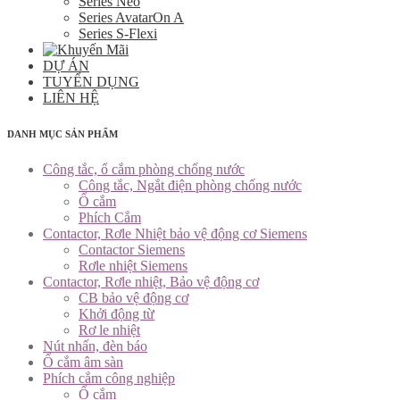
Series Neo
Series AvatarOn A
Series S-Flexi
DỰ ÁN
TUYỂN DỤNG
LIÊN HỆ
DANH MỤC SẢN PHẨM
Công tắc, ổ cắm phòng chống nước
Công tắc, Ngắt điện phòng chống nước
Ổ cắm
Phích Cắm
Contactor, Rơle Nhiệt bảo vệ động cơ Siemens
Contactor Siemens
Rơle nhiệt Siemens
Contactor, Rơle nhiệt, Bảo vệ động cơ
CB bảo vệ động cơ
Khởi động từ
Rơ le nhiệt
Nút nhấn, đèn báo
Ổ cắm âm sàn
Phích cắm công nghiệp
Ổ cắm