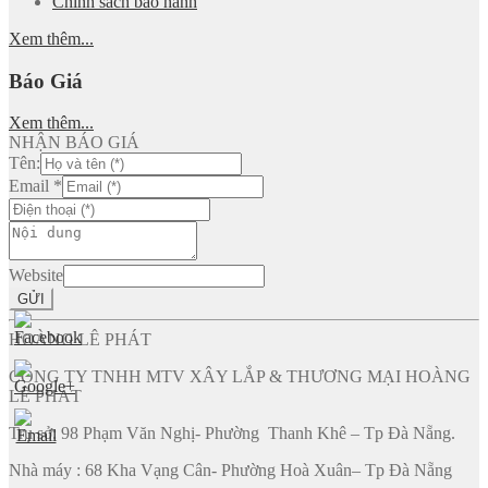
Chính sách bảo hành
Xem thêm...
Báo Giá
Xem thêm...
NHẬN BÁO GIÁ
Tên:
Email
*
Website
GỬI
HOÀNG LÊ PHÁT
CÔNG TY TNHH MTV XÂY LẮP & THƯƠNG MẠI HOÀNG
LÊ PHÁT
Trụ sở: 98 Phạm Văn Nghị- Phường Thanh Khê – Tp Đà Nẵng.
Nhà máy : 68 Kha Vạng Cân- Phường Hoà Xuân– Tp Đà Nẵng