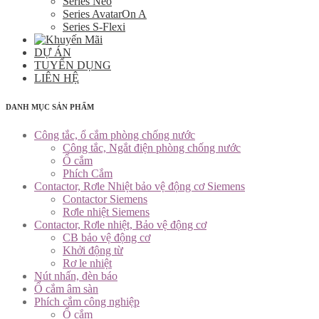
Series Neo
Series AvatarOn A
Series S-Flexi
DỰ ÁN
TUYỂN DỤNG
LIÊN HỆ
DANH MỤC SẢN PHẨM
Công tắc, ổ cắm phòng chống nước
Công tắc, Ngắt điện phòng chống nước
Ổ cắm
Phích Cắm
Contactor, Rơle Nhiệt bảo vệ động cơ Siemens
Contactor Siemens
Rơle nhiệt Siemens
Contactor, Rơle nhiệt, Bảo vệ động cơ
CB bảo vệ động cơ
Khởi động từ
Rơ le nhiệt
Nút nhấn, đèn báo
Ổ cắm âm sàn
Phích cắm công nghiệp
Ổ cắm