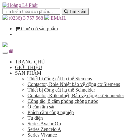
Tìm kiếm
(0236) 3 757 568
EMAIL
Chưa có sản phẩm
TRANG CHỦ
GIỚI THIỆU
SẢN PHẨM
Thiết bị đóng cắt hạ thế Siemens
Contactor, Rơle Nhiệt bảo vệ động cơ Siemens
Thiết bị đóng cắt hạ thế Schneider
Contactor, Rơle nhiệt, Bảo vệ động cơ Schneider
Công tắc, ổ cắm phòng chống nước
Ổ cắm âm sàn
Phích cắm công nghiệp
Tủ điện
Series Avatar On
Series Zencelo A
Series Vivance