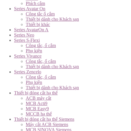
Phích cắm
Series Avatar On
Công tắc ổ cắm
Thiết bị dành cho Khách sạn
Thiết bị khác
Series AvatarOn A
Series Neo
Series S-Flexi
Công tắc, ổ cắm
Phụ kiện
Series Vivance
Công tắc, ổ cắm
Thiết bị dành cho Khách sạn
Series Zencelo
Công tắc, ổ cắm
Phụ kiện
Thiết bị dành cho Khách sạn
Thiết bị đóng cắt hạ thế
ACB máy cắt
MCB Acti9
MCB Easy9
MCCB hạ thế
Thiết bị đóng cắt hạ thế Siemens
Máy cắt ACB Siemens
MCB SINOVA Siemens