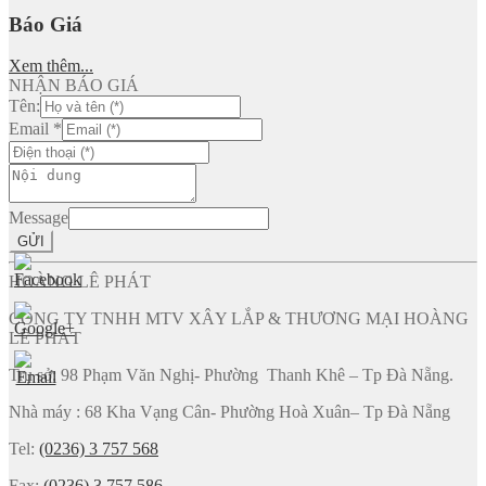
Báo Giá
Xem thêm...
NHẬN BÁO GIÁ
Tên:
Email
*
Message
GỬI
HOÀNG LÊ PHÁT
CÔNG TY TNHH MTV XÂY LẮP & THƯƠNG MẠI HOÀNG
LÊ PHÁT
Trụ sở: 98 Phạm Văn Nghị- Phường Thanh Khê – Tp Đà Nẵng.
Nhà máy : 68 Kha Vạng Cân- Phường Hoà Xuân– Tp Đà Nẵng
Tel:
(0236) 3 757 568
Fax:
(0236) 3 757 586