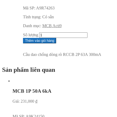
Mã SP:
A9R74263
Tình trạng:
Có sẵn
Danh mục:
MCB Acti9
Sô lượng
Thêm vào giỏ hàng
Cầu dao chống dòng rò RCCB 2P 63A 300mA
Sản phẩm liên quan
MCB 1P 50A 6kA
Giá:
231,000
₫
Mã SP:
A9K24150