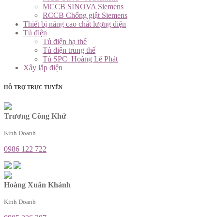
MCCB SINOVA Siemens
RCCB Chống giật Siemens
Thiết bị nâng cao chất lượng điện
Tủ điện
Tủ điện hạ thế
Tủ điện trung thế
Tủ SPC_Hoàng Lê Phát
Xây lắp điện
HỖ TRỢ TRỰC TUYẾN
Trương Công Khứ
Kinh Doanh
0986 122 722
Hoàng Xuân Khánh
Kinh Doanh