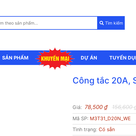
Tìm kiếm
SẢN PHẨM
DỰ ÁN
TUYỂN DU
Công tắc 20A, S
78,500
₫
156,600
Giá:
Mã SP:
M3T31_D20N_WE
Tình trạng:
Có sẵn