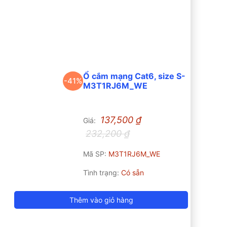
Ổ cắm mạng Cat6, size S-
-41%
M3T1RJ6M_WE
137,500
₫
Giá:
232,200
₫
Mã SP:
M3T1RJ6M_WE
Tình trạng:
Có sẵn
Thêm vào giỏ hàng