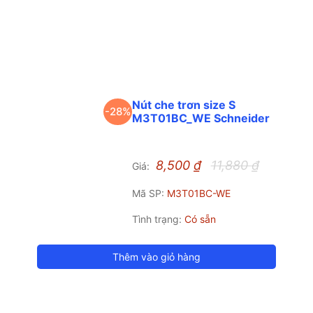
Nút che trơn size S
-28%
M3T01BC_WE Schneider
8,500
₫
11,880
₫
Giá:
Mã SP:
M3T01BC-WE
Tình trạng:
Có sẵn
Thêm vào giỏ hàng