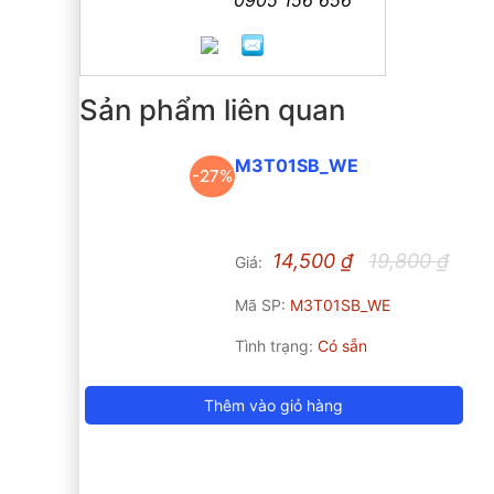
Sản phẩm liên quan
M3T01SB_WE
-27%
14,500
₫
19,800
₫
Giá:
Mã SP:
M3T01SB_WE
Tình trạng:
Có sẵn
Thêm vào giỏ hàng