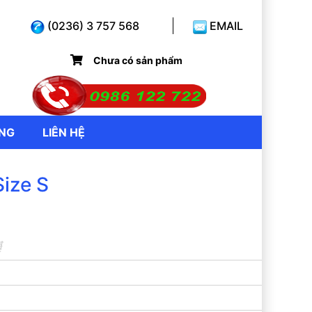
(0236) 3 757 568
EMAIL
Chưa có sản phẩm
̣NG
LIÊN HỆ
ize S
₫