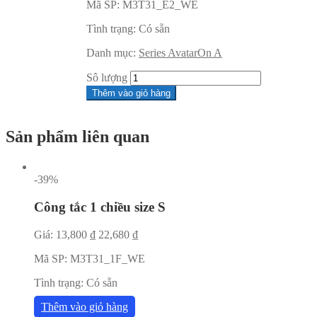
Mã SP:
M3T31_E2_WE
Tình trạng:
Có sẵn
Danh mục:
Series AvatarOn A
Sô lượng
Thêm vào giỏ hàng
Sản phẩm liên quan
-39%
Công tắc 1 chiều size S
Giá:
13,800
₫
22,680
₫
Mã SP:
M3T31_1F_WE
Tình trạng:
Có sẵn
Thêm vào giỏ hàng