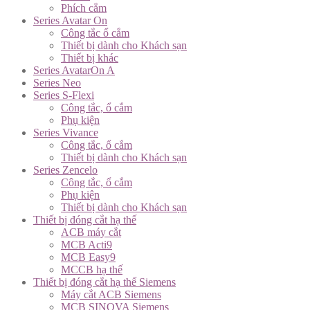
Phích cắm
Series Avatar On
Công tắc ổ cắm
Thiết bị dành cho Khách sạn
Thiết bị khác
Series AvatarOn A
Series Neo
Series S-Flexi
Công tắc, ổ cắm
Phụ kiện
Series Vivance
Công tắc, ổ cắm
Thiết bị dành cho Khách sạn
Series Zencelo
Công tắc, ổ cắm
Phụ kiện
Thiết bị dành cho Khách sạn
Thiết bị đóng cắt hạ thế
ACB máy cắt
MCB Acti9
MCB Easy9
MCCB hạ thế
Thiết bị đóng cắt hạ thế Siemens
Máy cắt ACB Siemens
MCB SINOVA Siemens