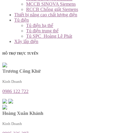
MCCB SINOVA Siemens
RCCB Chống giật Siemens
Thiết bị nâng cao chất lượng điện
Tủ điện
Tủ điện hạ thế
Tủ điện trung thế
Tủ SPC_Hoàng Lê Phát
Xây lắp điện
HỖ TRỢ TRỰC TUYẾN
Trương Công Khứ
Kinh Doanh
0986 122 722
Hoàng Xuân Khánh
Kinh Doanh