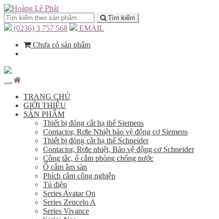
Tìm kiếm
(0236) 3 757 568
EMAIL
Chưa có sản phẩm
TRANG CHỦ
GIỚI THIỆU
SẢN PHẨM
Thiết bị đóng cắt hạ thế Siemens
Contactor, Rơle Nhiệt bảo vệ động cơ Siemens
Thiết bị đóng cắt hạ thế Schneider
Contactor, Rơle nhiệt, Bảo vệ động cơ Schneider
Công tắc, ổ cắm phòng chống nước
Ổ cắm âm sàn
Phích cắm công nghiệp
Tủ điện
Series Avatar On
Series Zencelo A
Series Vivance