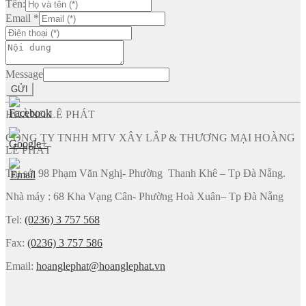
Tên:
Email
*
Message
GỬI
HOÀNG LÊ PHÁT
CÔNG TY TNHH MTV XÂY LẮP & THƯƠNG MẠI HOÀNG
LÊ PHÁT
Trụ sở: 98 Phạm Văn Nghị- Phường Thanh Khê – Tp Đà Nẵng.
Nhà máy : 68 Kha Vạng Cân- Phường Hoà Xuân– Tp Đà Nẵng
Tel:
(0236) 3 757 568
Fax:
(0236) 3 757 586
Email:
hoanglephat@hoanglephat.vn