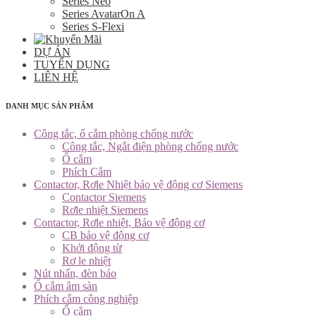
Series Neo
Series AvatarOn A
Series S-Flexi
DỰ ÁN
TUYỂN DỤNG
LIÊN HỆ
DANH MỤC SẢN PHẨM
Công tắc, ổ cắm phòng chống nước
Công tắc, Ngắt điện phòng chống nước
Ổ cắm
Phích Cắm
Contactor, Rơle Nhiệt bảo vệ động cơ Siemens
Contactor Siemens
Rơle nhiệt Siemens
Contactor, Rơle nhiệt, Bảo vệ động cơ
CB bảo vệ động cơ
Khởi động từ
Rơ le nhiệt
Nút nhấn, đèn báo
Ổ cắm âm sàn
Phích cắm công nghiệp
Ổ cắm