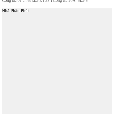
Công tắc 01 chiều size E ( 3S )
Công tắc 20A, Size S
Nhà Phân Phối