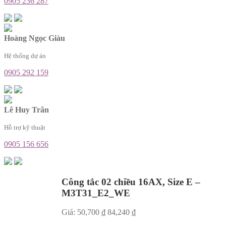
0905 236 287
Hoàng Ngọc Giàu
Hệ thống dự án
0905 292 159
Lê Huy Trân
Hỗ trợ kỹ thuật
0905 156 656
Công tắc 02 chiều 16AX, Size E –
M3T31_E2_WE
Giá:
50,700
₫
84,240
₫