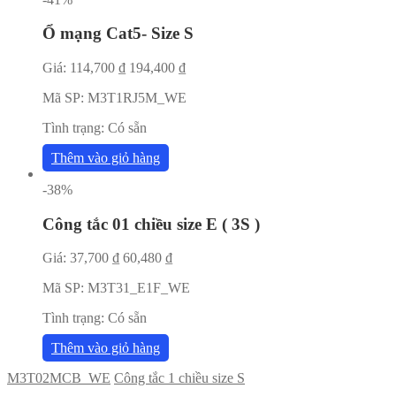
Ổ mạng Cat5- Size S
Giá:
114,700
₫
194,400
₫
Mã SP:
M3T1RJ5M_WE
Tình trạng:
Có sẵn
Thêm vào giỏ hàng
-38%
Công tắc 01 chiều size E ( 3S )
Giá:
37,700
₫
60,480
₫
Mã SP:
M3T31_E1F_WE
Tình trạng:
Có sẵn
Thêm vào giỏ hàng
M3T02MCB_WE
Công tắc 1 chiều size S