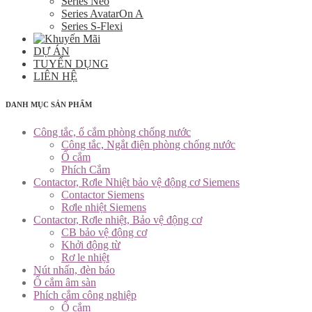
Series Neo
Series AvatarOn A
Series S-Flexi
DỰ ÁN
TUYỂN DỤNG
LIÊN HỆ
DANH MỤC SẢN PHẨM
Công tắc, ổ cắm phòng chống nước
Công tắc, Ngắt điện phòng chống nước
Ổ cắm
Phích Cắm
Contactor, Rơle Nhiệt bảo vệ động cơ Siemens
Contactor Siemens
Rơle nhiệt Siemens
Contactor, Rơle nhiệt, Bảo vệ động cơ
CB bảo vệ động cơ
Khởi động từ
Rơ le nhiệt
Nút nhấn, đèn báo
Ổ cắm âm sàn
Phích cắm công nghiệp
Ổ cắm