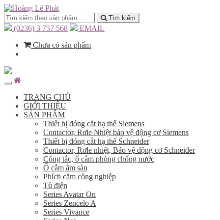
Tìm kiếm
(0236) 3 757 568
EMAIL
Chưa có sản phẩm
TRANG CHỦ
GIỚI THIỆU
SẢN PHẨM
Thiết bị đóng cắt hạ thế Siemens
Contactor, Rơle Nhiệt bảo vệ động cơ Siemens
Thiết bị đóng cắt hạ thế Schneider
Contactor, Rơle nhiệt, Bảo vệ động cơ Schneider
Công tắc, ổ cắm phòng chống nước
Ổ cắm âm sàn
Phích cắm công nghiệp
Tủ điện
Series Avatar On
Series Zencelo A
Series Vivance