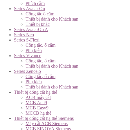
Phích cắm
Series Avatar On
Công tắc ổ cắm
Thiết bị dành cho Khách sạn
Thiết bị khác
Series AvatarOn A
Series Neo
Series S-Flexi
Công tắc, ổ cắm
Phụ kiện
Series Vivance
Công tắc, ổ cắm
Thiết bị dành cho Khách sạn
Series Zencelo
Công tắc, ổ cắm
Phụ kiện
Thiết bị dành cho Khách sạn
Thiết bị đóng cắt hạ thế
ACB máy cắt
MCB Acti9
MCB Easy9
MCCB hạ thế
Thiết bị đóng cắt hạ thế Siemens
Máy cắt ACB Siemens
MCB SINOVA Siemens