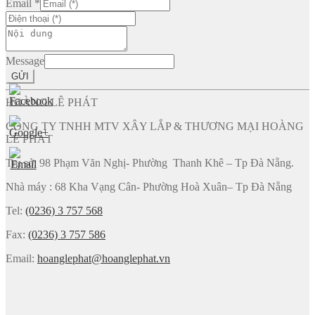
Email
*
Message
GỬI
HOÀNG LÊ PHÁT
CÔNG TY TNHH MTV XÂY LẮP & THƯƠNG MẠI HOÀNG
LÊ PHÁT
Trụ sở: 98 Phạm Văn Nghị- Phường Thanh Khê – Tp Đà Nẵng.
Nhà máy : 68 Kha Vạng Cân- Phường Hoà Xuân– Tp Đà Nẵng
Tel:
(0236) 3 757 568
Fax:
(0236) 3 757 586
Email:
hoanglephat@hoanglephat.vn