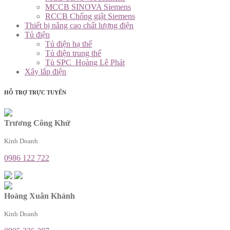
MCCB SINOVA Siemens
RCCB Chống giật Siemens
Thiết bị nâng cao chất lượng điện
Tủ điện
Tủ điện hạ thế
Tủ điện trung thế
Tủ SPC_Hoàng Lê Phát
Xây lắp điện
HỖ TRỢ TRỰC TUYẾN
Trương Công Khứ
Kinh Doanh
0986 122 722
Hoàng Xuân Khánh
Kinh Doanh