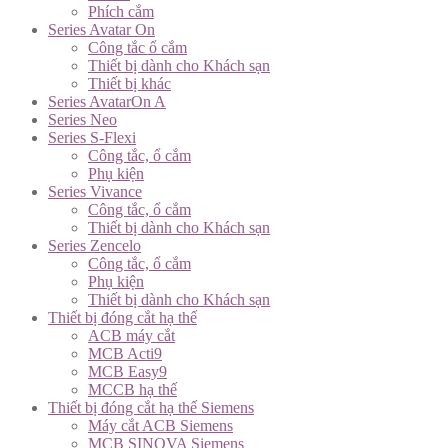
Phích cắm
Series Avatar On
Công tắc ổ cắm
Thiết bị dành cho Khách sạn
Thiết bị khác
Series AvatarOn A
Series Neo
Series S-Flexi
Công tắc, ổ cắm
Phụ kiện
Series Vivance
Công tắc, ổ cắm
Thiết bị dành cho Khách sạn
Series Zencelo
Công tắc, ổ cắm
Phụ kiện
Thiết bị dành cho Khách sạn
Thiết bị đóng cắt hạ thế
ACB máy cắt
MCB Acti9
MCB Easy9
MCCB hạ thế
Thiết bị đóng cắt hạ thế Siemens
Máy cắt ACB Siemens
MCB SINOVA Siemens