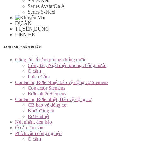
Series Neo
Series AvatarOn A
Series S-Flexi
DỰ ÁN
TUYỂN DỤNG
LIÊN HỆ
DANH MỤC SẢN PHẨM
Công tắc, ổ cắm phòng chống nước
Công tắc, Ngắt điện phòng chống nước
Ổ cắm
Phích Cắm
Contactor, Rơle Nhiệt bảo vệ động cơ Siemens
Contactor Siemens
Rơle nhiệt Siemens
Contactor, Rơle nhiệt, Bảo vệ động cơ
CB bảo vệ động cơ
Khởi động từ
Rơ le nhiệt
Nút nhấn, đèn báo
Ổ cắm âm sàn
Phích cắm công nghiệp
Ổ cắm