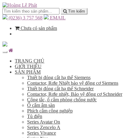
Tìm kiếm
(0236) 3 757 568
EMAIL
Chưa có sản phẩm
TRANG CHỦ
GIỚI THIỆU
SẢN PHẨM
Thiết bị đóng cắt hạ thế Siemens
Contactor, Rơle Nhiệt bảo vệ động cơ Siemens
Thiết bị đóng cắt hạ thế Schneider
Contactor, Rơle nhiệt, Bảo vệ động cơ Schneider
Công tắc, ổ cắm phòng chống nước
Ổ cắm âm sàn
Phích cắm công nghiệp
Tủ điện
Series Avatar On
Series Zencelo A
Series Vivance