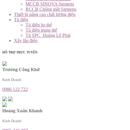
MCCB SINOVA Siemens
RCCB Chống giật Siemens
Thiết bị nâng cao chất lượng điện
Tủ điện
Tủ điện hạ thế
Tủ điện trung thế
Tủ SPC_Hoàng Lê Phát
Xây lắp điện
HỖ TRỢ TRỰC TUYẾN
Trương Công Khứ
Kinh Doanh
0986 122 722
Hoàng Xuân Khánh
Kinh Doanh