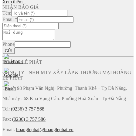
Xem thêm...
NHẬN BÁO GIÁ
Tên:
Email
*
Phone
GỬI
HOÀNG LÊ PHÁT
CÔNG TY TNHH MTV XÂY LẮP & THƯƠNG MẠI HOÀNG
LÊ PHÁT
Trụ sở: 98 Phạm Văn Nghị- Phường Thanh Khê – Tp Đà Nẵng.
Nhà máy : 68 Kha Vạng Cân- Phường Hoà Xuân– Tp Đà Nẵng
Tel:
(0236) 3 757 568
Fax:
(0236) 3 757 586
Email:
hoanglephat@hoanglephat.vn