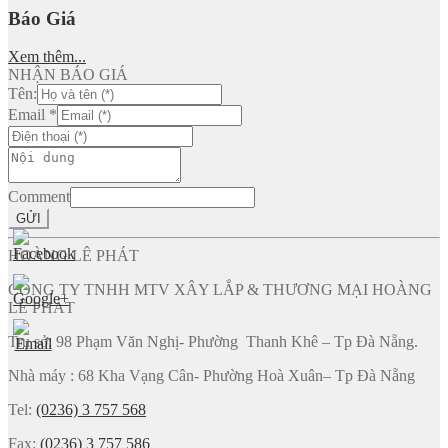
Báo Giá
Xem thêm...
NHẬN BÁO GIÁ
Tên:
Email
*
Comment
GỬI
HOÀNG LÊ PHÁT
CÔNG TY TNHH MTV XÂY LẮP & THƯƠNG MẠI HOÀNG
LÊ PHÁT
Trụ sở: 98 Phạm Văn Nghị- Phường Thanh Khê – Tp Đà Nẵng.
Nhà máy : 68 Kha Vạng Cân- Phường Hoà Xuân– Tp Đà Nẵng
Tel:
(0236) 3 757 568
Fax:
(0236) 3 757 586