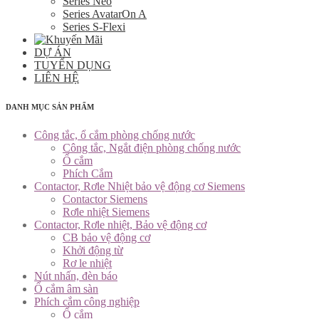
Series Neo
Series AvatarOn A
Series S-Flexi
DỰ ÁN
TUYỂN DỤNG
LIÊN HỆ
DANH MỤC SẢN PHẨM
Công tắc, ổ cắm phòng chống nước
Công tắc, Ngắt điện phòng chống nước
Ổ cắm
Phích Cắm
Contactor, Rơle Nhiệt bảo vệ động cơ Siemens
Contactor Siemens
Rơle nhiệt Siemens
Contactor, Rơle nhiệt, Bảo vệ động cơ
CB bảo vệ động cơ
Khởi động từ
Rơ le nhiệt
Nút nhấn, đèn báo
Ổ cắm âm sàn
Phích cắm công nghiệp
Ổ cắm