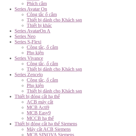
Phích cắm
Series Avatar On
Công tắc ổ cắm
Thiết bị dành cho Khách sạn
Thiết bị khác
Series AvatarOn A
Series Neo
Series S-Flexi
Công tắc, ổ cắm
Phụ kiện
Series Vivance
Công tắc, ổ cắm
Thiết bị dành cho Khách sạn
Series Zencelo
Công tắc, ổ cắm
Phụ kiện
Thiết bị dành cho Khách sạn
Thiết bị đóng cắt hạ thế
ACB máy cắt
MCB Acti9
MCB Easy9
MCCB hạ thế
Thiết bị đóng cắt hạ thế Siemens
Máy cắt ACB Siemens
MCB SINOVA Siemens