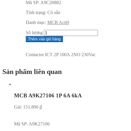
Mã SP:
A9C20882
Tình trạng:
Có sẵn
Danh mục:
MCB Acti9
Sô lượng
Thêm vào giỏ hàng
Contactor ICT 2P 100A 2NO 230Vac
Sản phẩm liên quan
MCB A9K27106 1P 6A 6kA
Giá:
151,800
₫
Mã SP:
A9K27106