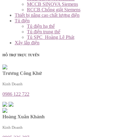
MCCB SINOVA Siemens
RCCB Chống giật Siemens
Thiết bị nâng cao chất lượng điện
Tủ điện
Tủ điện hạ thế
Tủ điện trung thế
Tủ SPC_Hoàng Lê Phát
Xây lắp điện
HỖ TRỢ TRỰC TUYẾN
Trương Công Khứ
Kinh Doanh
0986 122 722
Hoàng Xuân Khánh
Kinh Doanh