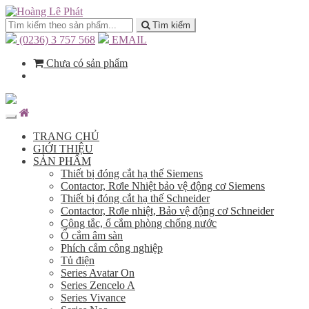
Tìm kiếm
(0236) 3 757 568
EMAIL
Chưa có sản phẩm
TRANG CHỦ
GIỚI THIỆU
SẢN PHẨM
Thiết bị đóng cắt hạ thế Siemens
Contactor, Rơle Nhiệt bảo vệ động cơ Siemens
Thiết bị đóng cắt hạ thế Schneider
Contactor, Rơle nhiệt, Bảo vệ động cơ Schneider
Công tắc, ổ cắm phòng chống nước
Ổ cắm âm sàn
Phích cắm công nghiệp
Tủ điện
Series Avatar On
Series Zencelo A
Series Vivance