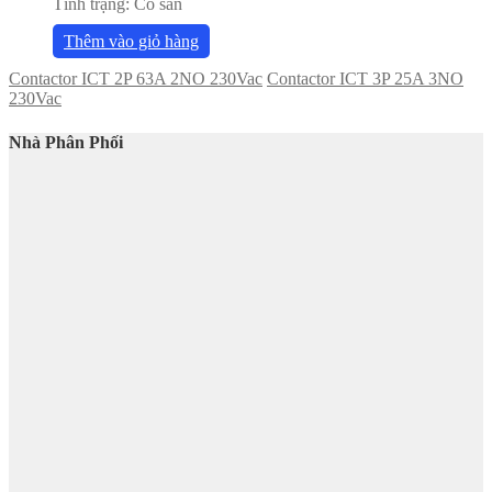
Tình trạng:
Có sẵn
Thêm vào giỏ hàng
Contactor ICT 2P 63A 2NO 230Vac
Contactor ICT 3P 25A 3NO
230Vac
Nhà Phân Phối