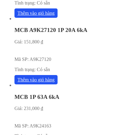
Tình trạng:
Có sẵn
Thêm vào giỏ hàng
MCB A9K27120 1P 20A 6kA
Giá:
151,800
₫
Mã SP:
A9K27120
Tình trạng:
Có sẵn
Thêm vào giỏ hàng
MCB 1P 63A 6kA
Giá:
231,000
₫
Mã SP:
A9K24163