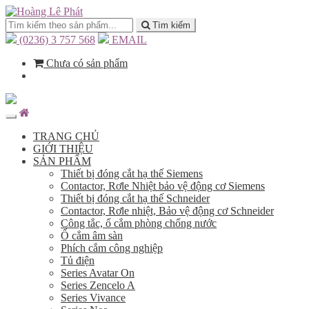
Tìm kiếm
(0236) 3 757 568
EMAIL
Chưa có sản phẩm
TRANG CHỦ
GIỚI THIỆU
SẢN PHẨM
Thiết bị đóng cắt hạ thế Siemens
Contactor, Rơle Nhiệt bảo vệ động cơ Siemens
Thiết bị đóng cắt hạ thế Schneider
Contactor, Rơle nhiệt, Bảo vệ động cơ Schneider
Công tắc, ổ cắm phòng chống nước
Ổ cắm âm sàn
Phích cắm công nghiệp
Tủ điện
Series Avatar On
Series Zencelo A
Series Vivance