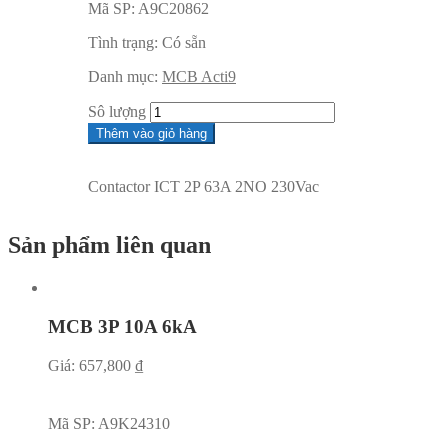
Mã SP:
A9C20862
Tình trạng:
Có sẵn
Danh mục:
MCB Acti9
Sô lượng
Thêm vào giỏ hàng
Contactor ICT 2P 63A 2NO 230Vac
Sản phẩm liên quan
MCB 3P 10A 6kA
Giá:
657,800
₫
Mã SP:
A9K24310