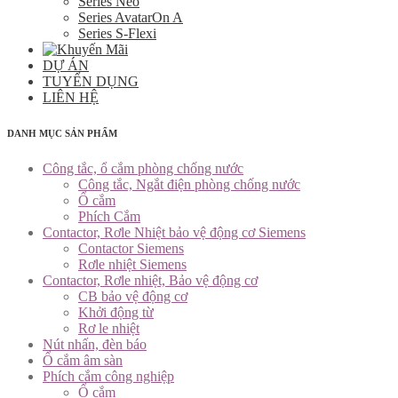
Series Neo
Series AvatarOn A
Series S-Flexi
DỰ ÁN
TUYỂN DỤNG
LIÊN HỆ
DANH MỤC SẢN PHẨM
Công tắc, ổ cắm phòng chống nước
Công tắc, Ngắt điện phòng chống nước
Ổ cắm
Phích Cắm
Contactor, Rơle Nhiệt bảo vệ động cơ Siemens
Contactor Siemens
Rơle nhiệt Siemens
Contactor, Rơle nhiệt, Bảo vệ động cơ
CB bảo vệ động cơ
Khởi động từ
Rơ le nhiệt
Nút nhấn, đèn báo
Ổ cắm âm sàn
Phích cắm công nghiệp
Ổ cắm