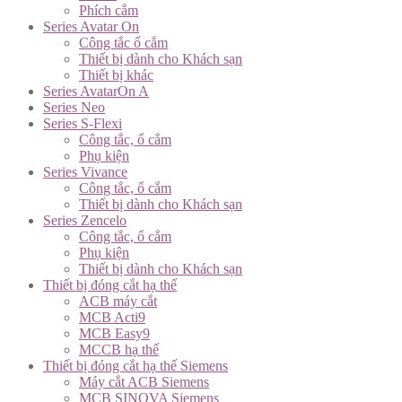
Phích cắm
Series Avatar On
Công tắc ổ cắm
Thiết bị dành cho Khách sạn
Thiết bị khác
Series AvatarOn A
Series Neo
Series S-Flexi
Công tắc, ổ cắm
Phụ kiện
Series Vivance
Công tắc, ổ cắm
Thiết bị dành cho Khách sạn
Series Zencelo
Công tắc, ổ cắm
Phụ kiện
Thiết bị dành cho Khách sạn
Thiết bị đóng cắt hạ thế
ACB máy cắt
MCB Acti9
MCB Easy9
MCCB hạ thế
Thiết bị đóng cắt hạ thế Siemens
Máy cắt ACB Siemens
MCB SINOVA Siemens