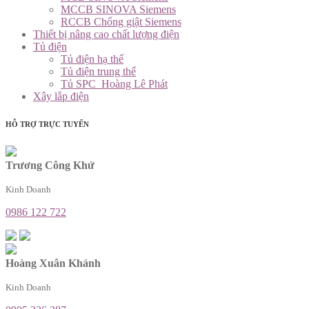
MCCB SINOVA Siemens
RCCB Chống giật Siemens
Thiết bị nâng cao chất lượng điện
Tủ điện
Tủ điện hạ thế
Tủ điện trung thế
Tủ SPC_Hoàng Lê Phát
Xây lắp điện
HỖ TRỢ TRỰC TUYẾN
Trương Công Khứ
Kinh Doanh
0986 122 722
Hoàng Xuân Khánh
Kinh Doanh