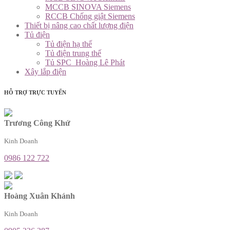
MCCB SINOVA Siemens
RCCB Chống giật Siemens
Thiết bị nâng cao chất lượng điện
Tủ điện
Tủ điện hạ thế
Tủ điện trung thế
Tủ SPC_Hoàng Lê Phát
Xây lắp điện
HỖ TRỢ TRỰC TUYẾN
Trương Công Khứ
Kinh Doanh
0986 122 722
Hoàng Xuân Khánh
Kinh Doanh