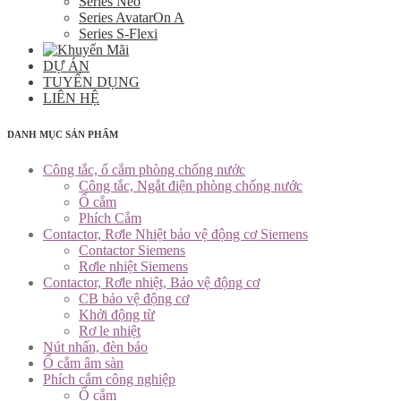
Series Neo
Series AvatarOn A
Series S-Flexi
DỰ ÁN
TUYỂN DỤNG
LIÊN HỆ
DANH MỤC SẢN PHẨM
Công tắc, ổ cắm phòng chống nước
Công tắc, Ngắt điện phòng chống nước
Ổ cắm
Phích Cắm
Contactor, Rơle Nhiệt bảo vệ động cơ Siemens
Contactor Siemens
Rơle nhiệt Siemens
Contactor, Rơle nhiệt, Bảo vệ động cơ
CB bảo vệ động cơ
Khởi động từ
Rơ le nhiệt
Nút nhấn, đèn báo
Ổ cắm âm sàn
Phích cắm công nghiệp
Ổ cắm