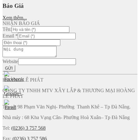
Báo Giá
Xem thêm...
NHẬN BÁO GIÁ
Tên:
Email
*
Website
GỬI
HOÀNG LÊ PHÁT
CÔNG TY TNHH MTV XÂY LẮP & THƯƠNG MẠI HOÀNG
LÊ PHÁT
Trụ sở: 98 Phạm Văn Nghị- Phường Thanh Khê – Tp Đà Nẵng.
Nhà máy : 68 Kha Vạng Cân- Phường Hoà Xuân– Tp Đà Nẵng
Tel:
(0236) 3 757 568
Fax:
(0236) 3 757 586