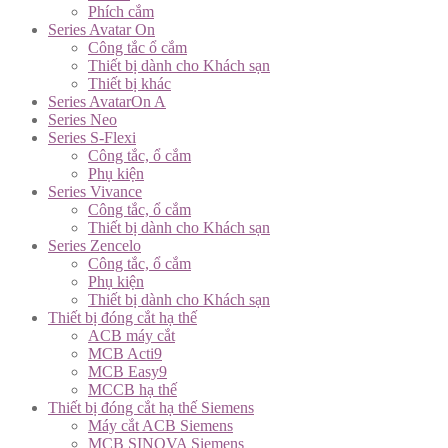
Phích cắm
Series Avatar On
Công tắc ổ cắm
Thiết bị dành cho Khách sạn
Thiết bị khác
Series AvatarOn A
Series Neo
Series S-Flexi
Công tắc, ổ cắm
Phụ kiện
Series Vivance
Công tắc, ổ cắm
Thiết bị dành cho Khách sạn
Series Zencelo
Công tắc, ổ cắm
Phụ kiện
Thiết bị dành cho Khách sạn
Thiết bị đóng cắt hạ thế
ACB máy cắt
MCB Acti9
MCB Easy9
MCCB hạ thế
Thiết bị đóng cắt hạ thế Siemens
Máy cắt ACB Siemens
MCB SINOVA Siemens