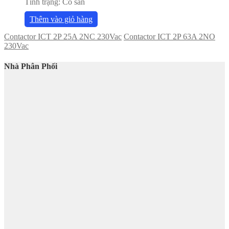
Tình trạng:
Có sẵn
Thêm vào giỏ hàng
Contactor ICT 2P 25A 2NC 230Vac
Contactor ICT 2P 63A 2NO
230Vac
Nhà Phân Phối