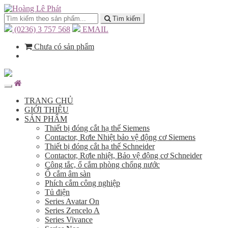
Tìm kiếm
(0236) 3 757 568
EMAIL
Chưa có sản phẩm
TRANG CHỦ
GIỚI THIỆU
SẢN PHẨM
Thiết bị đóng cắt hạ thế Siemens
Contactor, Rơle Nhiệt bảo vệ động cơ Siemens
Thiết bị đóng cắt hạ thế Schneider
Contactor, Rơle nhiệt, Bảo vệ động cơ Schneider
Công tắc, ổ cắm phòng chống nước
Ổ cắm âm sàn
Phích cắm công nghiệp
Tủ điện
Series Avatar On
Series Zencelo A
Series Vivance