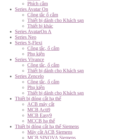
Phích cắm
Series Avatar On
Công tắc ổ cắm
Thiết bị dành cho Khách sạn
Thiết bị khác
Series AvatarOn A
Series Neo
Series S-Flexi
Công tắc, ổ cắm
Phụ kiện
Series Vivance
Công tắc, ổ cắm
Thiết bị dành cho Khách sạn
Series Zencelo
Công tắc, ổ cắm
Phụ kiện
Thiết bị dành cho Khách sạn
Thiết bị đóng cắt hạ thế
ACB máy cắt
MCB Acti9
MCB Easy9
MCCB hạ thế
Thiết bị đóng cắt hạ thế Siemens
Máy cắt ACB Siemens
MCB SINOVA Siemens