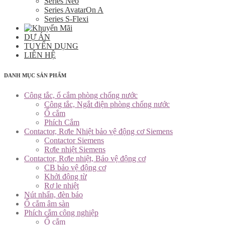
Series Neo
Series AvatarOn A
Series S-Flexi
DỰ ÁN
TUYỂN DỤNG
LIÊN HỆ
DANH MỤC SẢN PHẨM
Công tắc, ổ cắm phòng chống nước
Công tắc, Ngắt điện phòng chống nước
Ổ cắm
Phích Cắm
Contactor, Rơle Nhiệt bảo vệ động cơ Siemens
Contactor Siemens
Rơle nhiệt Siemens
Contactor, Rơle nhiệt, Bảo vệ động cơ
CB bảo vệ động cơ
Khởi động từ
Rơ le nhiệt
Nút nhấn, đèn báo
Ổ cắm âm sàn
Phích cắm công nghiệp
Ổ cắm