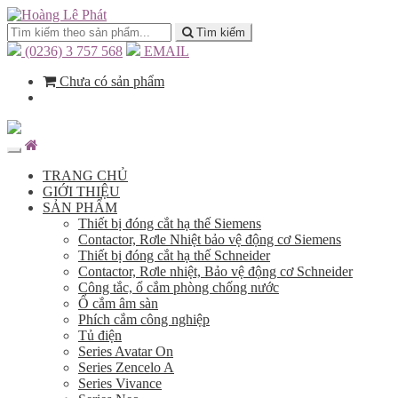
Tìm kiếm
(0236) 3 757 568
EMAIL
Chưa có sản phẩm
TRANG CHỦ
GIỚI THIỆU
SẢN PHẨM
Thiết bị đóng cắt hạ thế Siemens
Contactor, Rơle Nhiệt bảo vệ động cơ Siemens
Thiết bị đóng cắt hạ thế Schneider
Contactor, Rơle nhiệt, Bảo vệ động cơ Schneider
Công tắc, ổ cắm phòng chống nước
Ổ cắm âm sàn
Phích cắm công nghiệp
Tủ điện
Series Avatar On
Series Zencelo A
Series Vivance