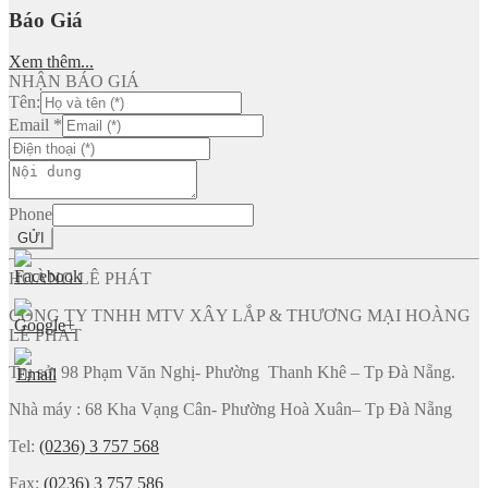
Báo Giá
Xem thêm...
NHẬN BÁO GIÁ
Tên:
Email
*
Phone
GỬI
HOÀNG LÊ PHÁT
CÔNG TY TNHH MTV XÂY LẮP & THƯƠNG MẠI HOÀNG
LÊ PHÁT
Trụ sở: 98 Phạm Văn Nghị- Phường Thanh Khê – Tp Đà Nẵng.
Nhà máy : 68 Kha Vạng Cân- Phường Hoà Xuân– Tp Đà Nẵng
Tel:
(0236) 3 757 568
Fax:
(0236) 3 757 586