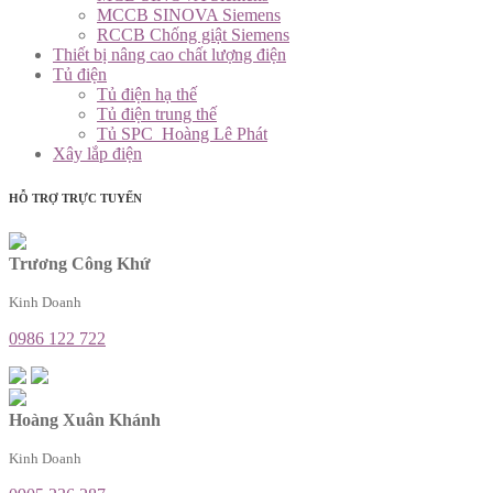
MCCB SINOVA Siemens
RCCB Chống giật Siemens
Thiết bị nâng cao chất lượng điện
Tủ điện
Tủ điện hạ thế
Tủ điện trung thế
Tủ SPC_Hoàng Lê Phát
Xây lắp điện
HỖ TRỢ TRỰC TUYẾN
Trương Công Khứ
Kinh Doanh
0986 122 722
Hoàng Xuân Khánh
Kinh Doanh