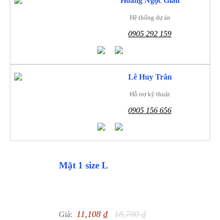
Hoàng Ngọc Giàu
Hệ thống dự án
0905 292 159
Lê Huy Trân
Hỗ trợ kỹ thuật
0905 156 656
Mặt 1 size L
11,108
₫
18,700
₫
Giá: