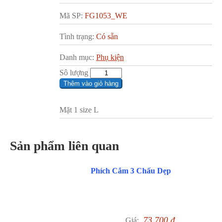
Mã SP:
FG1053_WE
Tình trạng:
Có sẵn
Danh mục:
Phụ kiện
Sô lượng
Thêm vào giỏ hàng
Mặt 1 size L
Sản phẩm liên quan
Phích Cắm 3 Chấu Dẹp
73,700
₫
Giá: