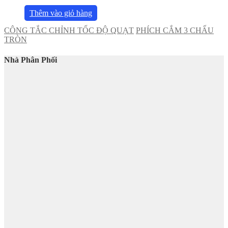
Thêm vào giỏ hàng
CÔNG TẮC CHỈNH TỐC ĐỘ QUẠT
PHÍCH CẮM 3 CHẤU
TRÒN
Nhà Phân Phối