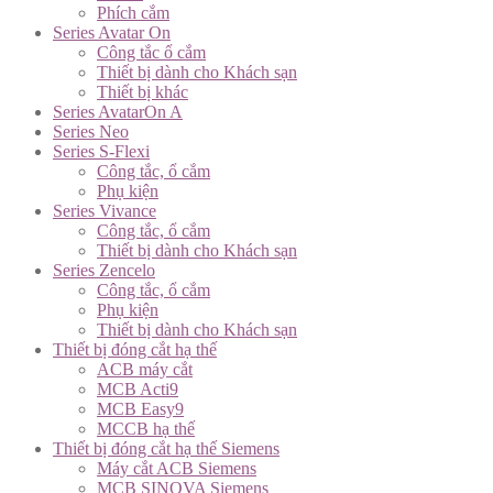
Phích cắm
Series Avatar On
Công tắc ổ cắm
Thiết bị dành cho Khách sạn
Thiết bị khác
Series AvatarOn A
Series Neo
Series S-Flexi
Công tắc, ổ cắm
Phụ kiện
Series Vivance
Công tắc, ổ cắm
Thiết bị dành cho Khách sạn
Series Zencelo
Công tắc, ổ cắm
Phụ kiện
Thiết bị dành cho Khách sạn
Thiết bị đóng cắt hạ thế
ACB máy cắt
MCB Acti9
MCB Easy9
MCCB hạ thế
Thiết bị đóng cắt hạ thế Siemens
Máy cắt ACB Siemens
MCB SINOVA Siemens