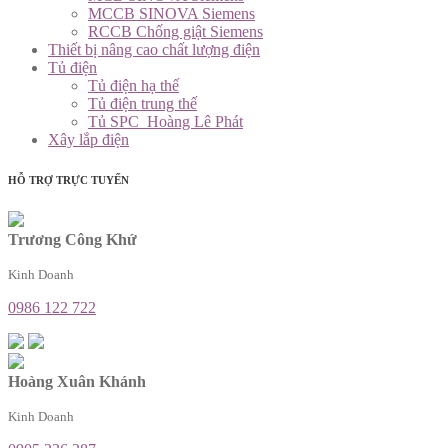
MCCB SINOVA Siemens
RCCB Chống giật Siemens
Thiết bị nâng cao chất lượng điện
Tủ điện
Tủ điện hạ thế
Tủ điện trung thế
Tủ SPC_Hoàng Lê Phát
Xây lắp điện
HỖ TRỢ TRỰC TUYẾN
Trương Công Khứ
Kinh Doanh
0986 122 722
Hoàng Xuân Khánh
Kinh Doanh