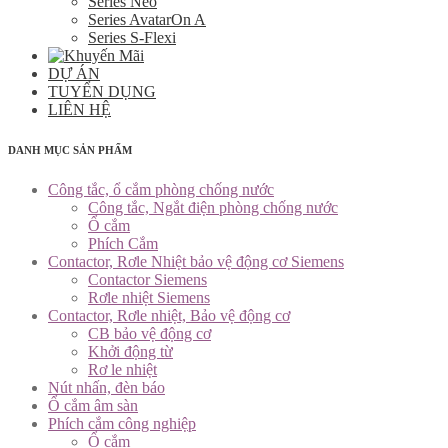
Series Neo
Series AvatarOn A
Series S-Flexi
DỰ ÁN
TUYỂN DỤNG
LIÊN HỆ
DANH MỤC SẢN PHẨM
Công tắc, ổ cắm phòng chống nước
Công tắc, Ngắt điện phòng chống nước
Ổ cắm
Phích Cắm
Contactor, Rơle Nhiệt bảo vệ động cơ Siemens
Contactor Siemens
Rơle nhiệt Siemens
Contactor, Rơle nhiệt, Bảo vệ động cơ
CB bảo vệ động cơ
Khởi động từ
Rơ le nhiệt
Nút nhấn, đèn báo
Ổ cắm âm sàn
Phích cắm công nghiệp
Ổ cắm