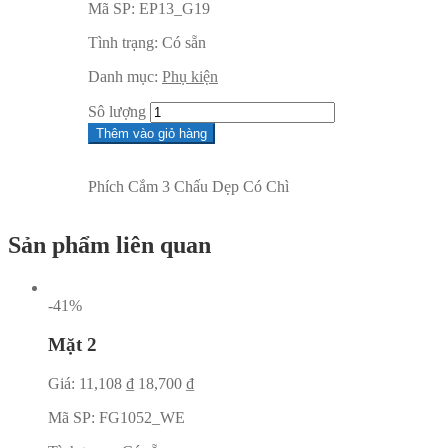
Mã SP:
EP13_G19
Tình trạng:
Có sẵn
Danh mục:
Phụ kiện
Sô lượng
Thêm vào giỏ hàng
Phích Cắm 3 Chấu Dẹp Có Chì
Sản phẩm liên quan
-41%
Mặt 2
Giá:
11,108
₫
18,700
₫
Mã SP:
FG1052_WE