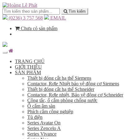
Tìm kiếm
(0236) 3 757 568
EMAIL
Chưa có sản phẩm
TRANG CHỦ
GIỚI THIỆU
SẢN PHẨM
Thiết bị đóng cắt hạ thế Siemens
Contactor, Rơle Nhiệt bảo vệ động cơ Siemens
Thiết bị đóng cắt hạ thế Schneider
Contactor, Rơle nhiệt, Bảo vệ động cơ Schneider
Công tắc, ổ cắm phòng chống nước
Ổ cắm âm sàn
Phích cắm công nghiệp
Tủ điện
Series Avatar On
Series Zencelo A
Series Vivance