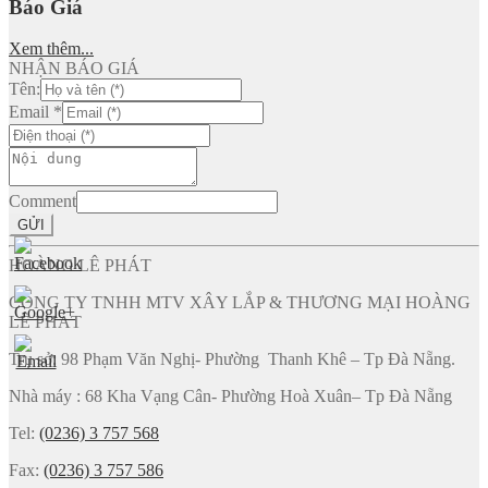
Báo Giá
Xem thêm...
NHẬN BÁO GIÁ
Tên:
Email
*
Comment
GỬI
HOÀNG LÊ PHÁT
CÔNG TY TNHH MTV XÂY LẮP & THƯƠNG MẠI HOÀNG
LÊ PHÁT
Trụ sở: 98 Phạm Văn Nghị- Phường Thanh Khê – Tp Đà Nẵng.
Nhà máy : 68 Kha Vạng Cân- Phường Hoà Xuân– Tp Đà Nẵng
Tel:
(0236) 3 757 568
Fax:
(0236) 3 757 586