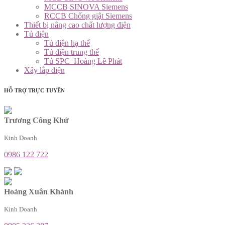
MCCB SINOVA Siemens
RCCB Chống giật Siemens
Thiết bị nâng cao chất lượng điện
Tủ điện
Tủ điện hạ thế
Tủ điện trung thế
Tủ SPC_Hoàng Lê Phát
Xây lắp điện
HỖ TRỢ TRỰC TUYẾN
Trương Công Khứ
Kinh Doanh
0986 122 722
Hoàng Xuân Khánh
Kinh Doanh