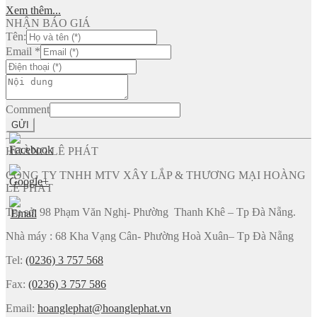
Xem thêm...
NHẬN BÁO GIÁ
Tên:
Email
*
Comment
GỬI
HOÀNG LÊ PHÁT
CÔNG TY TNHH MTV XÂY LẮP & THƯƠNG MẠI HOÀNG
LÊ PHÁT
Trụ sở: 98 Phạm Văn Nghị- Phường Thanh Khê – Tp Đà Nẵng.
Nhà máy : 68 Kha Vạng Cân- Phường Hoà Xuân– Tp Đà Nẵng
Tel:
(0236) 3 757 568
Fax:
(0236) 3 757 586
Email:
hoanglephat@hoanglephat.vn