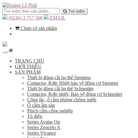
Tìm kiếm
(0236) 3 757 568
EMAIL
Chưa có sản phẩm
TRANG CHỦ
GIỚI THIỆU
SẢN PHẨM
Thiết bị đóng cắt hạ thế Siemens
Contactor, Rơle Nhiệt bảo vệ động cơ Siemens
Thiết bị đóng cắt hạ thế Schneider
Contactor, Rơle nhiệt, Bảo vệ động cơ Schneider
Công tắc, ổ cắm phòng chống nước
Ổ cắm âm sàn
Phích cắm công nghiệp
Tủ điện
Series Avatar On
Series Zencelo A
Series Vivance