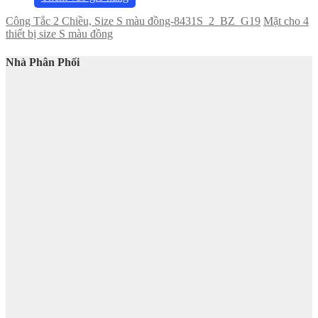
Công Tắc 2 Chiều, Size S màu đồng-8431S_2_BZ_G19
Mặt cho 4
thiết bị size S màu đồng
Nhà Phân Phối