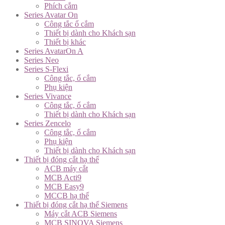
Phích cắm
Series Avatar On
Công tắc ổ cắm
Thiết bị dành cho Khách sạn
Thiết bị khác
Series AvatarOn A
Series Neo
Series S-Flexi
Công tắc, ổ cắm
Phụ kiện
Series Vivance
Công tắc, ổ cắm
Thiết bị dành cho Khách sạn
Series Zencelo
Công tắc, ổ cắm
Phụ kiện
Thiết bị dành cho Khách sạn
Thiết bị đóng cắt hạ thế
ACB máy cắt
MCB Acti9
MCB Easy9
MCCB hạ thế
Thiết bị đóng cắt hạ thế Siemens
Máy cắt ACB Siemens
MCB SINOVA Siemens