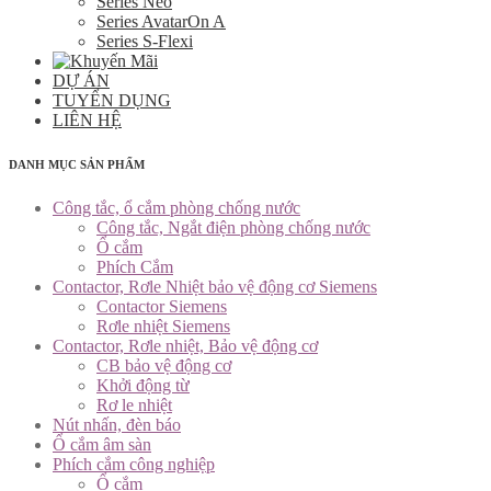
Series Neo
Series AvatarOn A
Series S-Flexi
DỰ ÁN
TUYỂN DỤNG
LIÊN HỆ
DANH MỤC SẢN PHẨM
Công tắc, ổ cắm phòng chống nước
Công tắc, Ngắt điện phòng chống nước
Ổ cắm
Phích Cắm
Contactor, Rơle Nhiệt bảo vệ động cơ Siemens
Contactor Siemens
Rơle nhiệt Siemens
Contactor, Rơle nhiệt, Bảo vệ động cơ
CB bảo vệ động cơ
Khởi động từ
Rơ le nhiệt
Nút nhấn, đèn báo
Ổ cắm âm sàn
Phích cắm công nghiệp
Ổ cắm