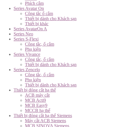
Phích cắm
Series Avatar On
Công tắc ổ cắm
Thiết bị dành cho Khách sạn
Thiết bị khác
Series AvatarOn A
Series Neo
Series S-Flexi
Công tắc, ổ cắm
Phụ kiện
Series Vivance
Công tắc, ổ cắm
Thiết bị dành cho Khách sạn
Series Zencelo
Công tắc, ổ cắm
Phụ kiện
Thiết bị dành cho Khách sạn
Thiết bị đóng cắt hạ thế
ACB máy cắt
MCB Acti9
MCB Easy9
MCCB hạ thế
Thiết bị đóng cắt hạ thế Siemens
Máy cắt ACB Siemens
MCB SINOVA Siemens