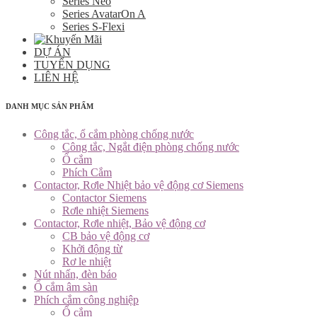
Series Neo
Series AvatarOn A
Series S-Flexi
DỰ ÁN
TUYỂN DỤNG
LIÊN HỆ
DANH MỤC SẢN PHẨM
Công tắc, ổ cắm phòng chống nước
Công tắc, Ngắt điện phòng chống nước
Ổ cắm
Phích Cắm
Contactor, Rơle Nhiệt bảo vệ động cơ Siemens
Contactor Siemens
Rơle nhiệt Siemens
Contactor, Rơle nhiệt, Bảo vệ động cơ
CB bảo vệ động cơ
Khởi động từ
Rơ le nhiệt
Nút nhấn, đèn báo
Ổ cắm âm sàn
Phích cắm công nghiệp
Ổ cắm