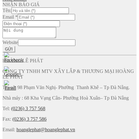
NHẬN BÁO GIÁ
Tên:
Email
*
Website
GỬI
HOÀNG LÊ PHÁT
CÔNG TY TNHH MTV XÂY LẮP & THƯƠNG MẠI HOÀNG
LÊ PHÁT
Trụ sở: 98 Phạm Văn Nghị- Phường Thanh Khê – Tp Đà Nẵng.
Nhà máy : 68 Kha Vạng Cân- Phường Hoà Xuân– Tp Đà Nẵng
Tel:
(0236) 3 757 568
Fax:
(0236) 3 757 586
Email:
hoanglephat@hoanglephat.vn