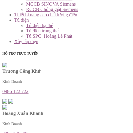
MCCB SINOVA Siemens
RCCB Chống giật Siemens
Thiết bị nâng cao chất lượng điện
Tủ điện
Tủ điện hạ thế
Tủ điện trung thế
Tủ SPC_Hoàng Lê Phát
Xây lắp điện
HỖ TRỢ TRỰC TUYẾN
Trương Công Khứ
Kinh Doanh
0986 122 722
Hoàng Xuân Khánh
Kinh Doanh