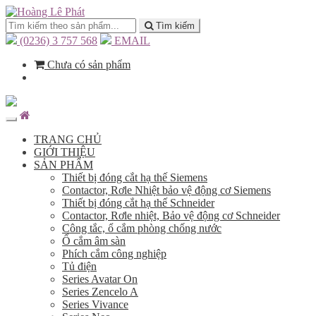
Tìm kiếm
(0236) 3 757 568
EMAIL
Chưa có sản phẩm
TRANG CHỦ
GIỚI THIỆU
SẢN PHẨM
Thiết bị đóng cắt hạ thế Siemens
Contactor, Rơle Nhiệt bảo vệ động cơ Siemens
Thiết bị đóng cắt hạ thế Schneider
Contactor, Rơle nhiệt, Bảo vệ động cơ Schneider
Công tắc, ổ cắm phòng chống nước
Ổ cắm âm sàn
Phích cắm công nghiệp
Tủ điện
Series Avatar On
Series Zencelo A
Series Vivance