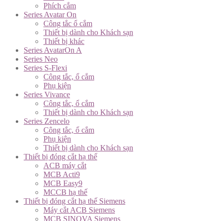
Phích cắm
Series Avatar On
Công tắc ổ cắm
Thiết bị dành cho Khách sạn
Thiết bị khác
Series AvatarOn A
Series Neo
Series S-Flexi
Công tắc, ổ cắm
Phụ kiện
Series Vivance
Công tắc, ổ cắm
Thiết bị dành cho Khách sạn
Series Zencelo
Công tắc, ổ cắm
Phụ kiện
Thiết bị dành cho Khách sạn
Thiết bị đóng cắt hạ thế
ACB máy cắt
MCB Acti9
MCB Easy9
MCCB hạ thế
Thiết bị đóng cắt hạ thế Siemens
Máy cắt ACB Siemens
MCB SINOVA Siemens