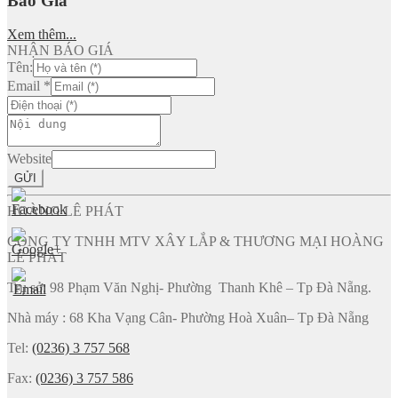
Báo Giá
Xem thêm...
NHẬN BÁO GIÁ
Tên:
Email
*
Website
GỬI
HOÀNG LÊ PHÁT
CÔNG TY TNHH MTV XÂY LẮP & THƯƠNG MẠI HOÀNG
LÊ PHÁT
Trụ sở: 98 Phạm Văn Nghị- Phường Thanh Khê – Tp Đà Nẵng.
Nhà máy : 68 Kha Vạng Cân- Phường Hoà Xuân– Tp Đà Nẵng
Tel:
(0236) 3 757 568
Fax:
(0236) 3 757 586