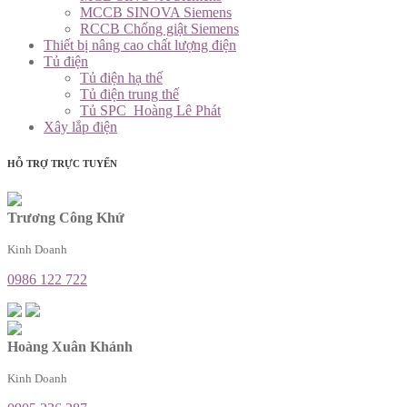
MCCB SINOVA Siemens
RCCB Chống giật Siemens
Thiết bị nâng cao chất lượng điện
Tủ điện
Tủ điện hạ thế
Tủ điện trung thế
Tủ SPC_Hoàng Lê Phát
Xây lắp điện
HỖ TRỢ TRỰC TUYẾN
Trương Công Khứ
Kinh Doanh
0986 122 722
Hoàng Xuân Khánh
Kinh Doanh