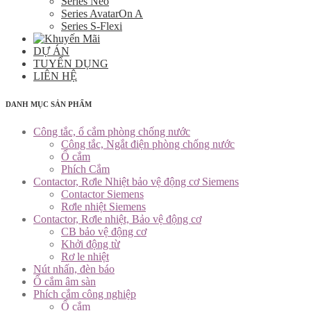
Series Neo
Series AvatarOn A
Series S-Flexi
DỰ ÁN
TUYỂN DỤNG
LIÊN HỆ
DANH MỤC SẢN PHẨM
Công tắc, ổ cắm phòng chống nước
Công tắc, Ngắt điện phòng chống nước
Ổ cắm
Phích Cắm
Contactor, Rơle Nhiệt bảo vệ động cơ Siemens
Contactor Siemens
Rơle nhiệt Siemens
Contactor, Rơle nhiệt, Bảo vệ động cơ
CB bảo vệ động cơ
Khởi động từ
Rơ le nhiệt
Nút nhấn, đèn báo
Ổ cắm âm sàn
Phích cắm công nghiệp
Ổ cắm