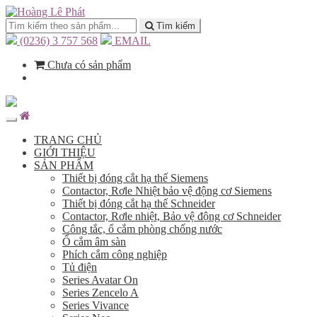
Tìm kiếm
(0236) 3 757 568
EMAIL
Chưa có sản phẩm
TRANG CHỦ
GIỚI THIỆU
SẢN PHẨM
Thiết bị đóng cắt hạ thế Siemens
Contactor, Rơle Nhiệt bảo vệ động cơ Siemens
Thiết bị đóng cắt hạ thế Schneider
Contactor, Rơle nhiệt, Bảo vệ động cơ Schneider
Công tắc, ổ cắm phòng chống nước
Ổ cắm âm sàn
Phích cắm công nghiệp
Tủ điện
Series Avatar On
Series Zencelo A
Series Vivance