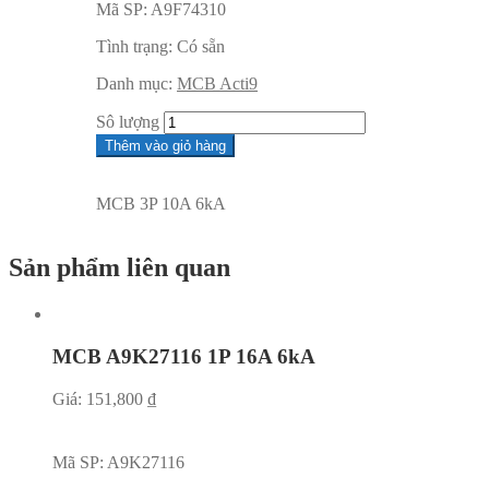
Mã SP:
A9F74310
Tình trạng:
Có sẵn
Danh mục:
MCB Acti9
Sô lượng
Thêm vào giỏ hàng
MCB 3P 10A 6kA
Sản phẩm liên quan
MCB A9K27116 1P 16A 6kA
Giá:
151,800
₫
Mã SP:
A9K27116