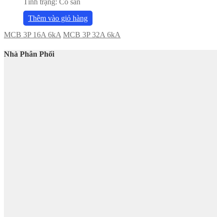
Tình trạng:
Có sẵn
Thêm vào giỏ hàng
MCB 3P 16A 6kA
MCB 3P 32A 6kA
Nhà Phân Phối