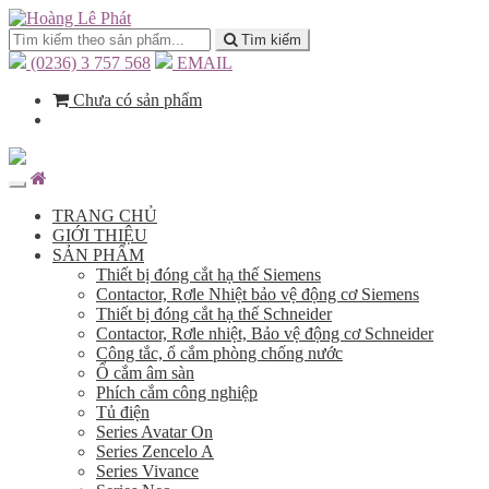
Tìm kiếm
(0236) 3 757 568
EMAIL
Chưa có sản phẩm
TRANG CHỦ
GIỚI THIỆU
SẢN PHẨM
Thiết bị đóng cắt hạ thế Siemens
Contactor, Rơle Nhiệt bảo vệ động cơ Siemens
Thiết bị đóng cắt hạ thế Schneider
Contactor, Rơle nhiệt, Bảo vệ động cơ Schneider
Công tắc, ổ cắm phòng chống nước
Ổ cắm âm sàn
Phích cắm công nghiệp
Tủ điện
Series Avatar On
Series Zencelo A
Series Vivance