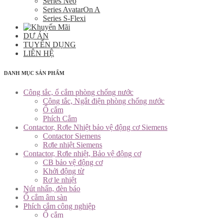
Series Neo
Series AvatarOn A
Series S-Flexi
DỰ ÁN
TUYỂN DỤNG
LIÊN HỆ
DANH MỤC SẢN PHẨM
Công tắc, ổ cắm phòng chống nước
Công tắc, Ngắt điện phòng chống nước
Ổ cắm
Phích Cắm
Contactor, Rơle Nhiệt bảo vệ động cơ Siemens
Contactor Siemens
Rơle nhiệt Siemens
Contactor, Rơle nhiệt, Bảo vệ động cơ
CB bảo vệ động cơ
Khởi động từ
Rơ le nhiệt
Nút nhấn, đèn báo
Ổ cắm âm sàn
Phích cắm công nghiệp
Ổ cắm