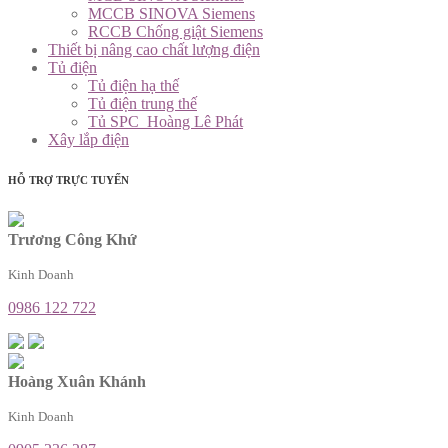
MCCB SINOVA Siemens
RCCB Chống giật Siemens
Thiết bị nâng cao chất lượng điện
Tủ điện
Tủ điện hạ thế
Tủ điện trung thế
Tủ SPC_Hoàng Lê Phát
Xây lắp điện
HỖ TRỢ TRỰC TUYẾN
Trương Công Khứ
Kinh Doanh
0986 122 722
Hoàng Xuân Khánh
Kinh Doanh