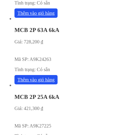
Tình trạng:
Có sẵn
Thêm vào giỏ hàng
MCB 2P 63A 6kA
Giá:
728,200
₫
Mã SP:
A9K24263
Tình trạng:
Có sẵn
Thêm vào giỏ hàng
MCB 2P 25A 6kA
Giá:
421,300
₫
Mã SP:
A9K27225