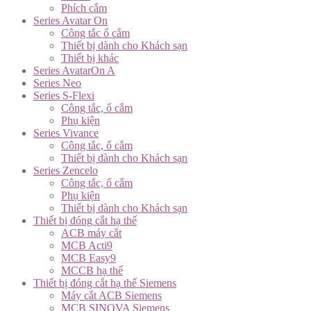
Phích cắm
Series Avatar On
Công tắc ổ cắm
Thiết bị dành cho Khách sạn
Thiết bị khác
Series AvatarOn A
Series Neo
Series S-Flexi
Công tắc, ổ cắm
Phụ kiện
Series Vivance
Công tắc, ổ cắm
Thiết bị dành cho Khách sạn
Series Zencelo
Công tắc, ổ cắm
Phụ kiện
Thiết bị dành cho Khách sạn
Thiết bị đóng cắt hạ thế
ACB máy cắt
MCB Acti9
MCB Easy9
MCCB hạ thế
Thiết bị đóng cắt hạ thế Siemens
Máy cắt ACB Siemens
MCB SINOVA Siemens