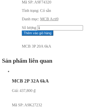
Mã SP:
A9F74320
Tình trạng:
Có sẵn
Danh mục:
MCB Acti9
Sô lượng
Thêm vào giỏ hàng
MCB 3P 20A 6kA
Sản phẩm liên quan
MCB 2P 32A 6kA
Giá:
437,800
₫
Mã SP:
A9K27232