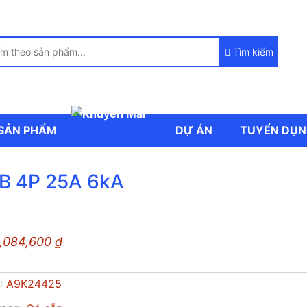
Tìm kiếm
SẢN PHẨM
DỰ ÁN
TUYỂN DỤ
B 4P 25A 6kA
1,084,600
₫
P:
A9K24425