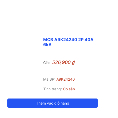
MCB A9K24240 2P 40A
6kA
526,900
₫
Giá:
Mã SP:
A9K24240
Tình trạng:
Có sẵn
Thêm vào giỏ hàng