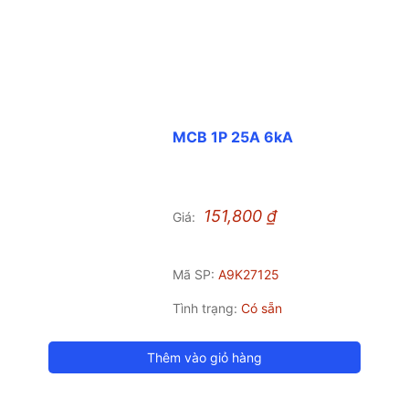
MCB 1P 25A 6kA
151,800
₫
Giá:
Mã SP:
A9K27125
Tình trạng:
Có sẵn
Thêm vào giỏ hàng