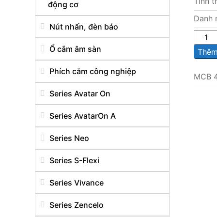
Tình t
động cơ
Danh 
Nút nhấn, đèn báo
Sô
lượng
Ổ cắm âm sàn
Thêm 
Phích cắm công nghiệp
MCB 4
Series Avatar On
Series AvatarOn A
Series Neo
Series S-Flexi
Series Vivance
Series Zencelo