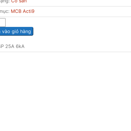
rạng:
Có sẵn
mục:
MCB Acti9
vào giỏ hàng
P 25A 6kA