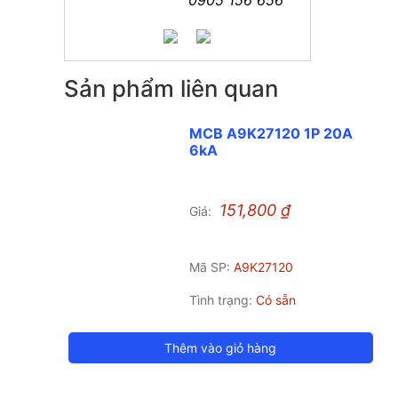
Sản phẩm liên quan
MCB A9K27120 1P 20A
6kA
151,800
₫
Giá:
Mã SP:
A9K27120
Tình trạng:
Có sẵn
Thêm vào giỏ hàng