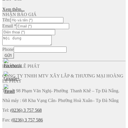
Xem thêm...
NHẬN BÁO GIÁ
Tên:
Email
*
Phone
GỬI
HOÀNG LÊ PHÁT
CÔNG TY TNHH MTV XÂY LẮP & THƯƠNG MẠI HOÀNG
LÊ PHÁT
Trụ sở: 98 Phạm Văn Nghị- Phường Thanh Khê – Tp Đà Nẵng.
Nhà máy : 68 Kha Vạng Cân- Phường Hoà Xuân– Tp Đà Nẵng
Tel:
(0236) 3 757 568
Fax:
(0236) 3 757 586