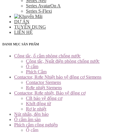
Series Neo
Series AvatarOn A
Series S-Flexi
DỰ ÁN
TUYỂN DỤNG
LIÊN HỆ
DANH MỤC SẢN PHẨM
Công tắc, ổ cắm phòng chống nước
Công tắc, Ngắt điện phòng chống nước
Ổ cắm
Phích Cắm
Contactor, Rơle Nhiệt bảo vệ động cơ Siemens
Contactor Siemens
Rơle nhiệt Siemens
Contactor, Rơle nhiệt, Bảo vệ động cơ
CB bảo vệ động cơ
Khởi động từ
Rơ le nhiệt
Nút nhấn, đèn báo
Ổ cắm âm sàn
Phích cắm công nghiệp
Ổ cắm