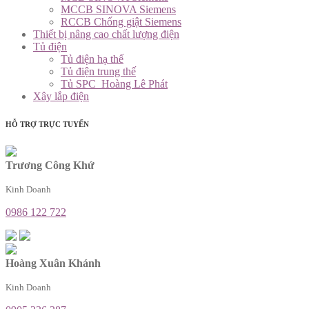
MCCB SINOVA Siemens
RCCB Chống giật Siemens
Thiết bị nâng cao chất lượng điện
Tủ điện
Tủ điện hạ thế
Tủ điện trung thế
Tủ SPC_Hoàng Lê Phát
Xây lắp điện
HỖ TRỢ TRỰC TUYẾN
Trương Công Khứ
Kinh Doanh
0986 122 722
Hoàng Xuân Khánh
Kinh Doanh