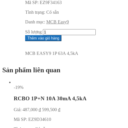
Mã SP:
EZ9F34163
Tình trạng:
Có sẵn
Danh mục:
MCB Easy9
Sô lượng
Thêm vào giỏ hàng
MCB EASY9 1P 63A 4,5kA
Sản phẩm liên quan
-19%
RCBO 1P+N 10A 30mA 4,5kA
Giá:
487,000
₫
599,500
₫
Mã SP:
EZ9D34610