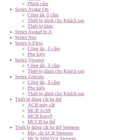
Phích cắm
Series Avatar On
Công tắc ổ cắm
Thiết bị dành cho Khách sạn
Thiết bị khác
Series AvatarOn A
Series Neo
Series S-Flexi
Công tắc, ổ cắm
Phụ kiện
Series Vivance
Công tắc, ổ cắm
Thiết bị dành cho Khách sạn
Series Zencelo
Công tắc, ổ cắm
Phụ kiện
Thiết bị dành cho Khách sạn
Thiết bị đóng cắt hạ thế
ACB máy cắt
MCB Acti9
MCB Easy9
MCCB hạ thế
Thiết bị đóng cắt hạ thế Siemens
Máy cắt ACB Siemens
MCB SINOVA Siemens