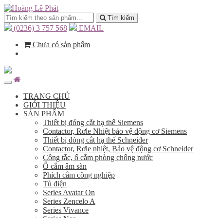
Tìm kiếm
(0236) 3 757 568
EMAIL
Chưa có sản phẩm
TRANG CHỦ
GIỚI THIỆU
SẢN PHẨM
Thiết bị đóng cắt hạ thế Siemens
Contactor, Rơle Nhiệt bảo vệ động cơ Siemens
Thiết bị đóng cắt hạ thế Schneider
Contactor, Rơle nhiệt, Bảo vệ động cơ Schneider
Công tắc, ổ cắm phòng chống nước
Ổ cắm âm sàn
Phích cắm công nghiệp
Tủ điện
Series Avatar On
Series Zencelo A
Series Vivance