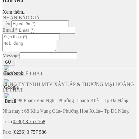
Báo Giá
Xem thêm...
NHẬN BÁO GIÁ
Tên:
Email
*
Message
GỬI
HOÀNG LÊ PHÁT
CÔNG TY TNHH MTV XÂY LẮP & THƯƠNG MẠI HOÀNG
LÊ PHÁT
Trụ sở: 98 Phạm Văn Nghị- Phường Thanh Khê – Tp Đà Nẵng.
Nhà máy : 68 Kha Vạng Cân- Phường Hoà Xuân– Tp Đà Nẵng
Tel:
(0236) 3 757 568
Fax:
(0236) 3 757 586