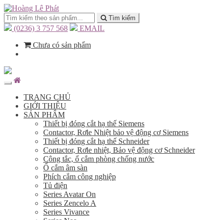
Tìm kiếm
(0236) 3 757 568
EMAIL
Chưa có sản phẩm
TRANG CHỦ
GIỚI THIỆU
SẢN PHẨM
Thiết bị đóng cắt hạ thế Siemens
Contactor, Rơle Nhiệt bảo vệ động cơ Siemens
Thiết bị đóng cắt hạ thế Schneider
Contactor, Rơle nhiệt, Bảo vệ động cơ Schneider
Công tắc, ổ cắm phòng chống nước
Ổ cắm âm sàn
Phích cắm công nghiệp
Tủ điện
Series Avatar On
Series Zencelo A
Series Vivance