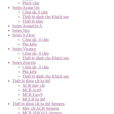
Phích cắm
Series Avatar On
Công tắc ổ cắm
Thiết bị dành cho Khách sạn
Thiết bị khác
Series AvatarOn A
Series Neo
Series S-Flexi
Công tắc, ổ cắm
Phụ kiện
Series Vivance
Công tắc, ổ cắm
Thiết bị dành cho Khách sạn
Series Zencelo
Công tắc, ổ cắm
Phụ kiện
Thiết bị dành cho Khách sạn
Thiết bị đóng cắt hạ thế
ACB máy cắt
MCB Acti9
MCB Easy9
MCCB hạ thế
Thiết bị đóng cắt hạ thế Siemens
Máy cắt ACB Siemens
MCB SINOVA Siemens