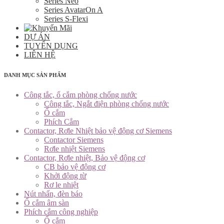
Series Neo
Series AvatarOn A
Series S-Flexi
DỰ ÁN
TUYỂN DỤNG
LIÊN HỆ
DANH MỤC SẢN PHẨM
Công tắc, ổ cắm phòng chống nước
Công tắc, Ngắt điện phòng chống nước
Ổ cắm
Phích Cắm
Contactor, Rơle Nhiệt bảo vệ động cơ Siemens
Contactor Siemens
Rơle nhiệt Siemens
Contactor, Rơle nhiệt, Bảo vệ động cơ
CB bảo vệ động cơ
Khởi động từ
Rơ le nhiệt
Nút nhấn, đèn báo
Ổ cắm âm sàn
Phích cắm công nghiệp
Ổ cắm