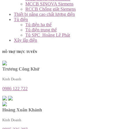
MCCB SINOVA Siemens
RCCB Chống giật Siemens
Thiết bị nâng cao chất lượng điện
Tủ điện
Tủ điện hạ thế
Tủ điện trung thế
Tủ SPC_Hoàng Lê Phát
Xây lắp điện
HỖ TRỢ TRỰC TUYẾN
Trương Công Khứ
Kinh Doanh
0986 122 722
Hoàng Xuân Khánh
Kinh Doanh